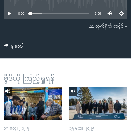
No media source currently available
အ
သုတပဒေသာ အင်္ဂလိပ်စာ
ညွန်း
Learning English
0:00
2:36
စာမျက်နှာ
သို့
ဗွီအိုအေ လူမှုကွန်ယက်များ
တိုက်ရိုက် လင့်ခ်
ကျော်
ကြည့်
မျှဝေပါ
ရန်
ဘာသာစကားများ
ရှာဖွေ
ရန်
နေရာ
ဗွီဒီယို ကြည့်ရှုရန်
သို့
ကျော်
ရန်
၁၅ မတ္၊ ၂၀၂၅
၁၅ မတ္၊ ၂၀၂၅