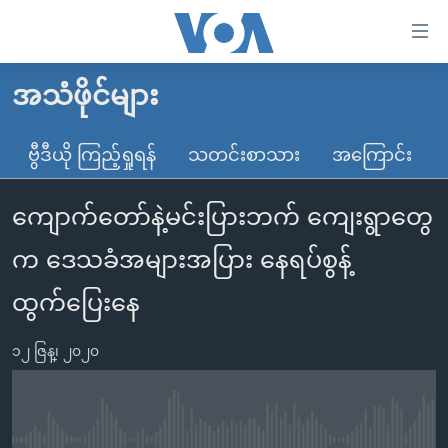
သုံး
ရ
လွယ်ကူ
အသံဖိုင်များ
မူလစာမျက်နှာ
စေ
မြန်မာ
ဗွီဒီယို ကြည့်ရှုရန်
သတင်းစာသား
အကြောင်း
သည့်
ကမ္ဘာ့သတင်းများ
Link
ကျောက်တော်နဲ့မင်းပြားဘက် ကျေးရွာတွေ
ဗွီဒီယို
နိုင်ငံတကာ
များ
သတင်းလွတ်လပ်ခွင့်
အမေရိကန်
က ဒေသခံအများအပြား နေရပ်စွန့်
ပင်မ
ရပ်ဝန်းတခု လမ်းတခု အလွန်
တရုတ်
အကြောင်းအရာ
ထွက်ပြေးနေ
သို့
အင်္ဂလိပ်စာလေ့လာမယ်
အစ္စရေး-ပါလက်စတိုင်း
ကျော်
၁၂ ဇြန္၊ ၂၀၂၀
အပတ်စဉ်ကဏ္ဍများ
အမေရိကန်သုံးအီဒီယံ
ကြည့်
ရေဒီယိုနှင့်ရုပ်သံ အချက်အလက်များ
မကြေးမုံရဲ့ အင်္ဂလိပ်စာ
ရေဒီယို
ရန်
ပင်မ
ရေဒီယို/တီဗွီအစီအစဉ်
ရုပ်ရှင်ထဲက အင်္ဂလိပ်စာ
တီဗွီ