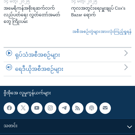
၁၄ မတ္၊ ၂၀၂၅
၁၄ မတ္၊ ၂၀၂၅
အမေရိကန်အစိုးရဆက်လက်
ကုလအတွင်းရေးမှူးချုပ် Cox's
လည်ပတ်ရေး လွှတ်တော်အမတ်
Bazar ရောက်
တွေ ကြိုးပမ်း
အစီအစဉ်တွဲများအားလုံးကြည့်ရှုရန်
ရုပ်သံအစီအစဉ်များ
ရေဒီယိုအစီအစဉ်များ
ဗွီအိုအေ လူမှုကွန်ယက်များ
သတင်း