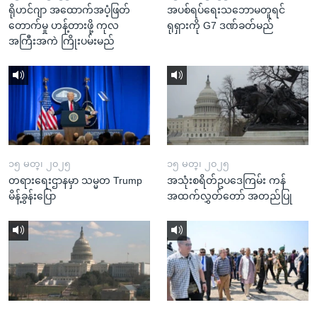
ရိုဟင်ဂျာ အထောက်အပံ့ဖြတ်
အပစ်ရပ်ရေးသဘောမတူရင်
တောက်မှု ဟန့်တားဖို့ ကုလ
ရုရှားကို G7 ဒဏ်ခတ်မည်
အကြီးအကဲ ကြိုးပမ်းမည်
၁၅ မတ္၊ ၂၀၂၅
၁၅ မတ္၊ ၂၀၂၅
တရားရေးဌာနမှာ သမ္မတ Trump
အသုံးစရိတ်ဥပဒေကြမ်း ကန်
မိန့်ခွန်းပြော
အထက်လွှတ်တော် အတည်ပြု