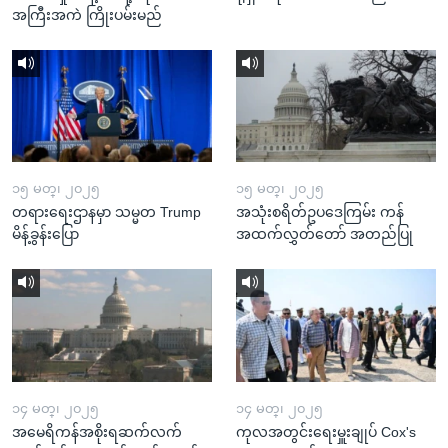
အကြီးအကဲ ကြိုးပမ်းမည်
၁၅ မတ္၊ ၂၀၂၅
၁၅ မတ္၊ ၂၀၂၅
တရားရေးဌာနမှာ သမ္မတ Trump
အသုံးစရိတ်ဥပဒေကြမ်း ကန်
မိန့်ခွန်းပြော
အထက်လွှတ်တော် အတည်ပြု
၁၄ မတ္၊ ၂၀၂၅
၁၄ မတ္၊ ၂၀၂၅
အမေရိကန်အစိုးရဆက်လက်
ကုလအတွင်းရေးမှူးချုပ် Cox's