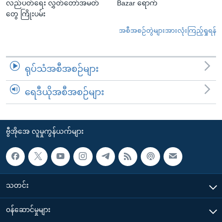
လည်ပတ်ရေး လွှတ်တော်အမတ်
Bazar ရောက်
တွေ ကြိုးပမ်း
အစီအစဉ်တွဲများအားလုံးကြည့်ရှုရန်
ရုပ်သံအစီအစဉ်များ
ရေဒီယိုအစီအစဉ်များ
ဗွီအိုအေ လူမှုကွန်ယက်များ
သတင်း
၀န်ဆောင်မှုများ