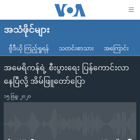
သုံး
ရ
လွယ်ကူ
အသံဖိုင်များ
မူလစာမျက်နှာ
စေ
မြန်မာ
ဗွီဒီယို ကြည့်ရှုရန်
သတင်းစာသား
အကြောင်း
သည့်
ကမ္ဘာ့သတင်းများ
Link
အမေရိကန်ရဲ့ စီးပွားရေး ပြန်ကောင်းလာ
ဗွီဒီယို
နိုင်ငံတကာ
များ
သတင်းလွတ်လပ်ခွင့်
အမေရိကန်
နေပြီလို့ အိမ်ဖြူတော်ပြော
ပင်မ
ရပ်ဝန်းတခု လမ်းတခု အလွန်
တရုတ်
အကြောင်းအရာ
၁၅ ဇြန္၊ ၂၀၂၀
သို့
အင်္ဂလိပ်စာလေ့လာမယ်
အစ္စရေး-ပါလက်စတိုင်း
ကျော်
အပတ်စဉ်ကဏ္ဍများ
အမေရိကန်သုံးအီဒီယံ
ကြည့်
ရေဒီယိုနှင့်ရုပ်သံ အချက်အလက်များ
မကြေးမုံရဲ့ အင်္ဂလိပ်စာ
ရေဒီယို
ရန်
No media source currently available
ပင်မ
ရေဒီယို/တီဗွီအစီအစဉ်
ရုပ်ရှင်ထဲက အင်္ဂလိပ်စာ
တီဗွီ