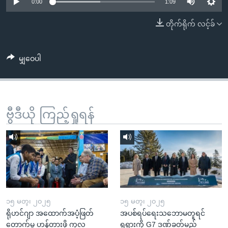
အ
0:00
1:09
သုတပဒေသာ အင်္ဂလိပ်စာ
ညွန်း
Learning English
တိုက်ရိုက် လင့်ခ်
စာမျက်နှာ
သို့
ဗွီအိုအေ လူမှုကွန်ယက်များ
ကျော်
မျှဝေပါ
ကြည့်
ရန်
ဘာသာစကားများ
ရှာဖွေ
ဗွီဒီယို ကြည့်ရှုရန်
ရန်
နေရာ
သို့
ကျော်
ရန်
၁၅ မတ္၊ ၂၀၂၅
၁၅ မတ္၊ ၂၀၂၅
ရိုဟင်ဂျာ အထောက်အပံ့ဖြတ်
အပစ်ရပ်ရေးသဘောမတူရင်
တောက်မှု ဟန့်တားဖို့ ကုလ
ရုရှားကို G7 ဒဏ်ခတ်မည်