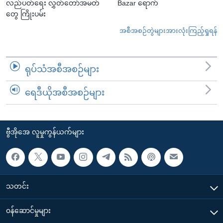
လည်ပတ်ရေး လွှတ်တော်အမတ်
Bazar ရောက်
တွေ ကြိုးပမ်း
အစီအစဉ်တွဲများအားလုံးကြည့်ရှုရန်
ရုပ်သံအစီအစဉ်များ
ရေဒီယိုအစီအစဉ်များ
ဗွီအိုအေ လူမှုကွန်ယက်များ
သတင်း
၀န်ဆောင်မှုများ