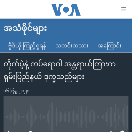
သုံး
ရ
လွယ်ကူ
အသံဖိုင်များ
မူလစာမျက်နှာ
စေ
မြန်မာ
ဗွီဒီယို ကြည့်ရှုရန်
သတင်းစာသား
အကြောင်း
သည့်
ကမ္ဘာ့သတင်းများ
Link
တိုက်ပွဲနဲ့ ကပ်ရောဂါ အန္တရာယ်ကြားက
ဗွီဒီယို
နိုင်ငံတကာ
များ
သတင်းလွတ်လပ်ခွင့်
အမေရိကန်
ရှမ်းပြည်နယ် ဒုက္ခသည်များ
ပင်မ
ရပ်ဝန်းတခု လမ်းတခု အလွန်
တရုတ်
အကြောင်းအရာ
၁၆ ဇြန္၊ ၂၀၂၀
သို့
အင်္ဂလိပ်စာလေ့လာမယ်
အစ္စရေး-ပါလက်စတိုင်း
ကျော်
အပတ်စဉ်ကဏ္ဍများ
အမေရိကန်သုံးအီဒီယံ
ကြည့်
ရေဒီယိုနှင့်ရုပ်သံ အချက်အလက်များ
မကြေးမုံရဲ့ အင်္ဂလိပ်စာ
ရေဒီယို
ရန်
No media source currently available
ပင်မ
ရေဒီယို/တီဗွီအစီအစဉ်
ရုပ်ရှင်ထဲက အင်္ဂလိပ်စာ
တီဗွီ