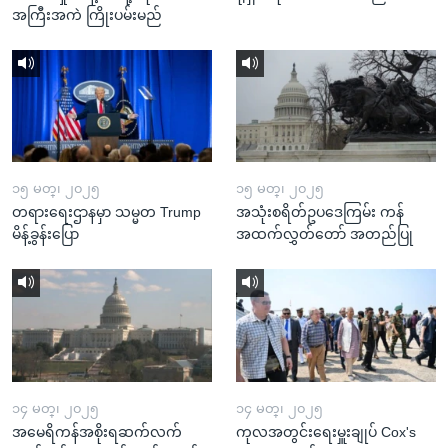
အကြီးအကဲ ကြိုးပမ်းမည်
၁၅ မတ္၊ ၂၀၂၅
၁၅ မတ္၊ ၂၀၂၅
တရားရေးဌာနမှာ သမ္မတ Trump
အသုံးစရိတ်ဥပဒေကြမ်း ကန်
မိန့်ခွန်းပြော
အထက်လွှတ်တော် အတည်ပြု
၁၄ မတ္၊ ၂၀၂၅
၁၄ မတ္၊ ၂၀၂၅
အမေရိကန်အစိုးရဆက်လက်
ကုလအတွင်းရေးမှူးချုပ် Cox's