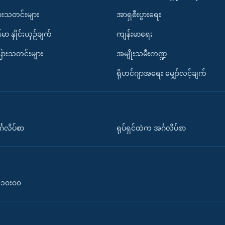
ားသတင်းများ
အာရှစီးပွားရေး
်မာ နှိုင်းယှဉ်ချက်
ကျန်းမာရေး
ပြားသတင်းများ
အမျိုးသမီးကဏ္ဍ
ရိုဟင်ဂျာအရေး မျှော်လင့်ချက်
်္ဂလိပ်စာ
ရုပ်ရှင်ထဲက အင်္ဂလိပ်စာ
၀-၁၀း၀၀