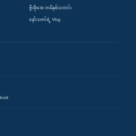
ဗွီအိုအေ တမိနစ်သတင်း
နော်သဇင်ရဲ့ Vlog
droid