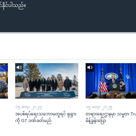
်နိုင်ပါသည်။
၁၅ မတ္၊ ၂၀၂၅
၁၅ မတ္၊ ၂၀၂၅
အပစ်ရပ်ရေးသဘောမတူရင် ရုရှား
တရားရေးဌာနမှာ သမ္မတ T
ကို G7 ဒဏ်ခတ်မည်
မိန့်ခွန်းပြော