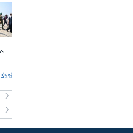
x's
်ရှုရန်