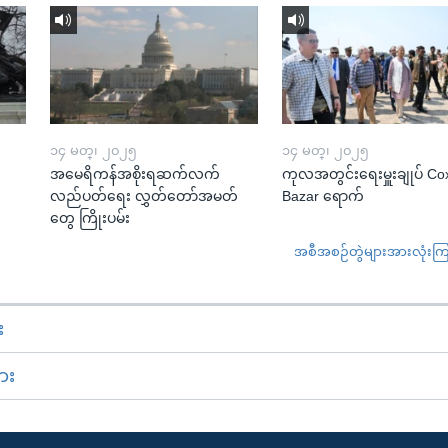
၁၄ မတ္၊ ၂၀၂၅
၁၄ မတ္၊ ၂၀၂၅
အမေရိကန်အစိုးရဆက်လက်
ကုလအတွင်းရေးမှူးချုပ် Co
လည်ပတ်ရေး လွှတ်တော်အမတ်
Bazar ရောက်
တွေ ကြိုးပမ်း
အစီအစဉ်တွဲများအားလုံးကြည့
း
ား