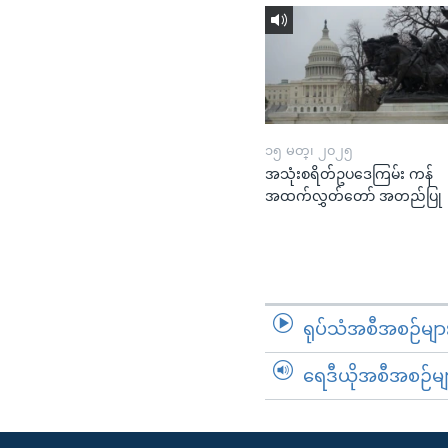
၁၅ မတ္၊ ၂၀၂၅
အသုံးစရိတ်ဥပဒေကြမ်း ကန်
အထက်လွှတ်တော် အတည်ပြု
ရုပ်သံအစီအစဉ်မျာ
ရေဒီယိုအစီအစဉ်မျ