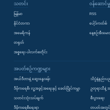
သတင်း
၀န်ဆောင်မှ
မြန်မာ
RSS
နိုင်ငံတကာ
ပေါ့ဒ်ကတ်စ်
အမေရိကန်
နေ့စဉ်အီးမေ
တရုတ်
အစ္စရေး-ပါလက်စတိုင်း
အပတ်စဉ်ကဏ္ဍများ
အယ်ဒီတာနဲ့ ဆွေးနွေးခန်း
သိပ္ပံနဲ့နည်း
ဒီမိုကရေစီ၊ လူ့အခွင့်အရေးနှင့် ခေတ်ပြိုင်ကမ္ဘာ
ဥတုရာသီနဲ့ 
သတင်းသုံးသပ်ချက်
စီးပွားရေး
ဒီမိုကရေစီရေးရာ
တပတ်အတွင်