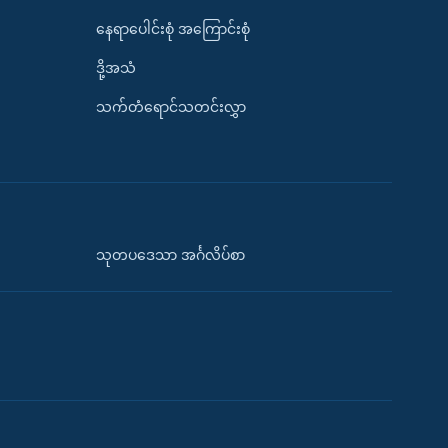
နေရာပေါင်းစုံ အကြောင်းစုံ
ဒို့အသံ
သက်တံရောင်သတင်းလွှာ
သုတပဒေသာ အင်္ဂလိပ်စာ