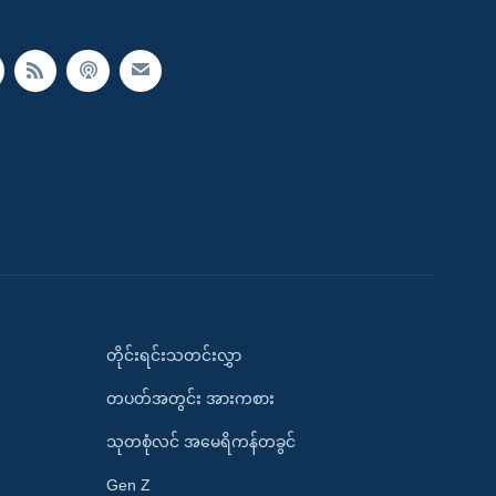
တိုင်းရင်းသတင်းလွှာ
တပတ်အတွင်း အားကစား
သုတစုံလင် အမေရိကန်တခွင်
Gen Z