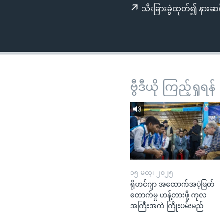
သုတပဒေသာ အင်္ဂလိပ်စာ
အ
သီးခြားခွဲထုတ်၍ နားဆင
ညွန်း
စာမျက်နှာ
သို့
ကျော်
ကြည့်
ရန်
ဗွီဒီယို ကြည့်ရှုရန်
ရှာဖွေ
ရန်
နေရာ
သို့
ကျော်
ရန်
၁၅ မတ္၊ ၂၀၂၅
ရိုဟင်ဂျာ အထောက်အပံ့ဖြတ်
တောက်မှု ဟန့်တားဖို့ ကုလ
အကြီးအကဲ ကြိုးပမ်းမည်