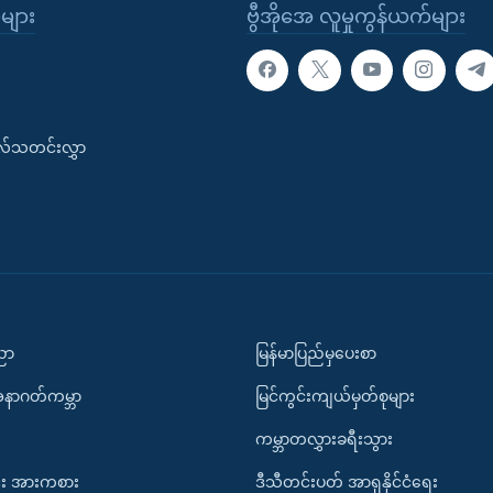
ုများ
ဗွီအိုအေ လူမှုကွန်ယက်များ
းလ်သတင်းလွှာ
ပညာ
မြန်မာပြည်မှပေးစာ
အနာဂတ်ကမ္ဘာ
မြင်ကွင်းကျယ်မှတ်စုများ
ကမ္ဘာတလွှားခရီးသွား
း အားကစား
ဒီသီတင်းပတ် အာရှနိုင်ငံရေး