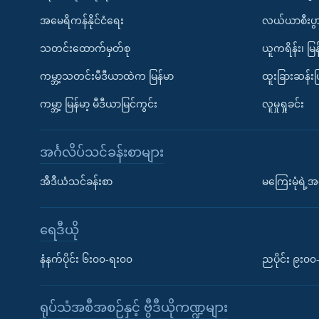
အမေရိကန်နိုင်ငံရေး
လယ်ယာစီးပွ
သတင်းထောက်မှတ်စု
ယူကရိန်း၊ မြန
ကမ္ဘာ့သတင်းမီဒီယာထဲက မြန်မာ
ထူးခြားဆန်း
ကမ္ဘာ့ မြန်မာ့ မီဒီယာမြင်ကွင်း
လူမှုရှုခင်း
အင်္ဂလိပ်သင်ခန်းစာများ
အီဒီယံသင်ခန်းစာ
မကြေးမုံရဲ့အင
ရေဒီယို
နံနက်ပိုင်း ၆း၀၀-ရး၀၀
ညပိုင်း ၉း၀
ရုပ်သံအစီအစဉ်နှင့် ဗွီဒီယိုကဏ္ဍများ