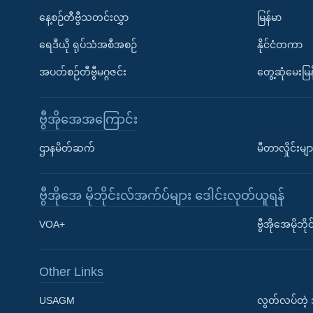
နေ့စဉ်တီဗွီသတင်းလွှာ
မြန်မာ
ရေဒီယို ရုပ်သံအစီအစဉ်
နိုင်ငံတကာ
အပတ်စဉ်တီဗွီမဂ္ဂဇင်း
တွေ့ဆုံမေးမြန
ဗွီအိုအေအကြောင်း
ဌာနမိတ်ဆက်
မီတာလှိုင်းမျာ
ဗွီအိုအေ မိုဘိုင်းလ်အက်ပ်များ ဒေါင်းလုတ်ယူရန်
Learning English
VOA+
ဗွီအိုအေမိုဘ
ဗွီအိုအေ လူမှုကွန်ယက်များ
Other Links
USAGM
လွတ်လပ်တဲ့