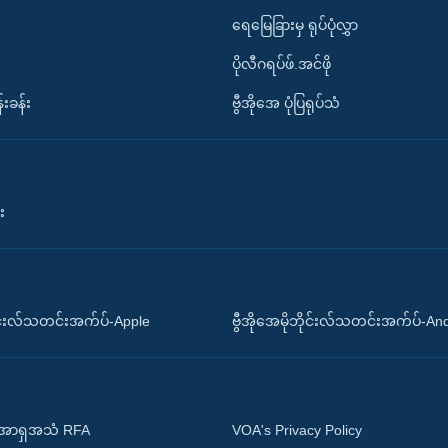
ရေမြေခြားမှ ရုပ်ပုံလွှာ
ပိုလီဂရပ်ဖ်.အင်ဖို
်းခန်း
ဗွီအိုအေ ပုံပြရုပ်သံ
း
ိုင်းလ်သတင်းအက်ပ်-Apple
ဗွီအိုအေမိုဘိုင်းလ်သတင်းအက်ပ်-An
 အာရှအသံ RFA
VOA's Privacy Policy