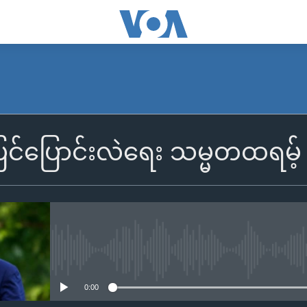
ြုပြင်ပြောင်းလဲရေး သမ္မတထရမ့
No media source currently availa
0:00