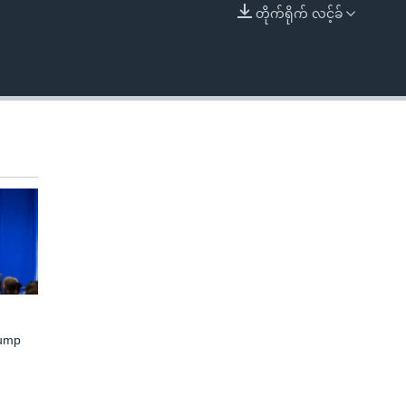
တိုက်ရိုက် လင့်ခ်
EMBED
rump