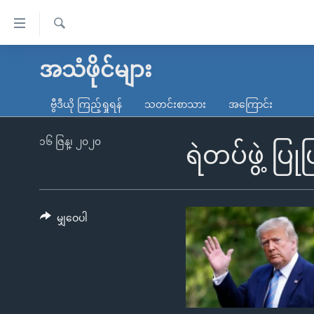
သုံး
ရ
ရှာဖွေ
လွယ်ကူ
မူလစာမျက်နှာ
အသံဖိုင်များ
ရ
စေ
မြန်မာ
လာ
ဗွီဒီယို ကြည့်ရှုရန်
သတင်းစာသား
အကြောင်း
သည့်
ဒ်
ကမ္ဘာ့သတင်းများ
Link
ဗွီဒီယို
နိုင်ငံတကာ
၁၆ ဇြန္၊ ၂၀၂၀
ရဲတပ်ဖွဲ့ ပ
များ
သတင်းလွတ်လပ်ခွင့်
အမေရိကန်
ပင်မ
ရပ်ဝန်းတခု လမ်းတခု အလွန်
တရုတ်
အကြောင်းအရာ
အင်္ဂလိပ်စာလေ့လာမယ်
အစ္စရေး-ပါလက်စတိုင်း
မျှဝေပါ
သို့
အပတ်စဉ်ကဏ္ဍများ
အမေရိကန်သုံးအီဒီယံ
ကျော်
ကြည့်
ရေဒီယိုနှင့်ရုပ်သံ အချက်အလက်များ
မကြေးမုံရဲ့ အင်္ဂလိပ်စာ
ရေဒီယို
ရန်
ရေဒီယို/တီဗွီအစီအစဉ်
ရုပ်ရှင်ထဲက အင်္ဂလိပ်စာ
တီဗွီ
ပင်မ