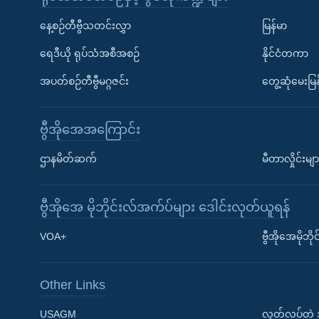
နေ့စဉ်တီဗွီသတင်းလွှာ
မြန်မာ
ရေဒီယို ရုပ်သံအစီအစဉ်
နိုင်ငံတကာ
အပတ်စဉ်တီဗွီမဂ္ဂဇင်း
တွေ့ဆုံမေးမြန
ဗွီအိုအေအကြောင်း
ဌာနမိတ်ဆက်
မီတာလှိုင်းမျာ
ဗွီအိုအေ မိုဘိုင်းလ်အက်ပ်များ ဒေါင်းလုတ်ယူရန်
Learning English
VOA+
ဗွီအိုအေမိုဘ
ဗွီအိုအေ လူမှုကွန်ယက်များ
Other Links
USAGM
လွတ်လပ်တဲ့