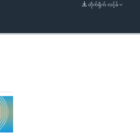
တိုက်ရိုက် လင့်ခ်
EMBED