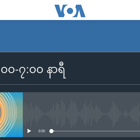
SUBSCRIBE
၆:၀၀-၇:၀၀ နာရီ
Apple Podcasts
Spotify
ရယူရန်
No media source currently availa
0:00