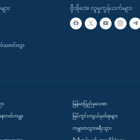
ုများ
ဗွီအိုအေ လူမှုကွန်ယက်များ
းလ်သတင်းလွှာ
ပညာ
မြန်မာပြည်မှပေးစာ
အနာဂတ်ကမ္ဘာ
မြင်ကွင်းကျယ်မှတ်စုများ
ကမ္ဘာတလွှားခရီးသွား