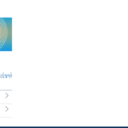
်ရှုရန်