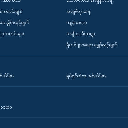
း အားကစား
ဒီသီတင်းပတ် အာရှနိုင်ငံရေး
ားသတင်းများ
အာရှစီးပွားရေး
်မာ နှိုင်းယှဉ်ချက်
ကျန်းမာရေး
ပြားသတင်းများ
အမျိုးသမီးကဏ္ဍ
ရိုဟင်ဂျာအရေး မျှော်လင့်ချက်
်္ဂလိပ်စာ
ရုပ်ရှင်ထဲက အင်္ဂလိပ်စာ
၀-၁၀း၀၀