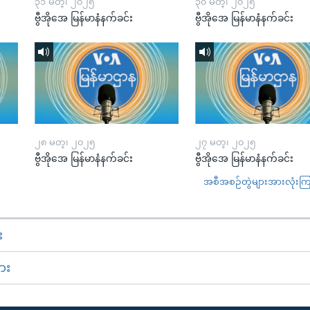
၃၁ မတ္၊ ၂၀၂၅
၃၀ မတ္၊ ၂၀၂၅
ဗွီအိုအေ မြန်မာနံနက်ခင်း
ဗွီအိုအေ မြန်မာနံနက်ခင်း
၂၈ မတ္၊ ၂၀၂၅
၂၇ မတ္၊ ၂၀၂၅
ဗွီအိုအေ မြန်မာနံနက်ခင်း
ဗွီအိုအေ မြန်မာနံနက်ခင်း
အစီအစဉ်တွဲများအားလုံးကြည့
း
ား