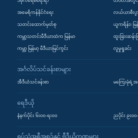
ဒီမိုကရေစီရေးရာ
တပတ်အတွင်
အမေရိကန်နိုင်ငံရေး
လယ်ယာစီးပွ
သတင်းထောက်မှတ်စု
ယူကရိန်း၊ မြန
ကမ္ဘာ့သတင်းမီဒီယာထဲက မြန်မာ
ထူးခြားဆန်း
ကမ္ဘာ့ မြန်မာ့ မီဒီယာမြင်ကွင်း
လူမှုရှုခင်း
အင်္ဂလိပ်သင်ခန်းစာများ
အီဒီယံသင်ခန်းစာ
မကြေးမုံရဲ့အင
ရေဒီယို
နံနက်ပိုင်း ၆း၀၀-ရး၀၀
ညပိုင်း ၉း၀
ရုပ်သံအစီအစဉ်နှင့် ဗွီဒီယိုကဏ္ဍများ