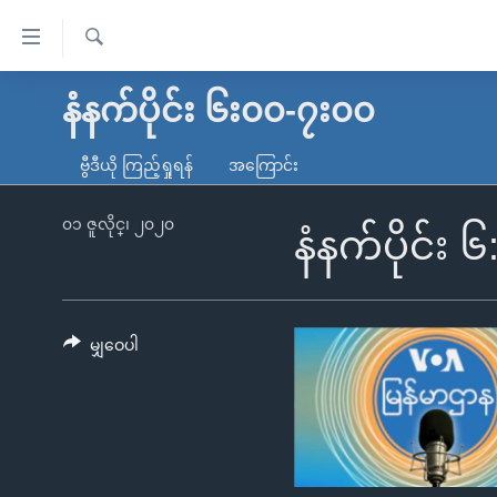
သုံး
ရ
ရှာဖွေ
လွယ်ကူ
မူလစာမျက်နှာ
နံနက်ပိုင်း ၆း၀၀-၇း၀၀
ရ
စေ
မြန်မာ
လာ
ဗွီဒီယို ကြည့်ရှုရန်
အကြောင်း
သည့်
ဒ်
ကမ္ဘာ့သတင်းများ
Link
ဗွီဒီယို
နိုင်ငံတကာ
၀၁ ဇူလိုင္၊ ၂၀၂၀
နံနက်ပိုင်း 
များ
သတင်းလွတ်လပ်ခွင့်
အမေရိကန်
ပင်မ
ရပ်ဝန်းတခု လမ်းတခု အလွန်
တရုတ်
အကြောင်းအရာ
အင်္ဂလိပ်စာလေ့လာမယ်
အစ္စရေး-ပါလက်စတိုင်း
မျှဝေပါ
သို့
အပတ်စဉ်ကဏ္ဍများ
အမေရိကန်သုံးအီဒီယံ
ကျော်
ကြည့်
ရေဒီယိုနှင့်ရုပ်သံ အချက်အလက်များ
မကြေးမုံရဲ့ အင်္ဂလိပ်စာ
ရေဒီယို
ရန်
ရေဒီယို/တီဗွီအစီအစဉ်
ရုပ်ရှင်ထဲက အင်္ဂလိပ်စာ
တီဗွီ
ပင်မ