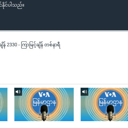
်နိုင်ပါသည်။
န် 2330 - ကြာမြင့်ချိန် တစ်နာရီ