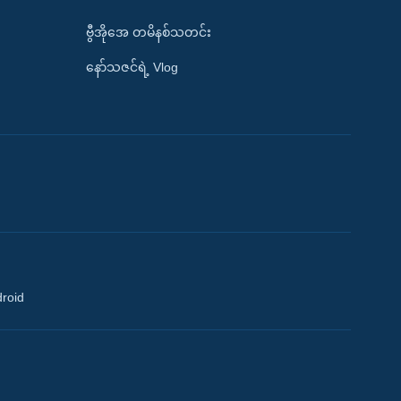
ဗွီအိုအေ တမိနစ်သတင်း
နော်သဇင်ရဲ့ Vlog
droid