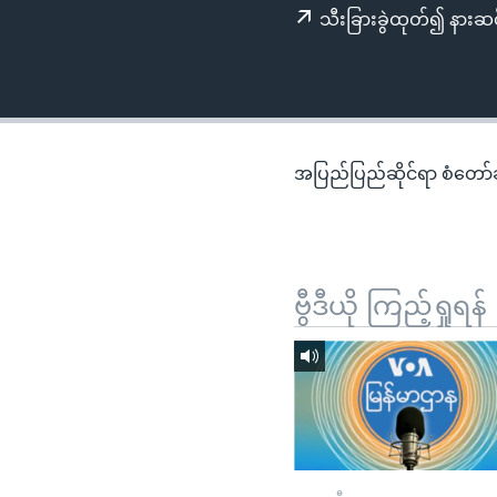
သုတပဒေသာ အင်္ဂလိပ်စာ
အ
သီးခြားခွဲထုတ်၍ နားဆင
ညွန်း
စာမျက်နှာ
သို့
ကျော်
ကြည့်
အပြည်ပြည်ဆိုင်ရာ စံတော်ချိ
ရန်
ရှာဖွေ
ရန်
နေရာ
ဗွီဒီယို ကြည့်ရှုရန်
သို့
ကျော်
ရန်