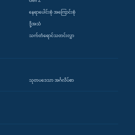
Gen Z
နေရာပေါင်းစုံ အကြောင်းစုံ
ဒို့အသံ
သက်တံရောင်သတင်းလွှာ
သုတပဒေသာ အင်္ဂလိပ်စာ