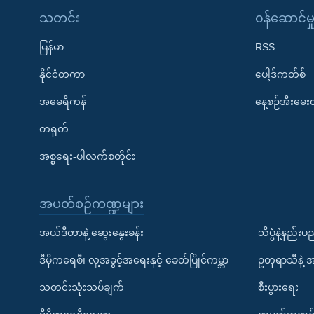
သတင်း
၀န်ဆောင်မှ
မြန်မာ
RSS
နိုင်ငံတကာ
ပေါ့ဒ်ကတ်စ်
အမေရိကန်
နေ့စဉ်အီးမေ
တရုတ်
အစ္စရေး-ပါလက်စတိုင်း
အပတ်စဉ်ကဏ္ဍများ
အယ်ဒီတာနဲ့ ဆွေးနွေးခန်း
သိပ္ပံနဲ့နည်း
ဒီမိုကရေစီ၊ လူ့အခွင့်အရေးနှင့် ခေတ်ပြိုင်ကမ္ဘာ
ဥတုရာသီနဲ့ 
သတင်းသုံးသပ်ချက်
စီးပွားရေး