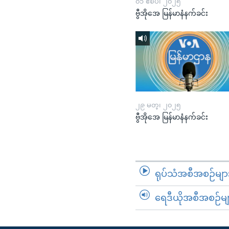
၀၁ ဧၿပီ၊ ၂၀၂၅
ဗွီအိုအေ မြန်မာနံနက်ခင်း
၂၉ မတ္၊ ၂၀၂၅
ဗွီအိုအေ မြန်မာနံနက်ခင်း
ရုပ်သံအစီအစဉ်မျာ
ရေဒီယိုအစီအစဉ်မျ