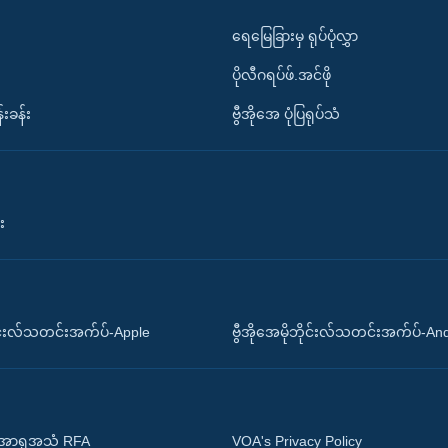
ရေမြေခြားမှ ရုပ်ပုံလွှာ
ပိုလီဂရပ်ဖ်.အင်ဖို
်းခန်း
ဗွီအိုအေ ပုံပြရုပ်သံ
း
ိုင်းလ်သတင်းအက်ပ်-Apple
ဗွီအိုအေမိုဘိုင်းလ်သတင်းအက်ပ်-An
 အာရှအသံ RFA
VOA's Privacy Policy