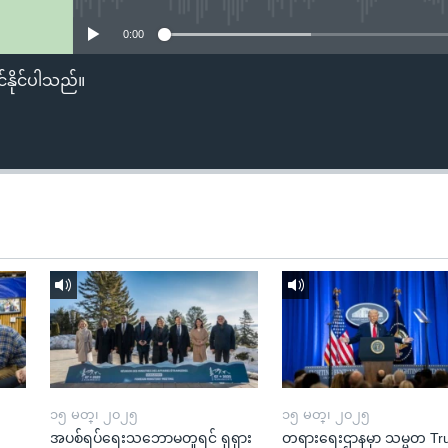
0:00
်နိုင်ပါသည်။
၁၅ မတ္၊ ၂၀၂၅
၁၅ မတ္၊ ၂၀၂၅
အပစ်ရပ်ရေးသဘောမတူရင် ရုရှား
တရားရေးဌာနမှာ သမ္မတ T