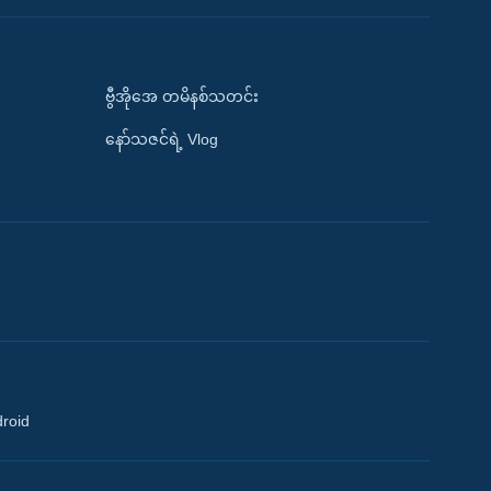
ဗွီအိုအေ တမိနစ်သတင်း
နော်သဇင်ရဲ့ Vlog
droid