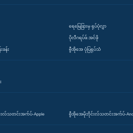
ရေမြေခြားမှ ရုပ်ပုံလွှာ
ပိုလီဂရပ်ဖ်.အင်ဖို
်းခန်း
ဗွီအိုအေ ပုံပြရုပ်သံ
း
ိုင်းလ်သတင်းအက်ပ်-Apple
ဗွီအိုအေမိုဘိုင်းလ်သတင်းအက်ပ်-An