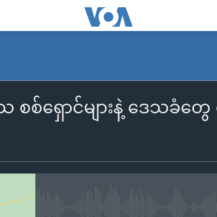
စ်ရှောင်များနဲ့ ဒေသခံတွေ စ
No media source currently availa