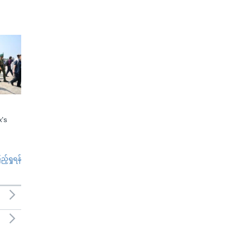
x's
်ရှုရန်