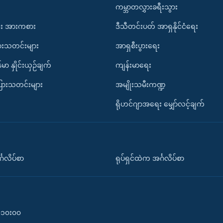
ကမ္ဘာတလွှားခရီးသွား
း အားကစား
ဒီသီတင်းပတ် အာရှနိုင်ငံရေး
ားသတင်းများ
အာရှစီးပွားရေး
်မာ နှိုင်းယှဉ်ချက်
ကျန်းမာရေး
ပြားသတင်းများ
အမျိုးသမီးကဏ္ဍ
ရိုဟင်ဂျာအရေး မျှော်လင့်ချက်
်္ဂလိပ်စာ
ရုပ်ရှင်ထဲက အင်္ဂလိပ်စာ
၀-၁၀း၀၀