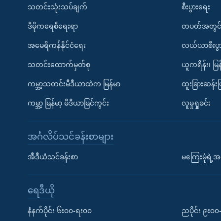
သတင်းသုံးသပ်ချက်
စီးပွားရေး
ဒီမိုကရေစီရေးရာ
တပတ်အတွင်
အမေရိကန်နိုင်ငံရေး
လယ်ယာစီးပွ
သတင်းထောက်မှတ်စု
ယူကရိန်း၊ မြန
ကမ္ဘာ့သတင်းမီဒီယာထဲက မြန်မာ
ထူးခြားဆန်း
ကမ္ဘာ့ မြန်မာ့ မီဒီယာမြင်ကွင်း
လူမှုရှုခင်း
အင်္ဂလိပ်သင်ခန်းစာများ
အီဒီယံသင်ခန်းစာ
မကြေးမုံရဲ့အင
ရေဒီယို
နံနက်ပိုင်း ၆း၀၀-ရး၀၀
ညပိုင်း ၉း၀