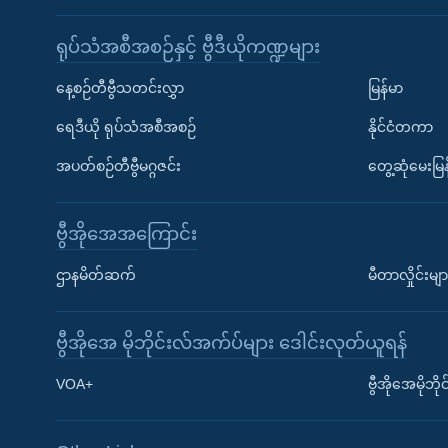
ရုပ်သံအစီအစဉ်နှင့် ဗွီဒီယိုကဏ္ဍများ
နေ့စဉ်တီဗွီသတင်းလွှာ
မြန်မာ
ရေဒီယို ရုပ်သံအစီအစဉ်
နိုင်ငံတကာ
အပတ်စဉ်တီဗွီမဂ္ဂဇင်း
တွေ့ဆုံမေးမြန
ဗွီအိုအေအကြောင်း
ဌာနမိတ်ဆက်
မီတာလှိုင်းမျာ
ဗွီအိုအေ မိုဘိုင်းလ်အက်ပ်များ ဒေါင်းလုတ်ယူရန်
Learning English
VOA+
ဗွီအိုအေမိုဘ
ဗွီအိုအေ လူမှုကွန်ယက်များ