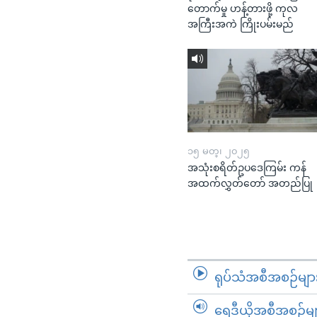
တောက်မှု ဟန့်တားဖို့ ကုလ
အကြီးအကဲ ကြိုးပမ်းမည်
၁၅ မတ္၊ ၂၀၂၅
အသုံးစရိတ်ဥပဒေကြမ်း ကန်
အထက်လွှတ်တော် အတည်ပြု
ရုပ်သံအစီအစဉ်မျာ
ရေဒီယိုအစီအစဉ်မျ