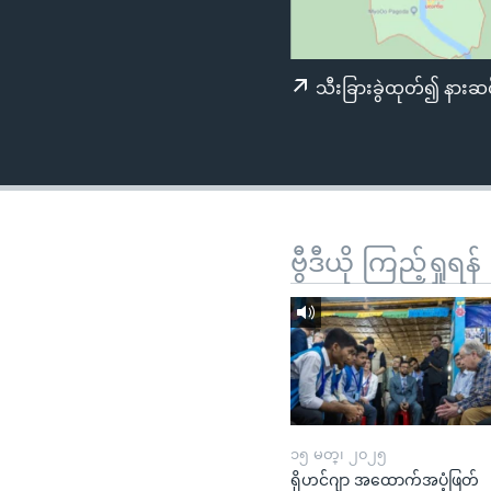
သုတပဒေသာ အင်္ဂလိပ်စာ
အ
ညွန်း
စာမျက်နှာ
သီးခြားခွဲထုတ်၍ နားဆင
သို့
ကျော်
ကြည့်
ရန်
ရှာဖွေ
ရန်
ဗွီဒီယို ကြည့်ရှုရန်
နေရာ
သို့
ကျော်
ရန်
၁၅ မတ္၊ ၂၀၂၅
ရိုဟင်ဂျာ အထောက်အပံ့ဖြတ်