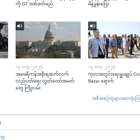
ကို G7 ဒဏ်ခတ်မည်
မိန့်ခွန်းပြော
၁၄ မတ္၊ ၂၀၂၅
၁၄ မတ္၊ ၂၀၂၅
အမေရိကန်အစိုးရဆက်လက်
ကုလအတွင်းရေးမှူးချုပ် Co
လည်ပတ်ရေး လွှတ်တော်အမတ်
Bazar ရောက်
တွေ ကြိုးပမ်း
အစီအစဉ်တွဲများအားလုံးကြည့
း
ား