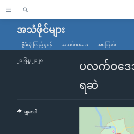
သုံး
ရ
ရှာဖွေ
လွယ်ကူ
မူလစာမျက်နှာ
အသံဖိုင်များ
ရ
စေ
မြန်မာ
လာ
ဗွီဒီယို ကြည့်ရှုရန်
သတင်းစာသား
အကြောင်း
သည့်
ဒ်
ကမ္ဘာ့သတင်းများ
Link
ဗွီဒီယို
နိုင်ငံတကာ
၂၀ ဇြန္၊ ၂၀၂၀
ပလက်ဝဒေသ စ
များ
သတင်းလွတ်လပ်ခွင့်
အမေရိကန်
ပင်မ
ရပ်ဝန်းတခု လမ်းတခု အလွန်
တရုတ်
ရဆဲ
အကြောင်းအရာ
အင်္ဂလိပ်စာလေ့လာမယ်
အစ္စရေး-ပါလက်စတိုင်း
သို့
အပတ်စဉ်ကဏ္ဍများ
အမေရိကန်သုံးအီဒီယံ
ကျော်
ကြည့်
မျှဝေပါ
ရေဒီယိုနှင့်ရုပ်သံ အချက်အလက်များ
မကြေးမုံရဲ့ အင်္ဂလိပ်စာ
ရေဒီယို
ရန်
ရေဒီယို/တီဗွီအစီအစဉ်
ရုပ်ရှင်ထဲက အင်္ဂလိပ်စာ
တီဗွီ
ပင်မ