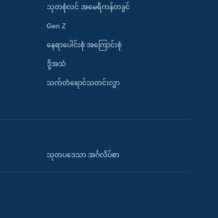
သုတစုံလင် အမေရိကန်တခွင်
Gen Z
နေရာပေါင်းစုံ အကြောင်းစုံ
ဒို့အသံ
သက်တံရောင်သတင်းလွှာ
သုတပဒေသာ အင်္ဂလိပ်စာ