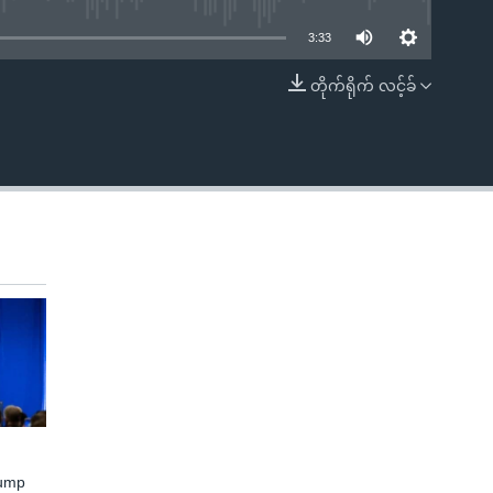
3:33
တိုက်ရိုက် လင့်ခ်
EMBED
rump