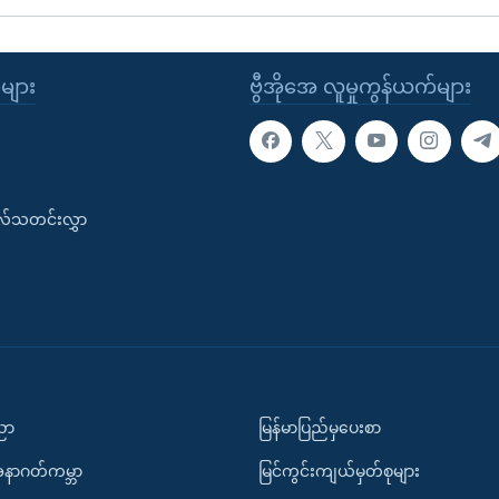
ုများ
ဗွီအိုအေ လူမှုကွန်ယက်များ
းလ်သတင်းလွှာ
ပညာ
မြန်မာပြည်မှပေးစာ
အနာဂတ်ကမ္ဘာ
မြင်ကွင်းကျယ်မှတ်စုများ