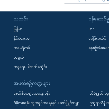
သတင်း
၀န်ဆောင်မှ
မြန်မာ
RSS
နိုင်ငံတကာ
ပေါ့ဒ်ကတ်စ်
အမေရိကန်
နေ့စဉ်အီးမေ
တရုတ်
အစ္စရေး-ပါလက်စတိုင်း
အပတ်စဉ်ကဏ္ဍများ
အယ်ဒီတာနဲ့ ဆွေးနွေးခန်း
သိပ္ပံနဲ့နည်း
ဒီမိုကရေစီ၊ လူ့အခွင့်အရေးနှင့် ခေတ်ပြိုင်ကမ္ဘာ
ဥတုရာသီနဲ့ 