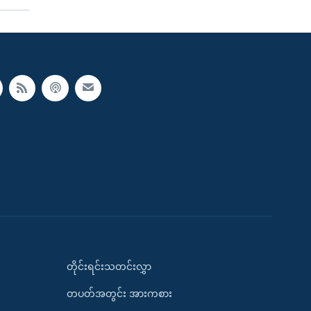
တိုင်းရင်းသတင်းလွှာ
တပတ်အတွင်း အားကစား