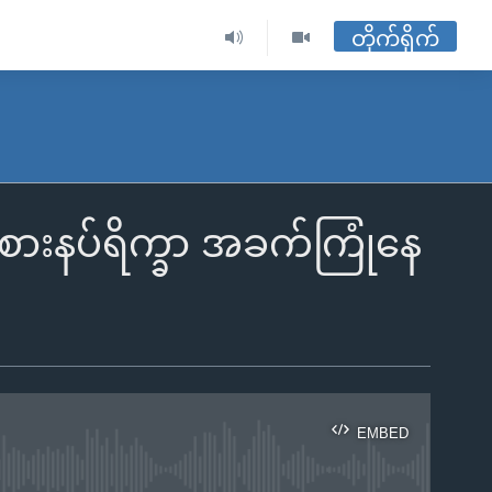
တိုက်ရိုက်
ားနပ်ရိက္ခာ အခက်ကြုံနေ
EMBED
ble