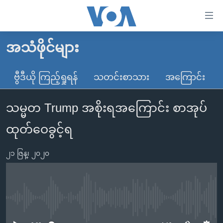
သုံး
ရ
လွယ်ကူ
အသံဖိုင်များ
မူလစာမျက်နှာ
စေ
မြန်မာ
ဗွီဒီယို ကြည့်ရှုရန်
သတင်းစာသား
အကြောင်း
သည့်
ကမ္ဘာ့သတင်းများ
Link
သမ္မတ Trump အစိုးရအကြောင်း စာအုပ်
ဗွီဒီယို
နိုင်ငံတကာ
များ
သတင်းလွတ်လပ်ခွင့်
အမေရိကန်
ထုတ်ဝေခွင့်ရ
ပင်မ
ရပ်ဝန်းတခု လမ်းတခု အလွန်
တရုတ်
အကြောင်းအရာ
၂၁ ဇြန္၊ ၂၀၂၀
သို့
အင်္ဂလိပ်စာလေ့လာမယ်
အစ္စရေး-ပါလက်စတိုင်း
ကျော်
အပတ်စဉ်ကဏ္ဍများ
အမေရိကန်သုံးအီဒီယံ
ကြည့်
ရေဒီယိုနှင့်ရုပ်သံ အချက်အလက်များ
မကြေးမုံရဲ့ အင်္ဂလိပ်စာ
ရေဒီယို
ရန်
No media source currently available
ပင်မ
ရေဒီယို/တီဗွီအစီအစဉ်
ရုပ်ရှင်ထဲက အင်္ဂလိပ်စာ
တီဗွီ