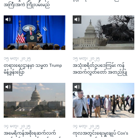
အကြီးအကဲ ကြိုးပမ်းမည်
၁၅ မတ္၊ ၂၀၂၅
၁၅ မတ္၊ ၂၀၂၅
တရားရေးဌာနမှာ သမ္မတ Trump
အသုံးစရိတ်ဥပဒေကြမ်း ကန်
မိန့်ခွန်းပြော
အထက်လွှတ်တော် အတည်ပြု
၁၄ မတ္၊ ၂၀၂၅
၁၄ မတ္၊ ၂၀၂၅
အမေရိကန်အစိုးရဆက်လက်
ကုလအတွင်းရေးမှူးချုပ် Cox's