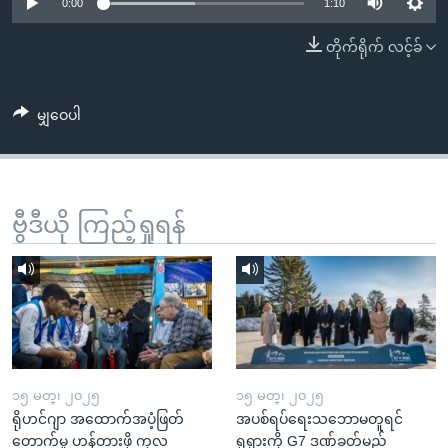
အ
0:00
1:10
သုတပဒေသာ အင်္ဂလိပ်စာ
ညွန်း
Learning English
တိုက်ရိုက် လင့်ခ်
စာမျက်နှာ
သို့
ဗွီအိုအေ လူမှုကွန်ယက်များ
ကျော်
မျှဝေပါ
ကြည့်
ရန်
ဘာသာစကားများ
ရှာဖွေ
ဗွီဒီယို ကြည့်ရှုရန်
ရန်
နေရာ
သို့
ကျော်
ရန်
၁၅ မတ္၊ ၂၀၂၅
၁၅ မတ္၊ ၂၀၂၅
ရိုဟင်ဂျာ အထောက်အပံ့ဖြတ်
အပစ်ရပ်ရေးသဘောမတူရင်
တောက်မှု ဟန့်တားဖို့ ကုလ
ရုရှားကို G7 ဒဏ်ခတ်မည်