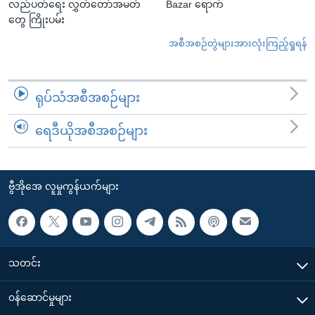
လည်ပတ်ရေး လွှတ်တော်အမတ်
Bazar ရောက်
တွေ ကြိုးပမ်း
အစီအစဉ်တွဲများအားလုံးကြည့်ရှုရန်
ရုပ်သံအစီအစဉ်များ
ရေဒီယိုအစီအစဉ်များ
ဗွီအိုအေ လူမှုကွန်ယက်များ
သတင်း
၀န်ဆောင်မှုများ