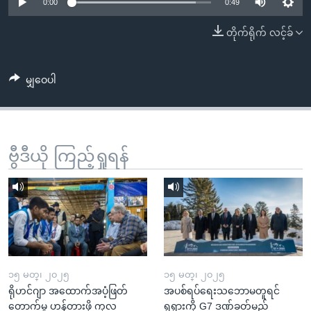
အ
0:00
0:49
သုတပဒေသာ အင်္ဂလိပ်စာ
ညွန်း
Learning English
တိုက်ရိုက် လင့်ခ်
စာမျက်နှာ
သို့
ဗွီအိုအေ လူမှုကွန်ယက်များ
ကျော်
မျှဝေပါ
ကြည့်
ရန်
ဘာသာစကားများ
ရှာဖွေ
ဗွီဒီယို ကြည့်ရှုရန်
ရန်
နေရာ
သို့
ကျော်
ရန်
၁၅ မတ္၊ ၂၀၂၅
၁၅ မတ္၊ ၂၀၂၅
ရိုဟင်ဂျာ အထောက်အပံ့ဖြတ်
အပစ်ရပ်ရေးသဘောမတူရင်
တောက်မှု ဟန့်တားဖို့ ကုလ
ရုရှားကို G7 ဒဏ်ခတ်မည်