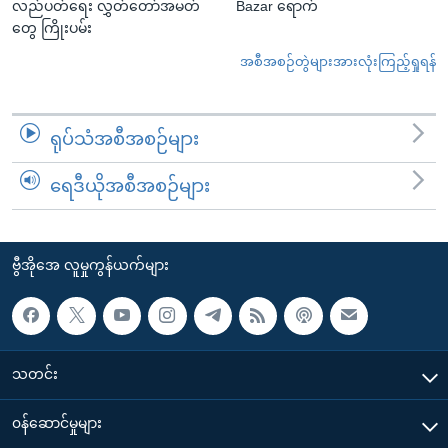
လည်ပတ်ရေး လွှတ်တော်အမတ်
Bazar ရောက်
တွေ ကြိုးပမ်း
အစီအစဉ်တွဲများအားလုံးကြည့်ရှုရန်
ရုပ်သံအစီအစဉ်များ
ရေဒီယိုအစီအစဉ်များ
ဗွီအိုအေ လူမှုကွန်ယက်များ
သတင်း
၀န်ဆောင်မှုများ