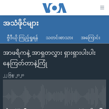
သုံး
ရ
လွယ်ကူ
အသံဖိုင်များ
မူလစာမျက်နှာ
စေ
မြန်မာ
ဗွီဒီယို ကြည့်ရှုရန်
သတင်းစာသား
အကြောင်း
သည့်
ကမ္ဘာ့သတင်းများ
Link
အာဖရိကနဲ့ အာရှတလွှား ရှားရှားပါးပါး
ဗွီဒီယို
နိုင်ငံတကာ
များ
သတင်းလွတ်လပ်ခွင့်
အမေရိကန်
နေကြတ်တာနဲ့ကြုံ
ပင်မ
ရပ်ဝန်းတခု လမ်းတခု အလွန်
တရုတ်
အကြောင်းအရာ
၂၂ ဇြန္၊ ၂၀၂၀
သို့
အင်္ဂလိပ်စာလေ့လာမယ်
အစ္စရေး-ပါလက်စတိုင်း
ကျော်
အပတ်စဉ်ကဏ္ဍများ
အမေရိကန်သုံးအီဒီယံ
ကြည့်
ရေဒီယိုနှင့်ရုပ်သံ အချက်အလက်များ
မကြေးမုံရဲ့ အင်္ဂလိပ်စာ
ရေဒီယို
ရန်
No media source currently available
ပင်မ
ရေဒီယို/တီဗွီအစီအစဉ်
ရုပ်ရှင်ထဲက အင်္ဂလိပ်စာ
တီဗွီ