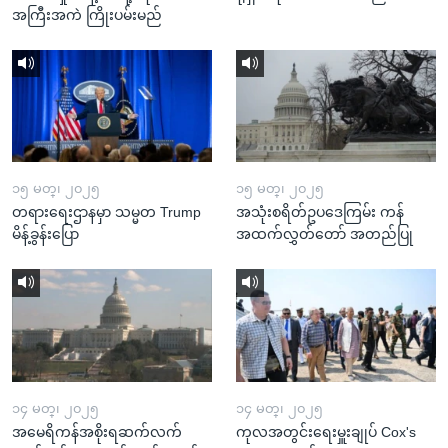
အကြီးအကဲ ကြိုးပမ်းမည်
၁၅ မတ္၊ ၂၀၂၅
၁၅ မတ္၊ ၂၀၂၅
တရားရေးဌာနမှာ သမ္မတ Trump
အသုံးစရိတ်ဥပဒေကြမ်း ကန်
မိန့်ခွန်းပြော
အထက်လွှတ်တော် အတည်ပြု
၁၄ မတ္၊ ၂၀၂၅
၁၄ မတ္၊ ၂၀၂၅
အမေရိကန်အစိုးရဆက်လက်
ကုလအတွင်းရေးမှူးချုပ် Cox's