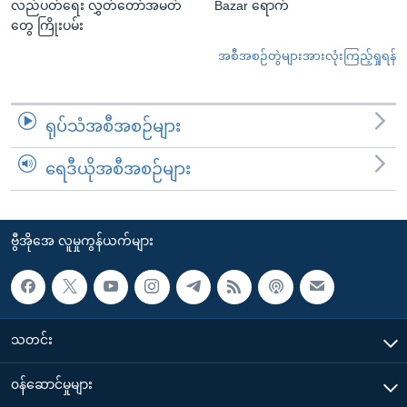
လည်ပတ်ရေး လွှတ်တော်အမတ်
Bazar ရောက်
တွေ ကြိုးပမ်း
အစီအစဉ်တွဲများအားလုံးကြည့်ရှုရန်
ရုပ်သံအစီအစဉ်များ
ရေဒီယိုအစီအစဉ်များ
ဗွီအိုအေ လူမှုကွန်ယက်များ
သတင်း
၀န်ဆောင်မှုများ