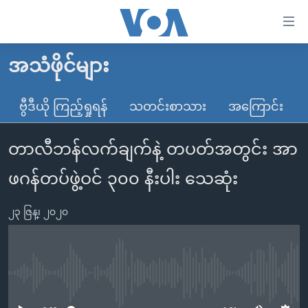
သုံး
ရ
လွယ်ကူ
အသံဖိုင်များ
မူလစာမျက်နှာ
စေ
မြန်မာ
ဗွီဒီယို ကြည့်ရှုရန်
သတင်းစာသား
အကြောင်း
သည့်
ကမ္ဘာ့သတင်းများ
Link
တာလီဘန်လက်ချက်နဲ့ တပတ်အတွင်း အာ
ဗွီဒီယို
နိုင်ငံတကာ
များ
သတင်းလွတ်လပ်ခွင့်
အမေရိကန်
ဖဂန်တပ်ဖွဲ့ဝင် ၃၀၀ နီးပါး သေဆုံး
ပင်မ
ရပ်ဝန်းတခု လမ်းတခု အလွန်
တရုတ်
အကြောင်းအရာ
၂၃ ဇြန္၊ ၂၀၂၀
သို့
အင်္ဂလိပ်စာလေ့လာမယ်
အစ္စရေး-ပါလက်စတိုင်း
ကျော်
အပတ်စဉ်ကဏ္ဍများ
အမေရိကန်သုံးအီဒီယံ
ကြည့်
ရေဒီယိုနှင့်ရုပ်သံ အချက်အလက်များ
မကြေးမုံရဲ့ အင်္ဂလိပ်စာ
ရေဒီယို
ရန်
No media source currently available
ပင်မ
ရေဒီယို/တီဗွီအစီအစဉ်
ရုပ်ရှင်ထဲက အင်္ဂလိပ်စာ
တီဗွီ