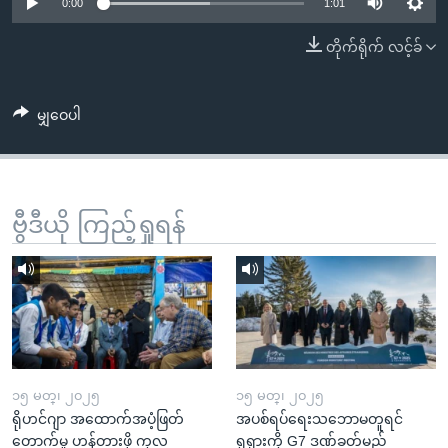
အ
0:00
1:01
သုတပဒေသာ အင်္ဂလိပ်စာ
ညွန်း
Learning English
တိုက်ရိုက် လင့်ခ်
စာမျက်နှာ
သို့
ဗွီအိုအေ လူမှုကွန်ယက်များ
ကျော်
မျှဝေပါ
ကြည့်
ရန်
ဘာသာစကားများ
ရှာဖွေ
ဗွီဒီယို ကြည့်ရှုရန်
ရန်
နေရာ
သို့
ကျော်
ရန်
၁၅ မတ္၊ ၂၀၂၅
၁၅ မတ္၊ ၂၀၂၅
ရိုဟင်ဂျာ အထောက်အပံ့ဖြတ်
အပစ်ရပ်ရေးသဘောမတူရင်
တောက်မှု ဟန့်တားဖို့ ကုလ
ရုရှားကို G7 ဒဏ်ခတ်မည်