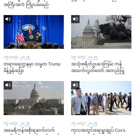
အကြီးအကဲ ကြိုးပမ်းမည်
၁၅ မတ္၊ ၂၀၂၅
၁၅ မတ္၊ ၂၀၂၅
တရားရေးဌာနမှာ သမ္မတ Trump
အသုံးစရိတ်ဥပဒေကြမ်း ကန်
မိန့်ခွန်းပြော
အထက်လွှတ်တော် အတည်ပြု
၁၄ မတ္၊ ၂၀၂၅
၁၄ မတ္၊ ၂၀၂၅
အမေရိကန်အစိုးရဆက်လက်
ကုလအတွင်းရေးမှူးချုပ် Cox's