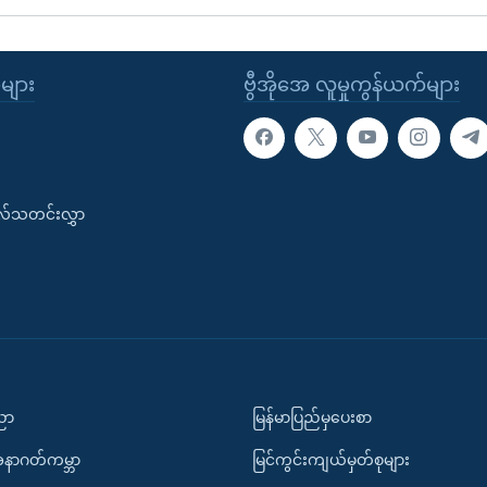
ုများ
ဗွီအိုအေ လူမှုကွန်ယက်များ
းလ်သတင်းလွှာ
ပညာ
မြန်မာပြည်မှပေးစာ
အနာဂတ်ကမ္ဘာ
မြင်ကွင်းကျယ်မှတ်စုများ