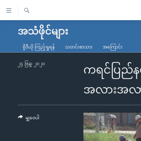
သုံး
ရ
ရှာဖွေ
လွယ်ကူ
မူလစာမျက်နှာ
အသံဖိုင်များ
ရ
စေ
မြန်မာ
လာ
ဗွီဒီယို ကြည့်ရှုရန်
သတင်းစာသား
အကြောင်း
သည့်
ဒ်
ကမ္ဘာ့သတင်းများ
Link
ဗွီဒီယို
နိုင်ငံတကာ
၂၄ ဇြန္၊ ၂၀၂၀
ကရင်ပြည်နယ်
များ
သတင်းလွတ်လပ်ခွင့်
အမေရိကန်
ပင်မ
ရပ်ဝန်းတခု လမ်းတခု အလွန်
တရုတ်
အလားအလ
အကြောင်းအရာ
အင်္ဂလိပ်စာလေ့လာမယ်
အစ္စရေး-ပါလက်စတိုင်း
သို့
အပတ်စဉ်ကဏ္ဍများ
အမေရိကန်သုံးအီဒီယံ
ကျော်
ကြည့်
မျှဝေပါ
ရေဒီယိုနှင့်ရုပ်သံ အချက်အလက်များ
မကြေးမုံရဲ့ အင်္ဂလိပ်စာ
ရေဒီယို
ရန်
ရေဒီယို/တီဗွီအစီအစဉ်
ရုပ်ရှင်ထဲက အင်္ဂလိပ်စာ
တီဗွီ
ပင်မ