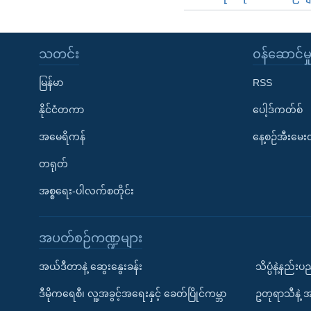
သတင်း
၀န်ဆောင်မှ
မြန်မာ
RSS
နိုင်ငံတကာ
ပေါ့ဒ်ကတ်စ်
အမေရိကန်
နေ့စဉ်အီးမေ
တရုတ်
အစ္စရေး-ပါလက်စတိုင်း
အပတ်စဉ်ကဏ္ဍများ
အယ်ဒီတာနဲ့ ဆွေးနွေးခန်း
သိပ္ပံနဲ့နည်း
ဒီမိုကရေစီ၊ လူ့အခွင့်အရေးနှင့် ခေတ်ပြိုင်ကမ္ဘာ
ဥတုရာသီနဲ့ 