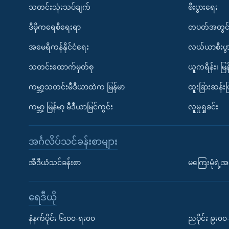
သတင်းသုံးသပ်ချက်
စီးပွားရေး
ဒီမိုကရေစီရေးရာ
တပတ်အတွင်
အမေရိကန်နိုင်ငံရေး
လယ်ယာစီးပွ
သတင်းထောက်မှတ်စု
ယူကရိန်း၊ မြန
ကမ္ဘာ့သတင်းမီဒီယာထဲက မြန်မာ
ထူးခြားဆန်း
ကမ္ဘာ့ မြန်မာ့ မီဒီယာမြင်ကွင်း
လူမှုရှုခင်း
အင်္ဂလိပ်သင်ခန်းစာများ
အီဒီယံသင်ခန်းစာ
မကြေးမုံရဲ့အင
ရေဒီယို
နံနက်ပိုင်း ၆း၀၀-ရး၀၀
ညပိုင်း ၉း၀