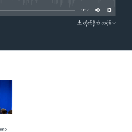
11:17
တိုက်ရိုက် လင့်ခ်
EMBED
rump