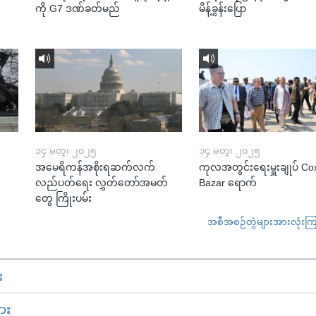
ကို G7 ဒဏ်ခတ်မည်
မိန့်ခွန်းပြော
၁၄ မတ္၊ ၂၀၂၅
၁၄ မတ္၊ ၂၀၂၅
အမေရိကန်အစိုးရဆက်လက်
ကုလအတွင်းရေးမှူးချုပ် Co
လည်ပတ်ရေး လွှတ်တော်အမတ်
Bazar ရောက်
တွေ ကြိုးပမ်း
အစီအစဉ်တွဲများအားလုံးကြည့
း
ား