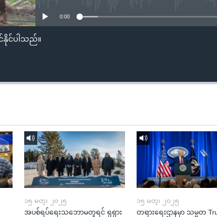
0:00
်နိုင်ပါသည်။
၁၅ မတ္၊ ၂၀၂၅
၁၅ မတ္၊ ၂၀၂၅
အပစ်ရပ်ရေးသဘောမတူရင် ရုရှား
တရားရေးဌာနမှာ သမ္မတ T