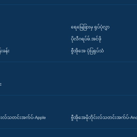
ရေမြေခြားမှ ရုပ်ပုံလွှာ
ပိုလီဂရပ်ဖ်.အင်ဖို
်းခန်း
ဗွီအိုအေ ပုံပြရုပ်သံ
း
ိုင်းလ်သတင်းအက်ပ်-Apple
ဗွီအိုအေမိုဘိုင်းလ်သတင်းအက်ပ်-An