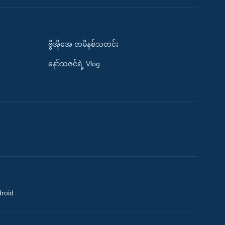
ဗွီအိုအေ တမိနစ်သတင်း
နော်သဇင်ရဲ့ Vlog
droid