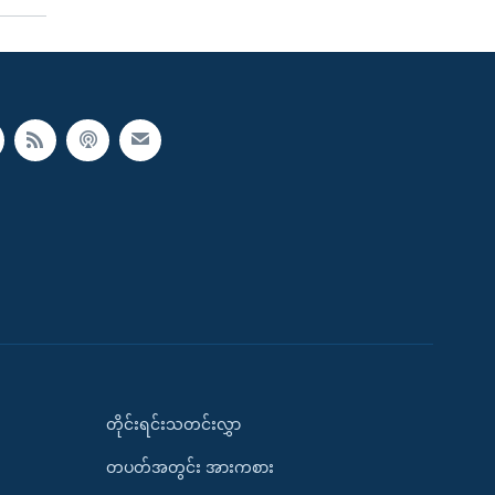
တိုင်းရင်းသတင်းလွှာ
တပတ်အတွင်း အားကစား