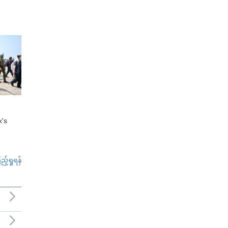
x's
်ရှုရန်