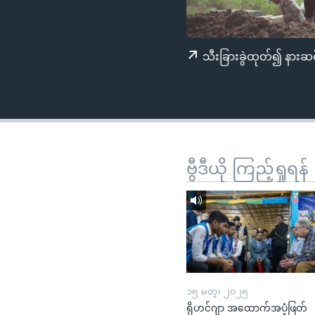
သုတပဒေသာ အင်္ဂလိပ်စာ
အ
ညွန်း
စာမျက်နှာ
သီးခြားခွဲထုတ်၍ နားဆင
သို့
ကျော်
ကြည့်
ရန်
ရှာဖွေ
ရန်
ဗွီဒီယို ကြည့်ရှုရန်
နေရာ
သို့
ကျော်
ရန်
၁၅ မတ္၊ ၂၀၂၅
ရိုဟင်ဂျာ အထောက်အပံ့ဖြတ်