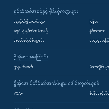
ရုပ်သံအစီအစဉ်နှင့် ဗွီဒီယိုကဏ္ဍများ
နေ့စဉ်တီဗွီသတင်းလွှာ
မြန်မာ
ရေဒီယို ရုပ်သံအစီအစဉ်
နိုင်ငံတကာ
အပတ်စဉ်တီဗွီမဂ္ဂဇင်း
တွေ့ဆုံမေးမြန
ဗွီအိုအေအကြောင်း
ဌာနမိတ်ဆက်
မီတာလှိုင်းမျာ
ဗွီအိုအေ မိုဘိုင်းလ်အက်ပ်များ ဒေါင်းလုတ်ယူရန်
Learning English
VOA+
ဗွီအိုအေမိုဘ
ဗွီအိုအေ လူမှုကွန်ယက်များ