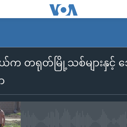
က တရုတ်မြို့သစ်များနှင့် ဒေ
ာ
No media source currently availa