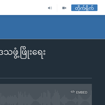
တိုက်ရိုက်
သဖွံ့ဖြိုးရေး
EMBED
ble