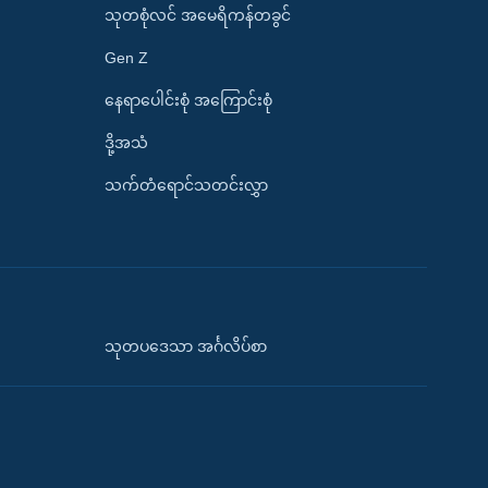
သုတစုံလင် အမေရိကန်တခွင်
Gen Z
နေရာပေါင်းစုံ အကြောင်းစုံ
ဒို့အသံ
သက်တံရောင်သတင်းလွှာ
သုတပဒေသာ အင်္ဂလိပ်စာ