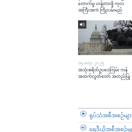
တောက်မှု ဟန့်တားဖို့ ကုလ
အကြီးအကဲ ကြိုးပမ်းမည်
၁၅ မတ္၊ ၂၀၂၅
အသုံးစရိတ်ဥပဒေကြမ်း ကန်
အထက်လွှတ်တော် အတည်ပြု
ရုပ်သံအစီအစဉ်မျာ
ရေဒီယိုအစီအစဉ်မျ