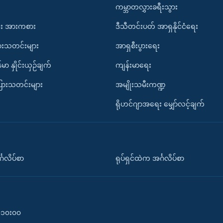
ကမ္ဘာတလွှားခရီးသွား
း အားကစား
ဒီသီတင်းပတ် အာရှနိုင်ငံရေး
ားသတင်းများ
အာရှစီးပွားရေး
်မာ နှိုင်းယှဉ်ချက်
ကျန်းမာရေး
ပြားသတင်းများ
အမျိုးသမီးကဏ္ဍ
ရိုဟင်ဂျာအရေး မျှော်လင့်ချက်
်္ဂလိပ်စာ
ရုပ်ရှင်ထဲက အင်္ဂလိပ်စာ
၀-၁၀း၀၀