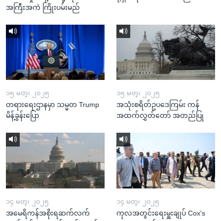
အကြီးအကဲ ကြိုးပမ်းမည်
၁၅ မတ္၊ ၂၀၂၅
၁၅ မတ္၊ ၂၀၂၅
တရားရေးဌာနမှာ သမ္မတ Trump
အသုံးစရိတ်ဥပဒေကြမ်း ကန်
မိန့်ခွန်းပြော
အထက်လွှတ်တော် အတည်ပြု
၁၄ မတ္၊ ၂၀၂၅
၁၄ မတ္၊ ၂၀၂၅
အမေရိကန်အစိုးရဆက်လက်
ကုလအတွင်းရေးမှူးချုပ် Cox's