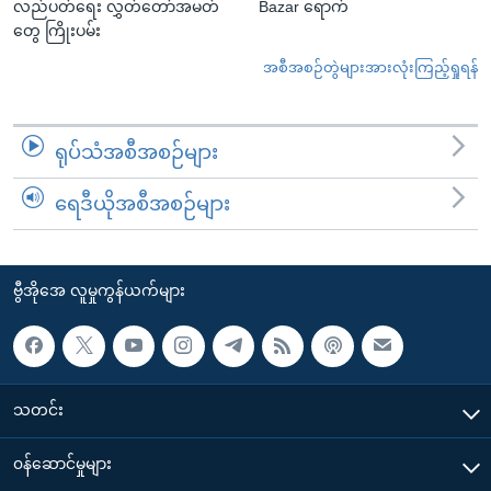
လည်ပတ်ရေး လွှတ်တော်အမတ်
Bazar ရောက်
တွေ ကြိုးပမ်း
အစီအစဉ်တွဲများအားလုံးကြည့်ရှုရန်
ရုပ်သံအစီအစဉ်များ
ရေဒီယိုအစီအစဉ်များ
ဗွီအိုအေ လူမှုကွန်ယက်များ
သတင်း
၀န်ဆောင်မှုများ