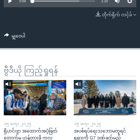
အ
0:00
1:10
သုတပဒေသာ အင်္ဂလိပ်စာ
ညွန်း
Learning English
တိုက်ရိုက် လင့်ခ်
စာမျက်နှာ
သို့
ဗွီအိုအေ လူမှုကွန်ယက်များ
ကျော်
မျှဝေပါ
ကြည့်
ရန်
ဘာသာစကားများ
ရှာဖွေ
ဗွီဒီယို ကြည့်ရှုရန်
ရန်
နေရာ
သို့
ကျော်
ရန်
၁၅ မတ္၊ ၂၀၂၅
၁၅ မတ္၊ ၂၀၂၅
ရိုဟင်ဂျာ အထောက်အပံ့ဖြတ်
အပစ်ရပ်ရေးသဘောမတူရင်
တောက်မှု ဟန့်တားဖို့ ကုလ
ရုရှားကို G7 ဒဏ်ခတ်မည်