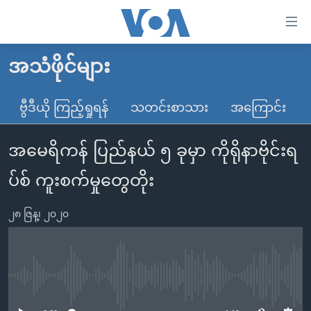
သုံး
ရ
လွယ်ကူ
အသံဖိုင်များ
မူလစာမျက်နှာ
စေ
မြန်မာ
ဗွီဒီယို ကြည့်ရှုရန်
သတင်းစာသား
အကြောင်း
သည့်
ကမ္ဘာ့သတင်းများ
Link
အမေရိကန် ပြည်နယ် ၅ ခုမှာ ကိုရိုနာဗိုင်းရ
ဗွီဒီယို
နိုင်ငံတကာ
များ
သတင်းလွတ်လပ်ခွင့်
အမေရိကန်
ပ်စ် ကူးစက်မှုတွေတိုး
ပင်မ
ရပ်ဝန်းတခု လမ်းတခု အလွန်
တရုတ်
အကြောင်းအရာ
၂၈ ဇြန္၊ ၂၀၂၀
သို့
အင်္ဂလိပ်စာလေ့လာမယ်
အစ္စရေး-ပါလက်စတိုင်း
ကျော်
အပတ်စဉ်ကဏ္ဍများ
အမေရိကန်သုံးအီဒီယံ
ကြည့်
ရေဒီယိုနှင့်ရုပ်သံ အချက်အလက်များ
မကြေးမုံရဲ့ အင်္ဂလိပ်စာ
ရေဒီယို
ရန်
No media source currently available
ပင်မ
ရေဒီယို/တီဗွီအစီအစဉ်
ရုပ်ရှင်ထဲက အင်္ဂလိပ်စာ
တီဗွီ