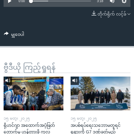
အ
0:00
3:18
သုတပဒေသာ အင်္ဂလိပ်စာ
ညွန်း
Learning English
တိုက်ရိုက် လင့်ခ်
စာမျက်နှာ
သို့
ဗွီအိုအေ လူမှုကွန်ယက်များ
ကျော်
မျှဝေပါ
ကြည့်
ရန်
ဘာသာစကားများ
ရှာဖွေ
ဗွီဒီယို ကြည့်ရှုရန်
ရန်
နေရာ
သို့
ကျော်
ရန်
၁၅ မတ္၊ ၂၀၂၅
၁၅ မတ္၊ ၂၀၂၅
ရိုဟင်ဂျာ အထောက်အပံ့ဖြတ်
အပစ်ရပ်ရေးသဘောမတူရင်
တောက်မှု ဟန့်တားဖို့ ကုလ
ရုရှားကို G7 ဒဏ်ခတ်မည်