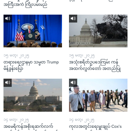
အကြီးအကဲ ကြိုးပမ်းမည်
၁၅ မတ္၊ ၂၀၂၅
၁၅ မတ္၊ ၂၀၂၅
တရားရေးဌာနမှာ သမ္မတ Trump
အသုံးစရိတ်ဥပဒေကြမ်း ကန်
မိန့်ခွန်းပြော
အထက်လွှတ်တော် အတည်ပြု
၁၄ မတ္၊ ၂၀၂၅
၁၄ မတ္၊ ၂၀၂၅
အမေရိကန်အစိုးရဆက်လက်
ကုလအတွင်းရေးမှူးချုပ် Cox's