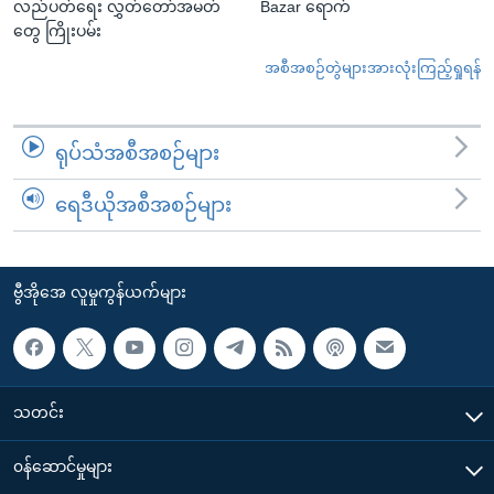
လည်ပတ်ရေး လွှတ်တော်အမတ်
Bazar ရောက်
တွေ ကြိုးပမ်း
အစီအစဉ်တွဲများအားလုံးကြည့်ရှုရန်
ရုပ်သံအစီအစဉ်များ
ရေဒီယိုအစီအစဉ်များ
ဗွီအိုအေ လူမှုကွန်ယက်များ
သတင်း
၀န်ဆောင်မှုများ