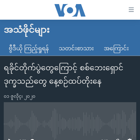
သုံး
ရ
လွယ်ကူ
အသံဖိုင်များ
မူလစာမျက်နှာ
စေ
မြန်မာ
ဗွီဒီယို ကြည့်ရှုရန်
သတင်းစာသား
အကြောင်း
သည့်
ကမ္ဘာ့သတင်းများ
Link
ရခိုင်တိုက်ပွဲတွေကြောင့် စစ်ဘေးရှောင်
ဗွီဒီယို
နိုင်ငံတကာ
များ
သတင်းလွတ်လပ်ခွင့်
အမေရိကန်
ဒုက္ခသည်တွေ နေ့စဉ်ထပ်တိုးနေ
ပင်မ
ရပ်ဝန်းတခု လမ်းတခု အလွန်
တရုတ်
အကြောင်းအရာ
၀၁ ဇူလိုင္၊ ၂၀၂၀
သို့
အင်္ဂလိပ်စာလေ့လာမယ်
အစ္စရေး-ပါလက်စတိုင်း
ကျော်
အပတ်စဉ်ကဏ္ဍများ
အမေရိကန်သုံးအီဒီယံ
ကြည့်
ရေဒီယိုနှင့်ရုပ်သံ အချက်အလက်များ
မကြေးမုံရဲ့ အင်္ဂလိပ်စာ
ရေဒီယို
ရန်
No media source currently available
ပင်မ
ရေဒီယို/တီဗွီအစီအစဉ်
ရုပ်ရှင်ထဲက အင်္ဂလိပ်စာ
တီဗွီ