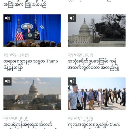
အကြီးအကဲ ကြိုးပမ်းမည်
၁၅ မတ္၊ ၂၀၂၅
၁၅ မတ္၊ ၂၀၂၅
တရားရေးဌာနမှာ သမ္မတ Trump
အသုံးစရိတ်ဥပဒေကြမ်း ကန်
မိန့်ခွန်းပြော
အထက်လွှတ်တော် အတည်ပြု
၁၄ မတ္၊ ၂၀၂၅
၁၄ မတ္၊ ၂၀၂၅
အမေရိကန်အစိုးရဆက်လက်
ကုလအတွင်းရေးမှူးချုပ် Cox's