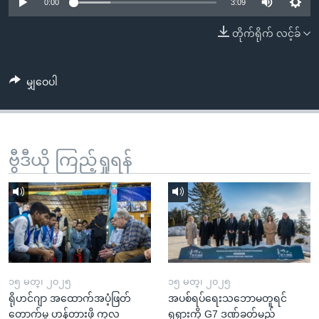
အ
0:00
3:09
သုတပဒေသာ အင်္ဂလိပ်စာ
ညွန်း
Learning English
တိုက်ရိုက် လင့်ခ်
စာမျက်နှာ
သို့
ဗွီအိုအေ လူမှုကွန်ယက်များ
ကျော်
မျှဝေပါ
ကြည့်
ရန်
ဘာသာစကားများ
ရှာဖွေ
ဗွီဒီယို ကြည့်ရှုရန်
ရန်
နေရာ
သို့
ကျော်
ရန်
၁၅ မတ္၊ ၂၀၂၅
၁၅ မတ္၊ ၂၀၂၅
ရိုဟင်ဂျာ အထောက်အပံ့ဖြတ်
အပစ်ရပ်ရေးသဘောမတူရင်
တောက်မှု ဟန့်တားဖို့ ကုလ
ရုရှားကို G7 ဒဏ်ခတ်မည်