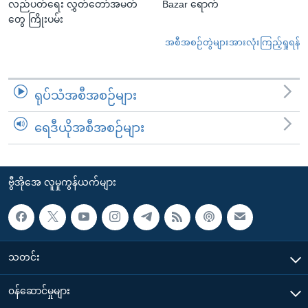
လည်ပတ်ရေး လွှတ်တော်အမတ်
Bazar ရောက်
တွေ ကြိုးပမ်း
အစီအစဉ်တွဲများအားလုံးကြည့်ရှုရန်
ရုပ်သံအစီအစဉ်များ
ရေဒီယိုအစီအစဉ်များ
ဗွီအိုအေ လူမှုကွန်ယက်များ
သတင်း
၀န်ဆောင်မှုများ