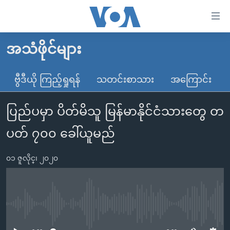
သုံး
ရ
လွယ်ကူ
အသံဖိုင်များ
မူလစာမျက်နှာ
စေ
မြန်မာ
ဗွီဒီယို ကြည့်ရှုရန်
သတင်းစာသား
အကြောင်း
သည့်
ကမ္ဘာ့သတင်းများ
Link
ပြည်ပမှာ ပိတ်မိသူ မြန်မာနိုင်ငံသားတွေ တ
ဗွီဒီယို
နိုင်ငံတကာ
များ
သတင်းလွတ်လပ်ခွင့်
အမေရိကန်
ပတ် ၇၀၀ ခေါ်ယူမည်
ပင်မ
ရပ်ဝန်းတခု လမ်းတခု အလွန်
တရုတ်
အကြောင်းအရာ
၀၁ ဇူလိုင္၊ ၂၀၂၀
သို့
အင်္ဂလိပ်စာလေ့လာမယ်
အစ္စရေး-ပါလက်စတိုင်း
ကျော်
အပတ်စဉ်ကဏ္ဍများ
အမေရိကန်သုံးအီဒီယံ
ကြည့်
ရေဒီယိုနှင့်ရုပ်သံ အချက်အလက်များ
မကြေးမုံရဲ့ အင်္ဂလိပ်စာ
ရေဒီယို
ရန်
No media source currently available
ပင်မ
ရေဒီယို/တီဗွီအစီအစဉ်
ရုပ်ရှင်ထဲက အင်္ဂလိပ်စာ
တီဗွီ