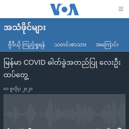
သုံး
ရ
လွယ်ကူ
အသံဖိုင်များ
မူလစာမျက်နှာ
စေ
မြန်မာ
ဗွီဒီယို ကြည့်ရှုရန်
သတင်းစာသား
အကြောင်း
သည့်
ကမ္ဘာ့သတင်းများ
Link
မြန်မာ COVID ဓါတ်ခွဲအတည်ပြု လေးဦး
ဗွီဒီယို
နိုင်ငံတကာ
များ
သတင်းလွတ်လပ်ခွင့်
အမေရိကန်
ထပ်တွေ့
ပင်မ
ရပ်ဝန်းတခု လမ်းတခု အလွန်
တရုတ်
အကြောင်းအရာ
၀၁ ဇူလိုင္၊ ၂၀၂၀
သို့
အင်္ဂလိပ်စာလေ့လာမယ်
အစ္စရေး-ပါလက်စတိုင်း
ကျော်
အပတ်စဉ်ကဏ္ဍများ
အမေရိကန်သုံးအီဒီယံ
ကြည့်
ရေဒီယိုနှင့်ရုပ်သံ အချက်အလက်များ
မကြေးမုံရဲ့ အင်္ဂလိပ်စာ
ရေဒီယို
ရန်
No media source currently available
ပင်မ
ရေဒီယို/တီဗွီအစီအစဉ်
ရုပ်ရှင်ထဲက အင်္ဂလိပ်စာ
တီဗွီ