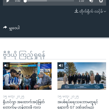
အ
0:00
1:10
သုတပဒေသာ အင်္ဂလိပ်စာ
ညွန်း
Learning English
တိုက်ရိုက် လင့်ခ်
စာမျက်နှာ
သို့
ဗွီအိုအေ လူမှုကွန်ယက်များ
ကျော်
မျှဝေပါ
ကြည့်
ရန်
ဘာသာစကားများ
ရှာဖွေ
ဗွီဒီယို ကြည့်ရှုရန်
ရန်
နေရာ
သို့
ကျော်
ရန်
၁၅ မတ္၊ ၂၀၂၅
၁၅ မတ္၊ ၂၀၂၅
ရိုဟင်ဂျာ အထောက်အပံ့ဖြတ်
အပစ်ရပ်ရေးသဘောမတူရင်
တောက်မှု ဟန့်တားဖို့ ကုလ
ရုရှားကို G7 ဒဏ်ခတ်မည်