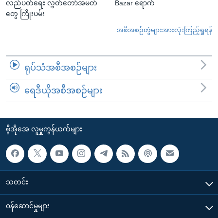
လည်ပတ်ရေး လွှတ်တော်အမတ်
Bazar ရောက်
တွေ ကြိုးပမ်း
အစီအစဉ်တွဲများအားလုံးကြည့်ရှုရန်
ရုပ်သံအစီအစဉ်များ
ရေဒီယိုအစီအစဉ်များ
ဗွီအိုအေ လူမှုကွန်ယက်များ
သတင်း
၀န်ဆောင်မှုများ