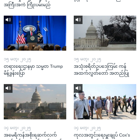
အကြီးအကဲ ကြိုးပမ်းမည်
၁၅ မတ္၊ ၂၀၂၅
၁၅ မတ္၊ ၂၀၂၅
တရားရေးဌာနမှာ သမ္မတ Trump
အသုံးစရိတ်ဥပဒေကြမ်း ကန်
မိန့်ခွန်းပြော
အထက်လွှတ်တော် အတည်ပြု
၁၄ မတ္၊ ၂၀၂၅
၁၄ မတ္၊ ၂၀၂၅
အမေရိကန်အစိုးရဆက်လက်
ကုလအတွင်းရေးမှူးချုပ် Cox's