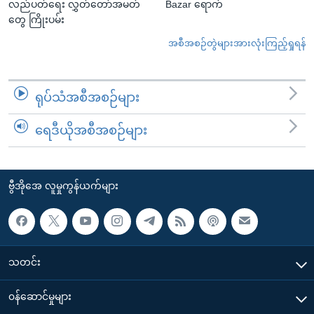
လည်ပတ်ရေး လွှတ်တော်အမတ်
Bazar ရောက်
တွေ ကြိုးပမ်း
အစီအစဉ်တွဲများအားလုံးကြည့်ရှုရန်
ရုပ်သံအစီအစဉ်များ
ရေဒီယိုအစီအစဉ်များ
ဗွီအိုအေ လူမှုကွန်ယက်များ
သတင်း
၀န်ဆောင်မှုများ