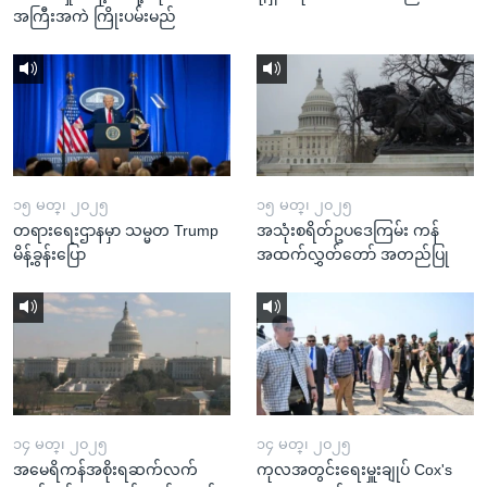
အကြီးအကဲ ကြိုးပမ်းမည်
၁၅ မတ္၊ ၂၀၂၅
၁၅ မတ္၊ ၂၀၂၅
တရားရေးဌာနမှာ သမ္မတ Trump
အသုံးစရိတ်ဥပဒေကြမ်း ကန်
မိန့်ခွန်းပြော
အထက်လွှတ်တော် အတည်ပြု
၁၄ မတ္၊ ၂၀၂၅
၁၄ မတ္၊ ၂၀၂၅
အမေရိကန်အစိုးရဆက်လက်
ကုလအတွင်းရေးမှူးချုပ် Cox's