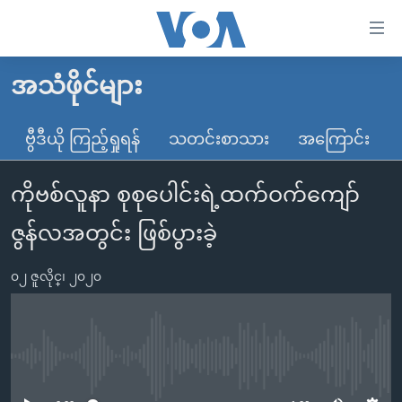
သုံး
ရ
လွယ်ကူ
အသံဖိုင်များ
မူလစာမျက်နှာ
စေ
မြန်မာ
ဗွီဒီယို ကြည့်ရှုရန်
သတင်းစာသား
အကြောင်း
သည့်
ကမ္ဘာ့သတင်းများ
Link
ကိုဗစ်လူနာ စုစုပေါင်းရဲ့ထက်ဝက်ကျော်
ဗွီဒီယို
နိုင်ငံတကာ
များ
သတင်းလွတ်လပ်ခွင့်
အမေရိကန်
ဇွန်လအတွင်း ဖြစ်ပွားခဲ့
ပင်မ
ရပ်ဝန်းတခု လမ်းတခု အလွန်
တရုတ်
အကြောင်းအရာ
၀၂ ဇူလိုင္၊ ၂၀၂၀
သို့
အင်္ဂလိပ်စာလေ့လာမယ်
အစ္စရေး-ပါလက်စတိုင်း
ကျော်
အပတ်စဉ်ကဏ္ဍများ
အမေရိကန်သုံးအီဒီယံ
ကြည့်
ရေဒီယိုနှင့်ရုပ်သံ အချက်အလက်များ
မကြေးမုံရဲ့ အင်္ဂလိပ်စာ
ရေဒီယို
ရန်
No media source currently available
ပင်မ
ရေဒီယို/တီဗွီအစီအစဉ်
ရုပ်ရှင်ထဲက အင်္ဂလိပ်စာ
တီဗွီ