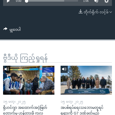
အ
0:00
1:06
သုတပဒေသာ အင်္ဂလိပ်စာ
ညွန်း
Learning English
တိုက်ရိုက် လင့်ခ်
စာမျက်နှာ
သို့
ဗွီအိုအေ လူမှုကွန်ယက်များ
ကျော်
မျှဝေပါ
ကြည့်
ရန်
ဘာသာစကားများ
ရှာဖွေ
ဗွီဒီယို ကြည့်ရှုရန်
ရန်
နေရာ
သို့
ကျော်
ရန်
၁၅ မတ္၊ ၂၀၂၅
၁၅ မတ္၊ ၂၀၂၅
ရိုဟင်ဂျာ အထောက်အပံ့ဖြတ်
အပစ်ရပ်ရေးသဘောမတူရင်
တောက်မှု ဟန့်တားဖို့ ကုလ
ရုရှားကို G7 ဒဏ်ခတ်မည်