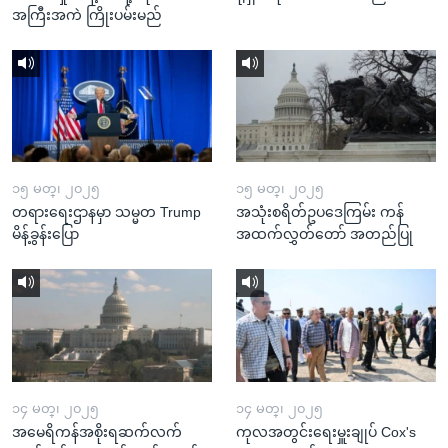
အကြီးအကဲ ကြိုးပမ်းမည်
၁၅ မတ္၊ ၂၀၂၅
၁၅ မတ္၊ ၂၀၂၅
တရားရေးဌာနမှာ သမ္မတ Trump
အသုံးစရိတ်ဥပဒေကြမ်း ကန်
မိန့်ခွန်းပြော
အထက်လွှတ်တော် အတည်ပြု
၁၄ မတ္၊ ၂၀၂၅
၁၄ မတ္၊ ၂၀၂၅
အမေရိကန်အစိုးရဆက်လက်
ကုလအတွင်းရေးမှူးချုပ် Cox's