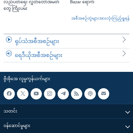
လည်ပတ်ရေး လွှတ်တော်အမတ်
Bazar ရောက်
တွေ ကြိုးပမ်း
အစီအစဉ်တွဲများအားလုံးကြည့်ရှုရန်
ရုပ်သံအစီအစဉ်များ
ရေဒီယိုအစီအစဉ်များ
ဗွီအိုအေ လူမှုကွန်ယက်များ
သတင်း
၀န်ဆောင်မှုများ