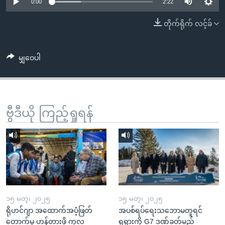
အ
0:00
2:22
သုတပဒေသာ အင်္ဂလိပ်စာ
ညွန်း
Learning English
တိုက်ရိုက် လင့်ခ်
စာမျက်နှာ
သို့
ဗွီအိုအေ လူမှုကွန်ယက်များ
ကျော်
မျှဝေပါ
ကြည့်
ရန်
ဘာသာစကားများ
ရှာဖွေ
ဗွီဒီယို ကြည့်ရှုရန်
ရန်
နေရာ
သို့
ကျော်
ရန်
၁၅ မတ္၊ ၂၀၂၅
၁၅ မတ္၊ ၂၀၂၅
ရိုဟင်ဂျာ အထောက်အပံ့ဖြတ်
အပစ်ရပ်ရေးသဘောမတူရင်
တောက်မှု ဟန့်တားဖို့ ကုလ
ရုရှားကို G7 ဒဏ်ခတ်မည်