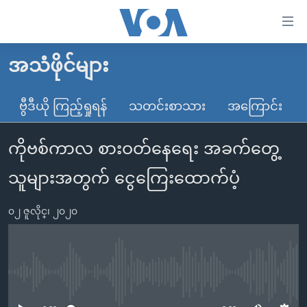
သုံး
ရ
လွယ်ကူ
အသံဖိုင်များ
မူလစာမျက်နှာ
စေ
မြန်မာ
ဗွီဒီယို ကြည့်ရှုရန်
သတင်းစာသား
အကြောင်း
သည့်
ကမ္ဘာ့သတင်းများ
Link
ကိုဗစ်ကာလ စားဝတ်နေရေး အခက်တွေ့
ဗွီဒီယို
နိုင်ငံတကာ
များ
သတင်းလွတ်လပ်ခွင့်
အမေရိကန်
သူများအတွက် ငွေကြေးထောက်ပံ့
ပင်မ
ရပ်ဝန်းတခု လမ်းတခု အလွန်
တရုတ်
အကြောင်းအရာ
၀၂ ဇူလိုင္၊ ၂၀၂၀
သို့
အင်္ဂလိပ်စာလေ့လာမယ်
အစ္စရေး-ပါလက်စတိုင်း
ကျော်
အပတ်စဉ်ကဏ္ဍများ
အမေရိကန်သုံးအီဒီယံ
ကြည့်
ရေဒီယိုနှင့်ရုပ်သံ အချက်အလက်များ
မကြေးမုံရဲ့ အင်္ဂလိပ်စာ
ရေဒီယို
ရန်
No media source currently available
ပင်မ
ရေဒီယို/တီဗွီအစီအစဉ်
ရုပ်ရှင်ထဲက အင်္ဂလိပ်စာ
တီဗွီ