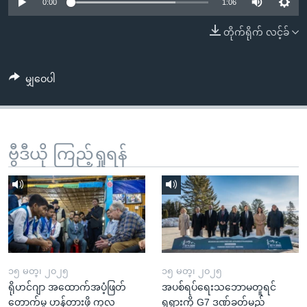
အ
0:00
1:06
သုတပဒေသာ အင်္ဂလိပ်စာ
ညွန်း
Learning English
တိုက်ရိုက် လင့်ခ်
စာမျက်နှာ
သို့
ဗွီအိုအေ လူမှုကွန်ယက်များ
ကျော်
မျှဝေပါ
ကြည့်
ရန်
ဘာသာစကားများ
ရှာဖွေ
ဗွီဒီယို ကြည့်ရှုရန်
ရန်
နေရာ
သို့
ကျော်
ရန်
၁၅ မတ္၊ ၂၀၂၅
၁၅ မတ္၊ ၂၀၂၅
ရိုဟင်ဂျာ အထောက်အပံ့ဖြတ်
အပစ်ရပ်ရေးသဘောမတူရင်
တောက်မှု ဟန့်တားဖို့ ကုလ
ရုရှားကို G7 ဒဏ်ခတ်မည်