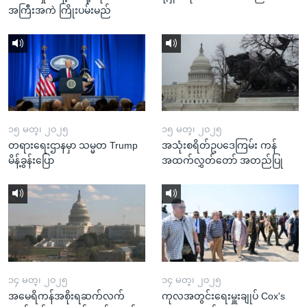
အကြီးအကဲ ကြိုးပမ်းမည်
၁၅ မတ္၊ ၂၀၂၅
၁၅ မတ္၊ ၂၀၂၅
တရားရေးဌာနမှာ သမ္မတ Trump
အသုံးစရိတ်ဥပဒေကြမ်း ကန်
မိန့်ခွန်းပြော
အထက်လွှတ်တော် အတည်ပြု
၁၄ မတ္၊ ၂၀၂၅
၁၄ မတ္၊ ၂၀၂၅
အမေရိကန်အစိုးရဆက်လက်
ကုလအတွင်းရေးမှူးချုပ် Cox's