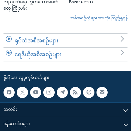
လည်ပတ်ရေး လွှတ်တော်အမတ်
Bazar ရောက်
တွေ ကြိုးပမ်း
အစီအစဉ်တွဲများအားလုံးကြည့်ရှုရန်
ရုပ်သံအစီအစဉ်များ
ရေဒီယိုအစီအစဉ်များ
ဗွီအိုအေ လူမှုကွန်ယက်များ
သတင်း
၀န်ဆောင်မှုများ