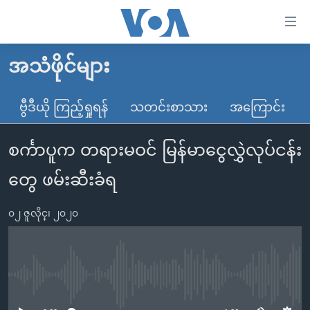
သုံး
ရ
လွယ်ကူ
အသံဖိုင်များ
မူလစာမျက်နှာ
စေ
မြန်မာ
ဗွီဒီယို ကြည့်ရှုရန်
သတင်းစာသား
အကြောင်း
သည့်
ကမ္ဘာ့သတင်းများ
Link
စင်္ကာပူက တရားမဝင် မြန်မာငွေလွှဲလုပ်ငန်း
ဗွီဒီယို
နိုင်ငံတကာ
များ
သတင်းလွတ်လပ်ခွင့်
အမေရိကန်
တွေ ဖမ်းဆီးခံရ
ပင်မ
ရပ်ဝန်းတခု လမ်းတခု အလွန်
တရုတ်
အကြောင်းအရာ
၀၂ ဇူလိုင္၊ ၂၀၂၀
သို့
အင်္ဂလိပ်စာလေ့လာမယ်
အစ္စရေး-ပါလက်စတိုင်း
ကျော်
အပတ်စဉ်ကဏ္ဍများ
အမေရိကန်သုံးအီဒီယံ
ကြည့်
ရေဒီယိုနှင့်ရုပ်သံ အချက်အလက်များ
မကြေးမုံရဲ့ အင်္ဂလိပ်စာ
ရေဒီယို
ရန်
No media source currently available
ပင်မ
ရေဒီယို/တီဗွီအစီအစဉ်
ရုပ်ရှင်ထဲက အင်္ဂလိပ်စာ
တီဗွီ