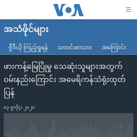
သုံး
ရ
လွယ်ကူ
အသံဖိုင်များ
မူလစာမျက်နှာ
စေ
မြန်မာ
ဗွီဒီယို ကြည့်ရှုရန်
သတင်းစာသား
အကြောင်း
သည့်
ကမ္ဘာ့သတင်းများ
Link
ဖားကန့်မြေပြိုမှု သေဆုံးသူများအတွက်
ဗွီဒီယို
နိုင်ငံတကာ
များ
သတင်းလွတ်လပ်ခွင့်
အမေရိကန်
ဝမ်းနည်းကြောင်း အမေရိကန်သံရုံးထုတ်
ပင်မ
ရပ်ဝန်းတခု လမ်းတခု အလွန်
တရုတ်
အကြောင်းအရာ
ပြန်
သို့
အင်္ဂလိပ်စာလေ့လာမယ်
အစ္စရေး-ပါလက်စတိုင်း
ကျော်
၀၃ ဇူလိုင္၊ ၂၀၂၀
အပတ်စဉ်ကဏ္ဍများ
အမေရိကန်သုံးအီဒီယံ
ကြည့်
ရေဒီယိုနှင့်ရုပ်သံ အချက်အလက်များ
မကြေးမုံရဲ့ အင်္ဂလိပ်စာ
ရေဒီယို
ရန်
ပင်မ
ရေဒီယို/တီဗွီအစီအစဉ်
ရုပ်ရှင်ထဲက အင်္ဂလိပ်စာ
တီဗွီ