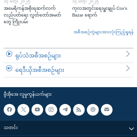
၁၄ မတ္၊ ၂၀၂၅
၁၄ မတ္၊ ၂၀၂၅
အမေရိကန်အစိုးရဆက်လက်
ကုလအတွင်းရေးမှူးချုပ် Cox's
လည်ပတ်ရေး လွှတ်တော်အမတ်
Bazar ရောက်
တွေ ကြိုးပမ်း
အစီအစဉ်တွဲများအားလုံးကြည့်ရှုရန်
ရုပ်သံအစီအစဉ်များ
ရေဒီယိုအစီအစဉ်များ
ဗွီအိုအေ လူမှုကွန်ယက်များ
သတင်း