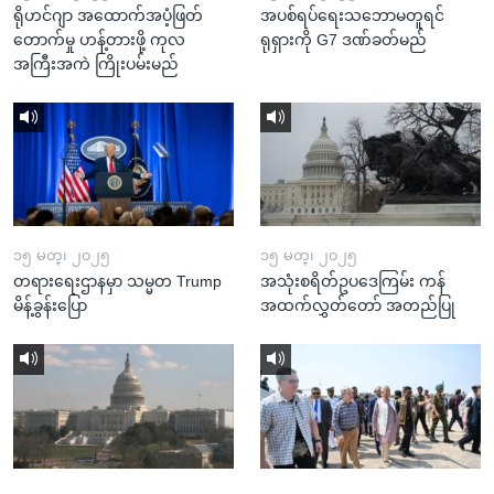
ရိုဟင်ဂျာ အထောက်အပံ့ဖြတ်
အပစ်ရပ်ရေးသဘောမတူရင်
တောက်မှု ဟန့်တားဖို့ ကုလ
ရုရှားကို G7 ဒဏ်ခတ်မည်
အကြီးအကဲ ကြိုးပမ်းမည်
၁၅ မတ္၊ ၂၀၂၅
၁၅ မတ္၊ ၂၀၂၅
တရားရေးဌာနမှာ သမ္မတ Trump
အသုံးစရိတ်ဥပဒေကြမ်း ကန်
မိန့်ခွန်းပြော
အထက်လွှတ်တော် အတည်ပြု