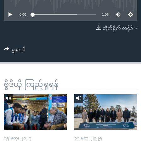
No media source currently available
အ
သုတပဒေသာ အင်္ဂလိပ်စာ
ညွန်း
Learning English
0:00
1:06
စာမျက်နှာ
သို့
ဗွီအိုအေ လူမှုကွန်ယက်များ
တိုက်ရိုက် လင့်ခ်
ကျော်
ကြည့်
မျှဝေပါ
ရန်
ဘာသာစကားများ
ရှာဖွေ
ရန်
နေရာ
ဗွီဒီယို ကြည့်ရှုရန်
သို့
ကျော်
ရန်
၁၅ မတ္၊ ၂၀၂၅
၁၅ မတ္၊ ၂၀၂၅