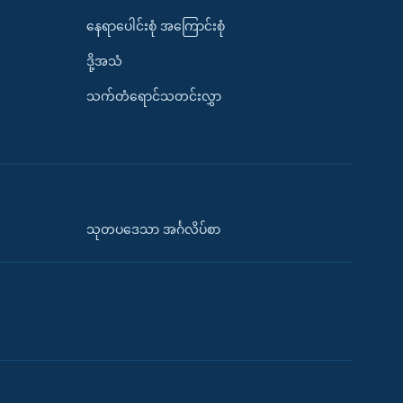
နေရာပေါင်းစုံ အကြောင်းစုံ
ဒို့အသံ
သက်တံရောင်သတင်းလွှာ
သုတပဒေသာ အင်္ဂလိပ်စာ