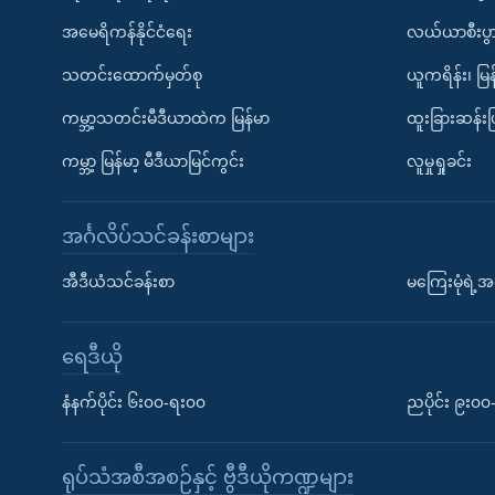
အမေရိကန်နိုင်ငံရေး
လယ်ယာစီးပွ
သတင်းထောက်မှတ်စု
ယူကရိန်း၊ မြန
ကမ္ဘာ့သတင်းမီဒီယာထဲက မြန်မာ
ထူးခြားဆန်း
ကမ္ဘာ့ မြန်မာ့ မီဒီယာမြင်ကွင်း
လူမှုရှုခင်း
အင်္ဂလိပ်သင်ခန်းစာများ
အီဒီယံသင်ခန်းစာ
မကြေးမုံရဲ့အင
ရေဒီယို
နံနက်ပိုင်း ၆း၀၀-ရး၀၀
ညပိုင်း ၉း၀
ရုပ်သံအစီအစဉ်နှင့် ဗွီဒီယိုကဏ္ဍများ