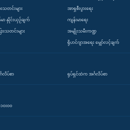
ားသတင်းများ
အာရှစီးပွားရေး
်မာ နှိုင်းယှဉ်ချက်
ကျန်းမာရေး
ပြားသတင်းများ
အမျိုးသမီးကဏ္ဍ
ရိုဟင်ဂျာအရေး မျှော်လင့်ချက်
်္ဂလိပ်စာ
ရုပ်ရှင်ထဲက အင်္ဂလိပ်စာ
၀-၁၀း၀၀