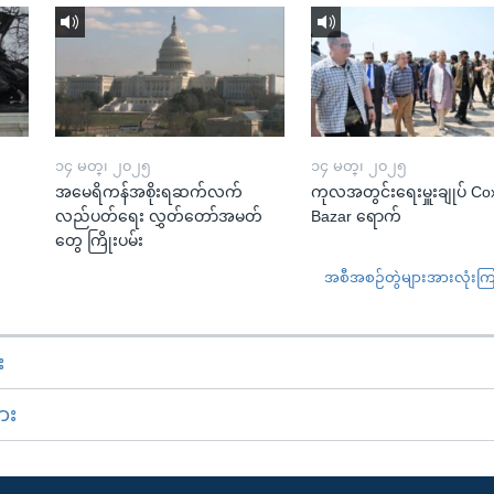
၁၄ မတ္၊ ၂၀၂၅
၁၄ မတ္၊ ၂၀၂၅
အမေရိကန်အစိုးရဆက်လက်
ကုလအတွင်းရေးမှူးချုပ် Co
လည်ပတ်ရေး လွှတ်တော်အမတ်
Bazar ရောက်
တွေ ကြိုးပမ်း
အစီအစဉ်တွဲများအားလုံးကြည့
း
ား