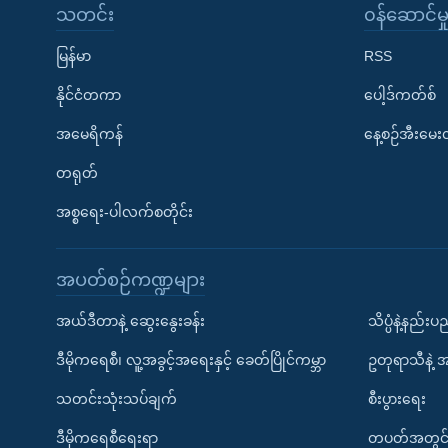
သတင်း
၀န်ဆောင်မှ
မြန်မာ
RSS
နိုင်ငံတကာ
ပေါ့ဒ်ကတ်စ်
အမေရိကန်
နေ့စဉ်အီးမေ
တရုတ်
အစ္စရေး-ပါလက်စတိုင်း
အပတ်စဉ်ကဏ္ဍများ
အယ်ဒီတာနဲ့ ဆွေးနွေးခန်း
သိပ္ပံနဲ့နည်း
ဒီမိုကရေစီ၊ လူ့အခွင့်အရေးနှင့် ခေတ်ပြိုင်ကမ္ဘာ
ဥတုရာသီနဲ့ 
သတင်းသုံးသပ်ချက်
စီးပွားရေး
ဒီမိုကရေစီရေးရာ
တပတ်အတွင်