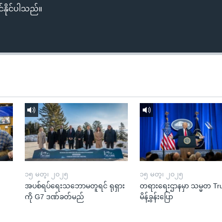
်နိုင်ပါသည်။
၁၅ မတ္၊ ၂၀၂၅
၁၅ မတ္၊ ၂၀၂၅
အပစ်ရပ်ရေးသဘောမတူရင် ရုရှား
တရားရေးဌာနမှာ သမ္မတ T
ကို G7 ဒဏ်ခတ်မည်
မိန့်ခွန်းပြော