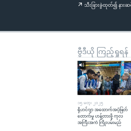
သုတပဒေသာ အင်္ဂလိပ်စာ
အ
သီးခြားခွဲထုတ်၍ နားဆင
ညွန်း
စာမျက်နှာ
သို့
ကျော်
ကြည့်
ရန်
ဗွီဒီယို ကြည့်ရှုရန်
ရှာဖွေ
ရန်
နေရာ
သို့
ကျော်
ရန်
၁၅ မတ္၊ ၂၀၂၅
ရိုဟင်ဂျာ အထောက်အပံ့ဖြတ်
တောက်မှု ဟန့်တားဖို့ ကုလ
အကြီးအကဲ ကြိုးပမ်းမည်