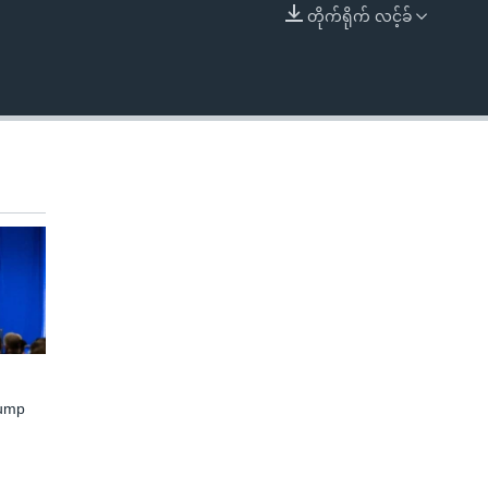
တိုက်ရိုက် လင့်ခ်
EMBED
rump