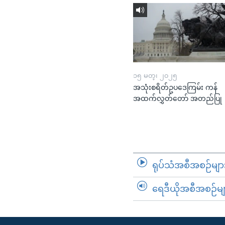
၁၅ မတ္၊ ၂၀၂၅
အသုံးစရိတ်ဥပဒေကြမ်း ကန်
အထက်လွှတ်တော် အတည်ပြု
ရုပ်သံအစီအစဉ်မျာ
ရေဒီယိုအစီအစဉ်မျ