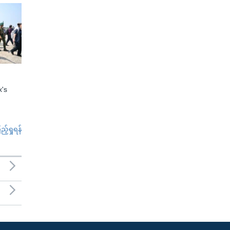
x's
်ရှုရန်