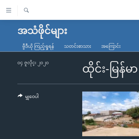
သုံး
ရ
ရှာဖွေ
လွယ်ကူ
မူလစာမျက်နှာ
အသံဖိုင်များ
ရ
စေ
မြန်မာ
လာ
ဗွီဒီယို ကြည့်ရှုရန်
သတင်းစာသား
အကြောင်း
သည့်
ဒ်
ကမ္ဘာ့သတင်းများ
Link
ဗွီဒီယို
နိုင်ငံတကာ
၀၄ ဇူလိုင္၊ ၂၀၂၀
ထိုင်း-မြန်
များ
သတင်းလွတ်လပ်ခွင့်
အမေရိကန်
ပင်မ
ရပ်ဝန်းတခု လမ်းတခု အလွန်
တရုတ်
အကြောင်းအရာ
အင်္ဂလိပ်စာလေ့လာမယ်
အစ္စရေး-ပါလက်စတိုင်း
မျှဝေပါ
သို့
အပတ်စဉ်ကဏ္ဍများ
အမေရိကန်သုံးအီဒီယံ
ကျော်
ကြည့်
ရေဒီယိုနှင့်ရုပ်သံ အချက်အလက်များ
မကြေးမုံရဲ့ အင်္ဂလိပ်စာ
ရေဒီယို
ရန်
ရေဒီယို/တီဗွီအစီအစဉ်
ရုပ်ရှင်ထဲက အင်္ဂလိပ်စာ
တီဗွီ
ပင်မ