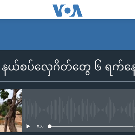
မာ နယ်စပ်လှေဂိတ်တွေ ၆ ရက်နေ့
No media source currently availa
0:00