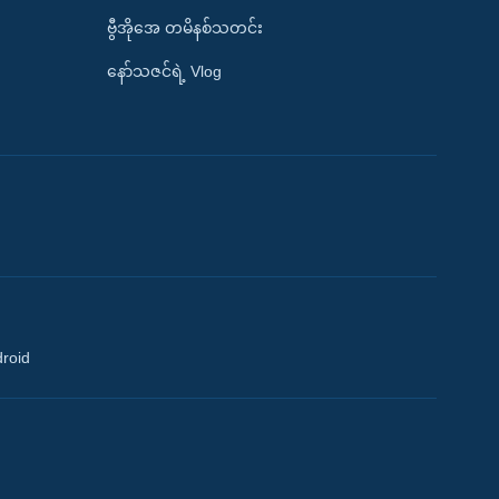
ဗွီအိုအေ တမိနစ်သတင်း
နော်သဇင်ရဲ့ Vlog
droid