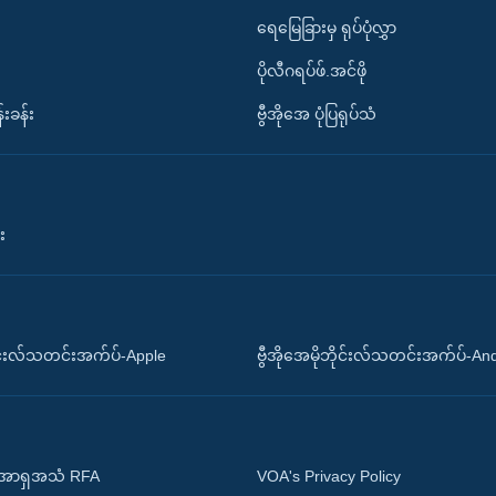
ရေမြေခြားမှ ရုပ်ပုံလွှာ
ပိုလီဂရပ်ဖ်.အင်ဖို
်းခန်း
ဗွီအိုအေ ပုံပြရုပ်သံ
း
ိုင်းလ်သတင်းအက်ပ်-Apple
ဗွီအိုအေမိုဘိုင်းလ်သတင်းအက်ပ်-An
 အာရှအသံ RFA
VOA's Privacy Policy