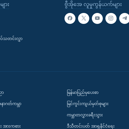
ုများ
ဗွီအိုအေ လူမှုကွန်ယက်များ
းလ်သတင်းလွှာ
ပညာ
မြန်မာပြည်မှပေးစာ
အနာဂတ်ကမ္ဘာ
မြင်ကွင်းကျယ်မှတ်စုများ
ကမ္ဘာတလွှားခရီးသွား
း အားကစား
ဒီသီတင်းပတ် အာရှနိုင်ငံရေး