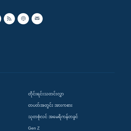
တိုင်းရင်းသတင်းလွှာ
တပတ်အတွင်း အားကစား
သုတစုံလင် အမေရိကန်တခွင်
Gen Z