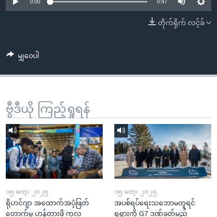
အ
0:00
0:47
သုတပဒေသာ အင်္ဂလိပ်စာ
ညွန်း
Learning English
တိုက်ရိုက် လင့်ခ်
စာမျက်နှာ
သို့
ဗွီအိုအေ လူမှုကွန်ယက်များ
ကျော်
မျှဝေပါ
ကြည့်
ရန်
ဘာသာစကားများ
ရှာဖွေ
ဗွီဒီယို ကြည့်ရှုရန်
ရန်
နေရာ
သို့
ကျော်
ရန်
၁၅ မတ္၊ ၂၀၂၅
၁၅ မတ္၊ ၂၀၂၅
ရိုဟင်ဂျာ အထောက်အပံ့ဖြတ်
အပစ်ရပ်ရေးသဘောမတူရင်
တောက်မှု ဟန့်တားဖို့ ကုလ
ရုရှားကို G7 ဒဏ်ခတ်မည်