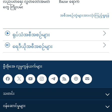
လည်ပတ်ရေး လွှတ်တော်အမတ်
Bazar ရောက်
တွေ ကြိုးပမ်း
အစီအစဉ်တွဲများအားလုံးကြည့်ရှုရန်
ရုပ်သံအစီအစဉ်များ
ရေဒီယိုအစီအစဉ်များ
ဗွီအိုအေ လူမှုကွန်ယက်များ
သတင်း
၀န်ဆောင်မှုများ