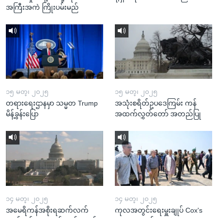
အကြီးအကဲ ကြိုးပမ်းမည်
၁၅ မတ္၊ ၂၀၂၅
၁၅ မတ္၊ ၂၀၂၅
တရားရေးဌာနမှာ သမ္မတ Trump
အသုံးစရိတ်ဥပဒေကြမ်း ကန်
မိန့်ခွန်းပြော
အထက်လွှတ်တော် အတည်ပြု
၁၄ မတ္၊ ၂၀၂၅
၁၄ မတ္၊ ၂၀၂၅
အမေရိကန်အစိုးရဆက်လက်
ကုလအတွင်းရေးမှူးချုပ် Cox's