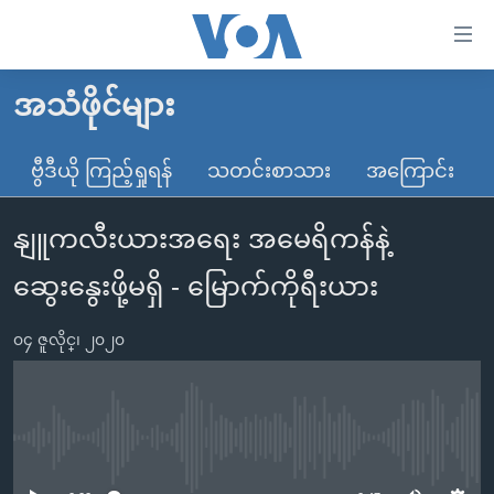
သုံး
ရ
လွယ်ကူ
အသံဖိုင်များ
မူလစာမျက်နှာ
စေ
မြန်မာ
ဗွီဒီယို ကြည့်ရှုရန်
သတင်းစာသား
အကြောင်း
သည့်
ကမ္ဘာ့သတင်းများ
Link
နျူကလီးယားအရေး အမေရိကန်နဲ့
ဗွီဒီယို
နိုင်ငံတကာ
များ
သတင်းလွတ်လပ်ခွင့်
အမေရိကန်
ဆွေးနွေးဖို့မရှိ - မြောက်ကိုရီးယား
ပင်မ
ရပ်ဝန်းတခု လမ်းတခု အလွန်
တရုတ်
အကြောင်းအရာ
၀၄ ဇူလိုင္၊ ၂၀၂၀
သို့
အင်္ဂလိပ်စာလေ့လာမယ်
အစ္စရေး-ပါလက်စတိုင်း
ကျော်
အပတ်စဉ်ကဏ္ဍများ
အမေရိကန်သုံးအီဒီယံ
ကြည့်
ရေဒီယိုနှင့်ရုပ်သံ အချက်အလက်များ
မကြေးမုံရဲ့ အင်္ဂလိပ်စာ
ရေဒီယို
ရန်
No media source currently available
ပင်မ
ရေဒီယို/တီဗွီအစီအစဉ်
ရုပ်ရှင်ထဲက အင်္ဂလိပ်စာ
တီဗွီ