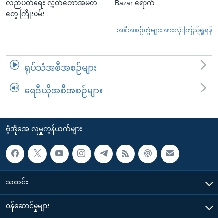
လည်ပတ်ရေး လွှတ်တော်အမတ်
Bazar ရောက်
တွေ ကြိုးပမ်း
အစီအစဉ်တွဲများအားလုံးကြည့်ရှုရန်
ရုပ်သံအစီအစဉ်များ
ရေဒီယိုအစီအစဉ်များ
ဗွီအိုအေ လူမှုကွန်ယက်များ
သတင်း
၀န်ဆောင်မှုများ