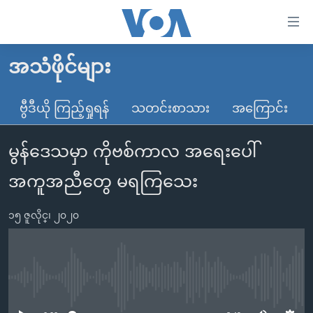
သုံး
ရ
လွယ်ကူ
အသံဖိုင်များ
မူလစာမျက်နှာ
စေ
မြန်မာ
ဗွီဒီယို ကြည့်ရှုရန်
သတင်းစာသား
အကြောင်း
သည့်
ကမ္ဘာ့သတင်းများ
Link
မွန်ဒေသမှာ ကိုဗစ်ကာလ အရေးပေါ်
ဗွီဒီယို
နိုင်ငံတကာ
များ
သတင်းလွတ်လပ်ခွင့်
အမေရိကန်
အကူအညီတွေ မရကြသေး
ပင်မ
ရပ်ဝန်းတခု လမ်းတခု အလွန်
တရုတ်
အကြောင်းအရာ
၁၅ ဇူလိုင္၊ ၂၀၂၀
သို့
အင်္ဂလိပ်စာလေ့လာမယ်
အစ္စရေး-ပါလက်စတိုင်း
ကျော်
အပတ်စဉ်ကဏ္ဍများ
အမေရိကန်သုံးအီဒီယံ
ကြည့်
ရေဒီယိုနှင့်ရုပ်သံ အချက်အလက်များ
မကြေးမုံရဲ့ အင်္ဂလိပ်စာ
ရေဒီယို
ရန်
No media source currently available
ပင်မ
ရေဒီယို/တီဗွီအစီအစဉ်
ရုပ်ရှင်ထဲက အင်္ဂလိပ်စာ
တီဗွီ