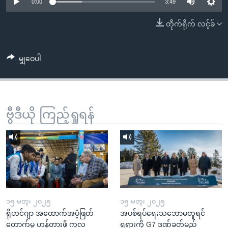
အ
0:00
3:49
သုတပဒေသာ အင်္ဂလိပ်စာ
ညွန်း
Learning English
တိုက်ရိုက် လင့်ခ်
စာမျက်နှာ
သို့
ဗွီအိုအေ လူမှုကွန်ယက်များ
ကျော်
မျှဝေပါ
ကြည့်
ရန်
ဘာသာစကားများ
ရှာဖွေ
ဗွီဒီယို ကြည့်ရှုရန်
ရန်
နေရာ
သို့
ကျော်
ရန်
၁၅ မတ္၊ ၂၀၂၅
၁၅ မတ္၊ ၂၀၂၅
ရိုဟင်ဂျာ အထောက်အပံ့ဖြတ်
အပစ်ရပ်ရေးသဘောမတူရင်
တောက်မှု ဟန့်တားဖို့ ကုလ
ရုရှားကို G7 ဒဏ်ခတ်မည်