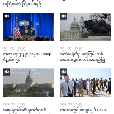
အကြီးအကဲ ကြိုးပမ်းမည်
၁၅ မတ္၊ ၂၀၂၅
၁၅ မတ္၊ ၂၀၂၅
တရားရေးဌာနမှာ သမ္မတ Trump
အသုံးစရိတ်ဥပဒေကြမ်း ကန်
မိန့်ခွန်းပြော
အထက်လွှတ်တော် အတည်ပြု
၁၄ မတ္၊ ၂၀၂၅
၁၄ မတ္၊ ၂၀၂၅
အမေရိကန်အစိုးရဆက်လက်
ကုလအတွင်းရေးမှူးချုပ် Cox's