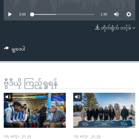
No media source currently available
အ
သုတပဒေသာ အင်္ဂလိပ်စာ
ညွန်း
Learning English
0:00
1:40
စာမျက်နှာ
သို့
ဗွီအိုအေ လူမှုကွန်ယက်များ
တိုက်ရိုက် လင့်ခ်
ကျော်
ကြည့်
မျှဝေပါ
ရန်
ဘာသာစကားများ
ရှာဖွေ
ရန်
နေရာ
ဗွီဒီယို ကြည့်ရှုရန်
သို့
ကျော်
ရန်
၁၅ မတ္၊ ၂၀၂၅
၁၅ မတ္၊ ၂၀၂၅