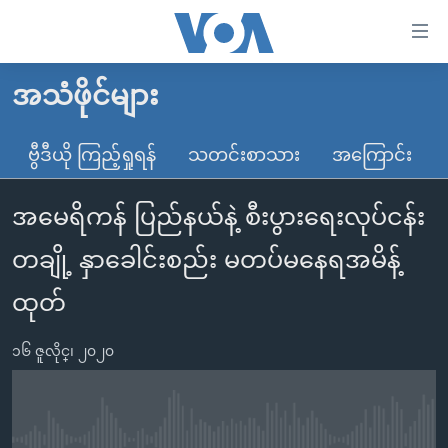
သုံး
ရ
လွယ်ကူ
အသံဖိုင်များ
မူလစာမျက်နှာ
စေ
မြန်မာ
ဗွီဒီယို ကြည့်ရှုရန်
သတင်းစာသား
အကြောင်း
သည့်
ကမ္ဘာ့သတင်းများ
Link
အမေရိကန် ပြည်နယ်နဲ့ စီးပွားရေးလုပ်ငန်း
ဗွီဒီယို
နိုင်ငံတကာ
များ
သတင်းလွတ်လပ်ခွင့်
အမေရိကန်
တချို့ နှာခေါင်းစည်း မတပ်မနေရအမိန့်
ပင်မ
ရပ်ဝန်းတခု လမ်းတခု အလွန်
တရုတ်
အကြောင်းအရာ
ထုတ်
သို့
အင်္ဂလိပ်စာလေ့လာမယ်
အစ္စရေး-ပါလက်စတိုင်း
ကျော်
၁၆ ဇူလိုင္၊ ၂၀၂၀
အပတ်စဉ်ကဏ္ဍများ
အမေရိကန်သုံးအီဒီယံ
ကြည့်
ရေဒီယိုနှင့်ရုပ်သံ အချက်အလက်များ
မကြေးမုံရဲ့ အင်္ဂလိပ်စာ
ရေဒီယို
ရန်
ပင်မ
ရေဒီယို/တီဗွီအစီအစဉ်
ရုပ်ရှင်ထဲက အင်္ဂလိပ်စာ
တီဗွီ