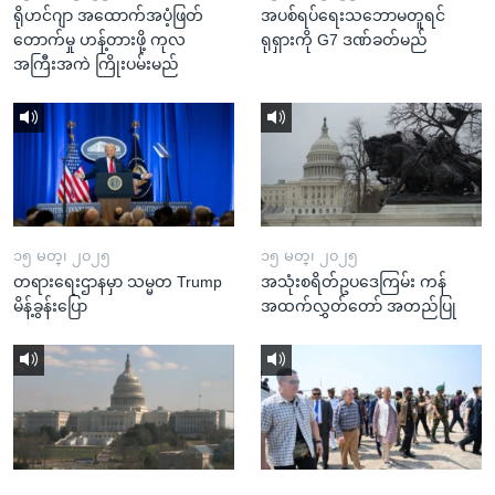
ရိုဟင်ဂျာ အထောက်အပံ့ဖြတ်
အပစ်ရပ်ရေးသဘောမတူရင်
တောက်မှု ဟန့်တားဖို့ ကုလ
ရုရှားကို G7 ဒဏ်ခတ်မည်
အကြီးအကဲ ကြိုးပမ်းမည်
၁၅ မတ္၊ ၂၀၂၅
၁၅ မတ္၊ ၂၀၂၅
တရားရေးဌာနမှာ သမ္မတ Trump
အသုံးစရိတ်ဥပဒေကြမ်း ကန်
မိန့်ခွန်းပြော
အထက်လွှတ်တော် အတည်ပြု