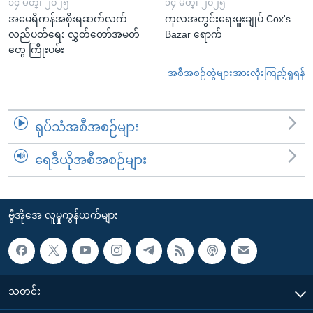
၁၄ မတ္၊ ၂၀၂၅
၁၄ မတ္၊ ၂၀၂၅
အမေရိကန်အစိုးရဆက်လက်
ကုလအတွင်းရေးမှူးချုပ် Cox's
လည်ပတ်ရေး လွှတ်တော်အမတ်
Bazar ရောက်
တွေ ကြိုးပမ်း
အစီအစဉ်တွဲများအားလုံးကြည့်ရှုရန်
ရုပ်သံအစီအစဉ်များ
ရေဒီယိုအစီအစဉ်များ
ဗွီအိုအေ လူမှုကွန်ယက်များ
သတင်း