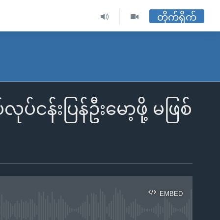
တိုက်ရိုက်
ငန်းပြန်ဦးမော့ဖို့ မဖြစ်
EMBED
ble