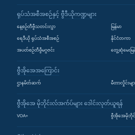
ရုပ်သံအစီအစဉ်နှင့် ဗွီဒီယိုကဏ္ဍများ
နေ့စဉ်တီဗွီသတင်းလွှာ
မြန်မာ
ရေဒီယို ရုပ်သံအစီအစဉ်
နိုင်ငံတကာ
အပတ်စဉ်တီဗွီမဂ္ဂဇင်း
တွေ့ဆုံမေးမြန
ဗွီအိုအေအကြောင်း
ဌာနမိတ်ဆက်
မီတာလှိုင်းမျာ
ဗွီအိုအေ မိုဘိုင်းလ်အက်ပ်များ ဒေါင်းလုတ်ယူရန်
Learning English
VOA+
ဗွီအိုအေမိုဘ
ဗွီအိုအေ လူမှုကွန်ယက်များ