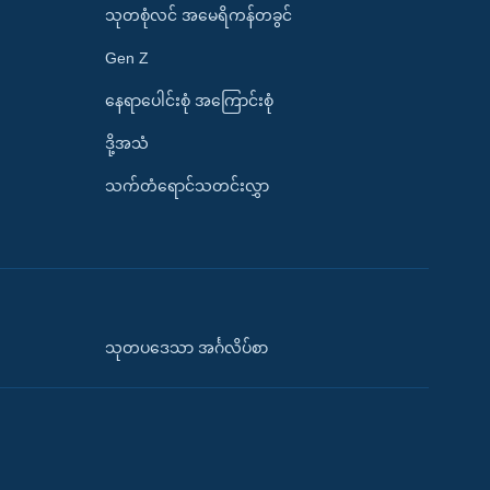
သုတစုံလင် အမေရိကန်တခွင်
Gen Z
နေရာပေါင်းစုံ အကြောင်းစုံ
ဒို့အသံ
သက်တံရောင်သတင်းလွှာ
သုတပဒေသာ အင်္ဂလိပ်စာ