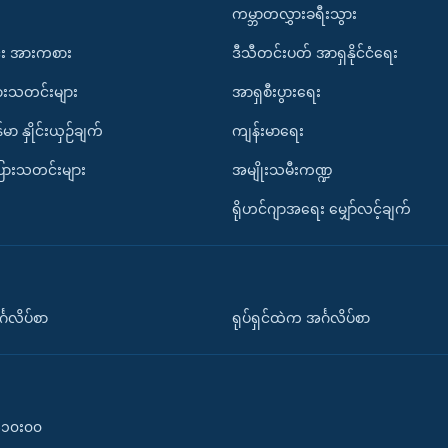
ကမ္ဘာတလွှားခရီးသွား
း အားကစား
ဒီသီတင်းပတ် အာရှနိုင်ငံရေး
ားသတင်းများ
အာရှစီးပွားရေး
်မာ နှိုင်းယှဉ်ချက်
ကျန်းမာရေး
ပြားသတင်းများ
အမျိုးသမီးကဏ္ဍ
ရိုဟင်ဂျာအရေး မျှော်လင့်ချက်
်္ဂလိပ်စာ
ရုပ်ရှင်ထဲက အင်္ဂလိပ်စာ
၀-၁၀း၀၀