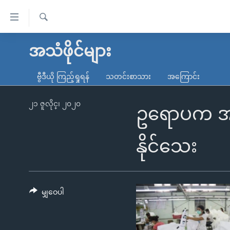
သုံး
ရ
ရှာဖွေ
လွယ်ကူ
မူလစာမျက်နှာ
အသံဖိုင်များ
ရ
စေ
မြန်မာ
လာ
ဗွီဒီယို ကြည့်ရှုရန်
သတင်းစာသား
အကြောင်း
သည့်
ဒ်
ကမ္ဘာ့သတင်းများ
Link
ဗွီဒီယို
နိုင်ငံတကာ
၂၁ ဇူလိုင္၊ ၂၀၂၀
ဥရောပက အမှာ
များ
သတင်းလွတ်လပ်ခွင့်
အမေရိကန်
ပင်မ
ရပ်ဝန်းတခု လမ်းတခု အလွန်
တရုတ်
နိုင်သေး
အကြောင်းအရာ
အင်္ဂလိပ်စာလေ့လာမယ်
အစ္စရေး-ပါလက်စတိုင်း
သို့
အပတ်စဉ်ကဏ္ဍများ
အမေရိကန်သုံးအီဒီယံ
ကျော်
ကြည့်
မျှဝေပါ
ရေဒီယိုနှင့်ရုပ်သံ အချက်အလက်များ
မကြေးမုံရဲ့ အင်္ဂလိပ်စာ
ရေဒီယို
ရန်
ရေဒီယို/တီဗွီအစီအစဉ်
ရုပ်ရှင်ထဲက အင်္ဂလိပ်စာ
တီဗွီ
ပင်မ