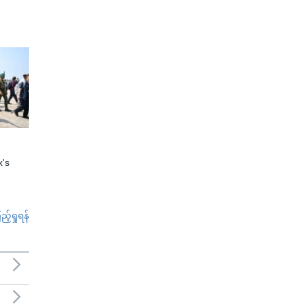
x's
်ရှုရန်