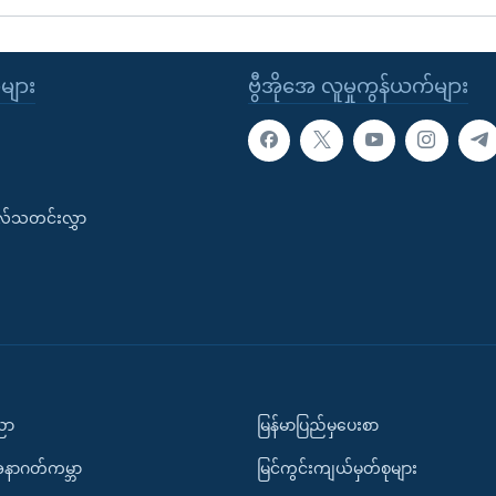
ုများ
ဗွီအိုအေ လူမှုကွန်ယက်များ
းလ်သတင်းလွှာ
ပညာ
မြန်မာပြည်မှပေးစာ
အနာဂတ်ကမ္ဘာ
မြင်ကွင်းကျယ်မှတ်စုများ