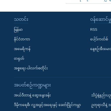
သတင်း
၀န်ဆောင်မှ
မြန်မာ
RSS
နိုင်ငံတကာ
ပေါ့ဒ်ကတ်စ်
အမေရိကန်
နေ့စဉ်အီးမေ
တရုတ်
အစ္စရေး-ပါလက်စတိုင်း
အပတ်စဉ်ကဏ္ဍများ
အယ်ဒီတာနဲ့ ဆွေးနွေးခန်း
သိပ္ပံနဲ့နည်း
ဒီမိုကရေစီ၊ လူ့အခွင့်အရေးနှင့် ခေတ်ပြိုင်ကမ္ဘာ
ဥတုရာသီနဲ့ 