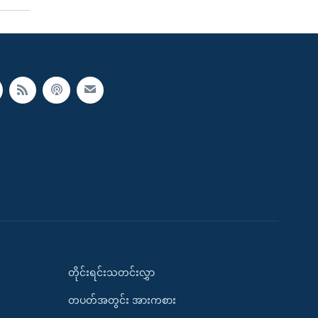
တိုင်းရင်းသတင်းလွှာ
တပတ်အတွင်း အားကစား