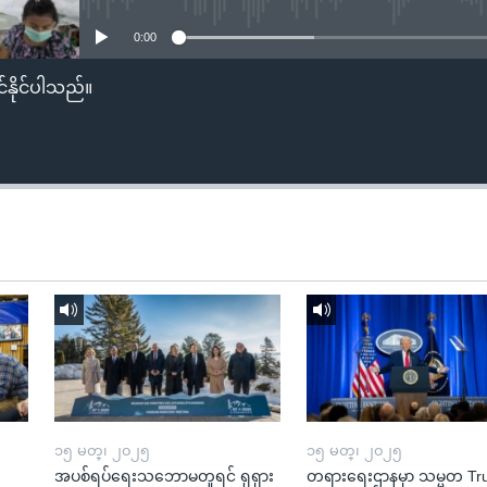
0:00
်နိုင်ပါသည်။
၁၅ မတ္၊ ၂၀၂၅
၁၅ မတ္၊ ၂၀၂၅
အပစ်ရပ်ရေးသဘောမတူရင် ရုရှား
တရားရေးဌာနမှာ သမ္မတ T