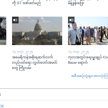
ကို G7 ဒဏ်ခတ်မည်
မိန့်ခွန်းပြော
၁၄ မတ္၊ ၂၀၂၅
၁၄ မတ္၊ ၂၀၂၅
အမေရိကန်အစိုးရဆက်လက်
ကုလအတွင်းရေးမှူးချုပ် Co
လည်ပတ်ရေး လွှတ်တော်အမတ်
Bazar ရောက်
တွေ ကြိုးပမ်း
အစီအစဉ်တွဲများအားလုံးကြည့
း
ား