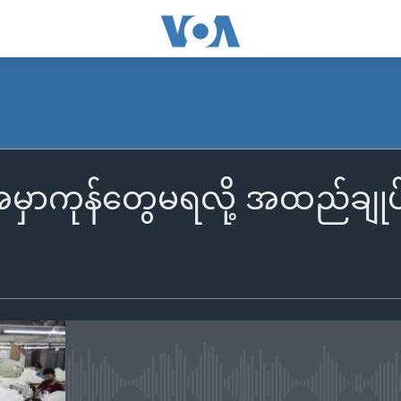
ကုန်တွေမရလို့ အထည်ချုပ်လုပ်
No media source currently availa