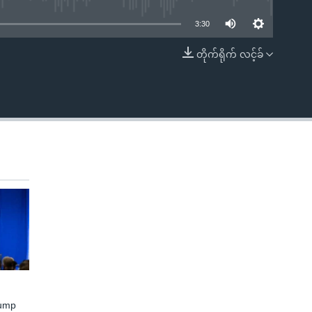
3:30
တိုက်ရိုက် လင့်ခ်
EMBED
rump