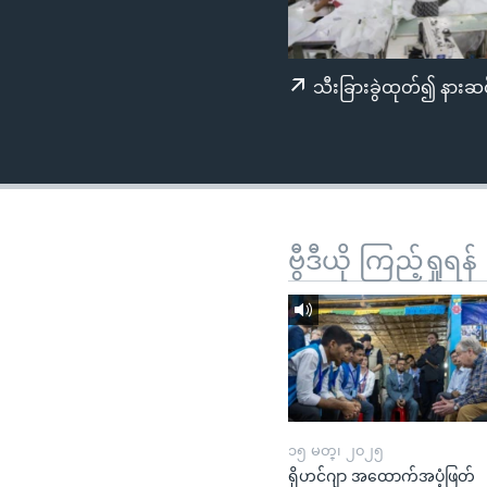
သုတပဒေသာ အင်္ဂလိပ်စာ
အ
ညွန်း
စာမျက်နှာ
သီးခြားခွဲထုတ်၍ နားဆင
သို့
ကျော်
ကြည့်
ရန်
ရှာဖွေ
ရန်
ဗွီဒီယို ကြည့်ရှုရန်
နေရာ
သို့
ကျော်
ရန်
၁၅ မတ္၊ ၂၀၂၅
ရိုဟင်ဂျာ အထောက်အပံ့ဖြတ်