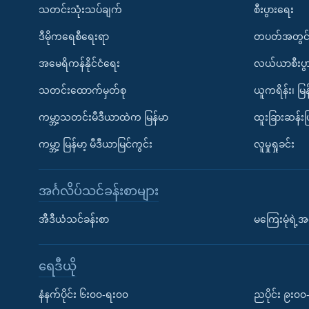
သတင်းသုံးသပ်ချက်
စီးပွားရေး
ဒီမိုကရေစီရေးရာ
တပတ်အတွင်
အမေရိကန်နိုင်ငံရေး
လယ်ယာစီးပွ
သတင်းထောက်မှတ်စု
ယူကရိန်း၊ မြန
ကမ္ဘာ့သတင်းမီဒီယာထဲက မြန်မာ
ထူးခြားဆန်း
ကမ္ဘာ့ မြန်မာ့ မီဒီယာမြင်ကွင်း
လူမှုရှုခင်း
အင်္ဂလိပ်သင်ခန်းစာများ
အီဒီယံသင်ခန်းစာ
မကြေးမုံရဲ့အင
ရေဒီယို
နံနက်ပိုင်း ၆း၀၀-ရး၀၀
ညပိုင်း ၉း၀