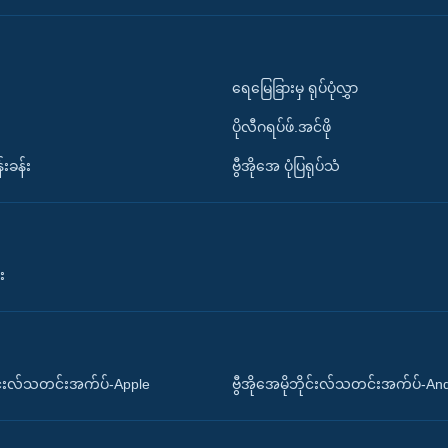
ရေမြေခြားမှ ရုပ်ပုံလွှာ
ပိုလီဂရပ်ဖ်.အင်ဖို
်းခန်း
ဗွီအိုအေ ပုံပြရုပ်သံ
း
ိုင်းလ်သတင်းအက်ပ်-Apple
ဗွီအိုအေမိုဘိုင်းလ်သတင်းအက်ပ်-An