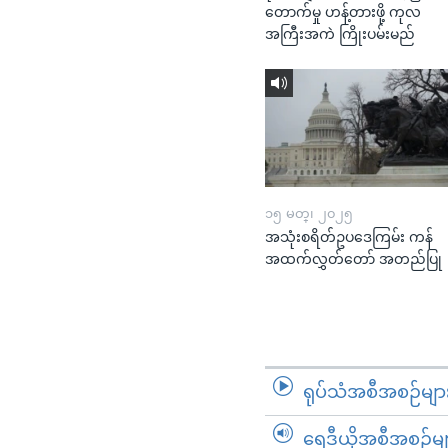
တောက်မှု ဟန့်တားဖို့ ကုလ
အကြီးအကဲ ကြိုးပမ်းမည်
၁၅ မတ္၊ ၂၀၂၅
အသုံးစရိတ်ဥပဒေကြမ်း ကန်
အထက်လွှတ်တော် အတည်ပြု
ရုပ်သံအစီအစဉ်မျာ
ရေဒီယိုအစီအစဉ်မျ