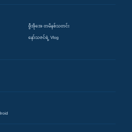
ဗွီအိုအေ တမိနစ်သတင်း
နော်သဇင်ရဲ့ Vlog
droid