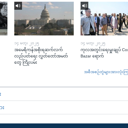
၁၄ မတ္၊ ၂၀၂၅
၁၄ မတ္၊ ၂၀၂၅
အမေရိကန်အစိုးရဆက်လက်
ကုလအတွင်းရေးမှူးချုပ် Co
လည်ပတ်ရေး လွှတ်တော်အမတ်
Bazar ရောက်
တွေ ကြိုးပမ်း
အစီအစဉ်တွဲများအားလုံးကြည့
း
ား