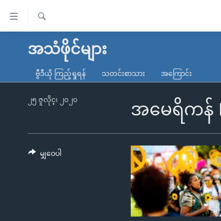
သုံး
ရ
ရှာဖွေ
လွယ်ကူ
မူလစာမျက်နှာ
အသံဖိုင်များ
ရ
စေ
မြန်မာ
လာ
ဗွီဒီယို ကြည့်ရှုရန်
သတင်းစာသား
အကြောင်း
သည့်
ဒ်
ကမ္ဘာ့သတင်းများ
Link
ဗွီဒီယို
နိုင်ငံတကာ
၂၅ ဇူလိုင္၊ ၂၀၂၀
အမေရိကန် Po
များ
သတင်းလွတ်လပ်ခွင့်
အမေရိကန်
ပင်မ
ရပ်ဝန်းတခု လမ်းတခု အလွန်
တရုတ်
အကြောင်းအရာ
အင်္ဂလိပ်စာလေ့လာမယ်
အစ္စရေး-ပါလက်စတိုင်း
မျှဝေပါ
သို့
အပတ်စဉ်ကဏ္ဍများ
အမေရိကန်သုံးအီဒီယံ
ကျော်
ကြည့်
ရေဒီယိုနှင့်ရုပ်သံ အချက်အလက်များ
မကြေးမုံရဲ့ အင်္ဂလိပ်စာ
ရေဒီယို
ရန်
ရေဒီယို/တီဗွီအစီအစဉ်
ရုပ်ရှင်ထဲက အင်္ဂလိပ်စာ
တီဗွီ
ပင်မ