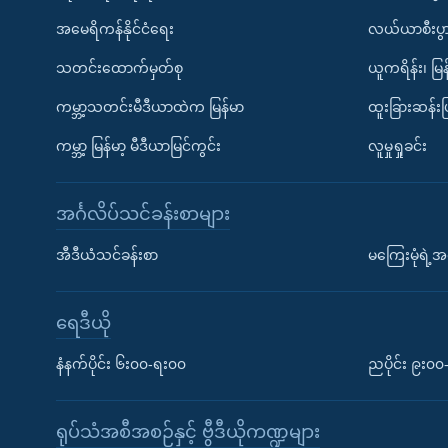
အမေရိကန်နိုင်ငံရေး
လယ်ယာစီးပွ
သတင်းထောက်မှတ်စု
ယူကရိန်း၊ မြန
ကမ္ဘာ့သတင်းမီဒီယာထဲက မြန်မာ
ထူးခြားဆန်း
ကမ္ဘာ့ မြန်မာ့ မီဒီယာမြင်ကွင်း
လူမှုရှုခင်း
အင်္ဂလိပ်သင်ခန်းစာများ
အီဒီယံသင်ခန်းစာ
မကြေးမုံရဲ့အင
ရေဒီယို
နံနက်ပိုင်း ၆း၀၀-ရး၀၀
ညပိုင်း ၉း၀
ရုပ်သံအစီအစဉ်နှင့် ဗွီဒီယိုကဏ္ဍများ