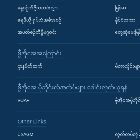
နေ့စဉ်တီဗွီသတင်းလွှာ
မြန်မာ
ရေဒီယို ရုပ်သံအစီအစဉ်
နိုင်ငံတကာ
အပတ်စဉ်တီဗွီမဂ္ဂဇင်း
တွေ့ဆုံမေးမြန
ဗွီအိုအေအကြောင်း
ဌာနမိတ်ဆက်
မီတာလှိုင်းမျာ
ဗွီအိုအေ မိုဘိုင်းလ်အက်ပ်များ ဒေါင်းလုတ်ယူရန်
Learning English
VOA+
ဗွီအိုအေမိုဘ
ဗွီအိုအေ လူမှုကွန်ယက်များ
Other Links
USAGM
လွတ်လပ်တဲ့