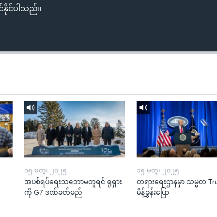
်နိုင်ပါသည်။
၁၅ မတ္၊ ၂၀၂၅
၁၅ မတ္၊ ၂၀၂၅
အပစ်ရပ်ရေးသဘောမတူရင် ရုရှား
တရားရေးဌာနမှာ သမ္မတ T
ကို G7 ဒဏ်ခတ်မည်
မိန့်ခွန်းပြော