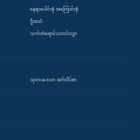
နေရာပေါင်းစုံ အကြောင်းစုံ
ဒို့အသံ
သက်တံရောင်သတင်းလွှာ
သုတပဒေသာ အင်္ဂလိပ်စာ