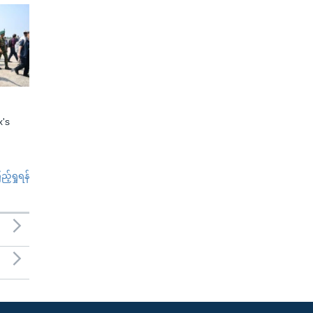
x's
်ရှုရန်