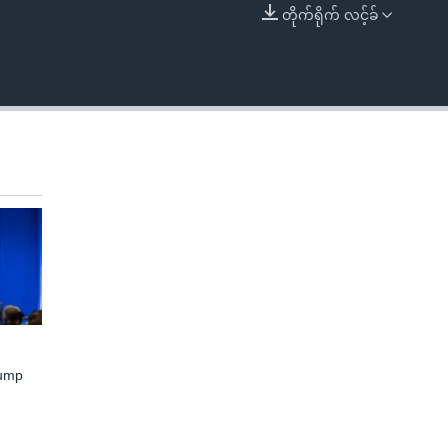
တိုက်ရိုက် လင့်ခ်
EMBED
rump