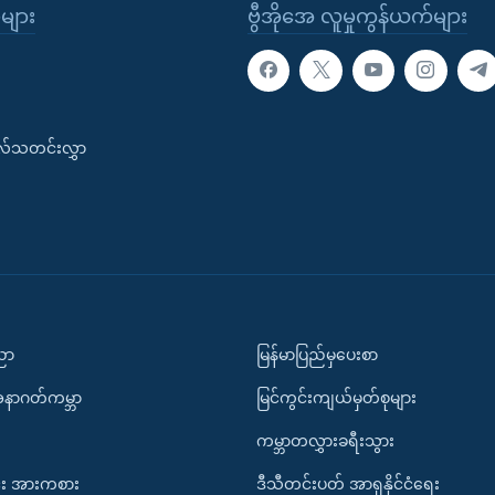
ုများ
ဗွီအိုအေ လူမှုကွန်ယက်များ
းလ်သတင်းလွှာ
ပညာ
မြန်မာပြည်မှပေးစာ
အနာဂတ်ကမ္ဘာ
မြင်ကွင်းကျယ်မှတ်စုများ
ကမ္ဘာတလွှားခရီးသွား
း အားကစား
ဒီသီတင်းပတ် အာရှနိုင်ငံရေး