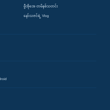
ဗွီအိုအေ တမိနစ်သတင်း
နော်သဇင်ရဲ့ Vlog
droid