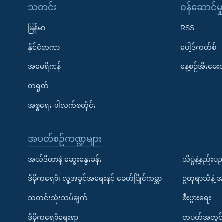
သတင်း
၀န်ဆောင်မှ
မြန်မာ
RSS
နိုင်ငံတကာ
ပေါ့ဒ်ကတ်စ်
အမေရိကန်
နေ့စဉ်အီးမေ
တရုတ်
အစ္စရေး-ပါလက်စတိုင်း
အပတ်စဉ်ကဏ္ဍများ
အယ်ဒီတာနဲ့ ဆွေးနွေးခန်း
သိပ္ပံနဲ့နည်း
ဒီမိုကရေစီ၊ လူ့အခွင့်အရေးနှင့် ခေတ်ပြိုင်ကမ္ဘာ
ဥတုရာသီနဲ့ 
သတင်းသုံးသပ်ချက်
စီးပွားရေး
ဒီမိုကရေစီရေးရာ
တပတ်အတွင်