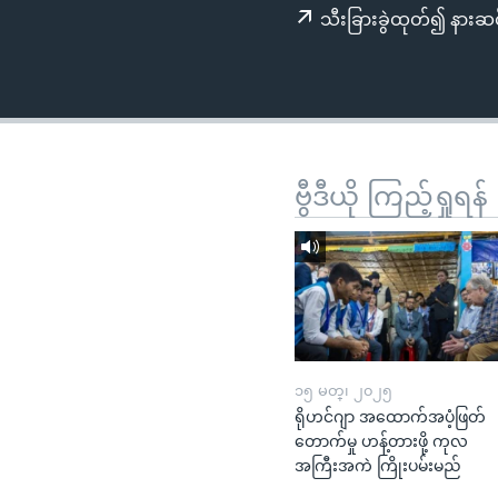
သုတပဒေသာ အင်္ဂလိပ်စာ
အ
သီးခြားခွဲထုတ်၍ နားဆင
ညွန်း
စာမျက်နှာ
သို့
ကျော်
ကြည့်
ရန်
ဗွီဒီယို ကြည့်ရှုရန်
ရှာဖွေ
ရန်
နေရာ
သို့
ကျော်
ရန်
၁၅ မတ္၊ ၂၀၂၅
ရိုဟင်ဂျာ အထောက်အပံ့ဖြတ်
တောက်မှု ဟန့်တားဖို့ ကုလ
အကြီးအကဲ ကြိုးပမ်းမည်