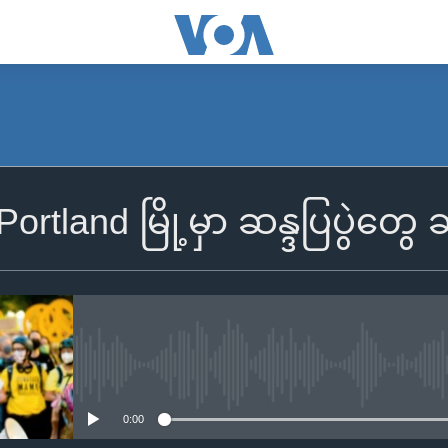
rtland မြို့မှာ ဆန္ဒပြပွဲတွေ
No media source currently availa
0:00