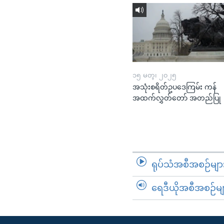
၁၅ မတ္၊ ၂၀၂၅
အသုံးစရိတ်ဥပဒေကြမ်း ကန်
အထက်လွှတ်တော် အတည်ပြု
ရုပ်သံအစီအစဉ်မျာ
ရေဒီယိုအစီအစဉ်မျ