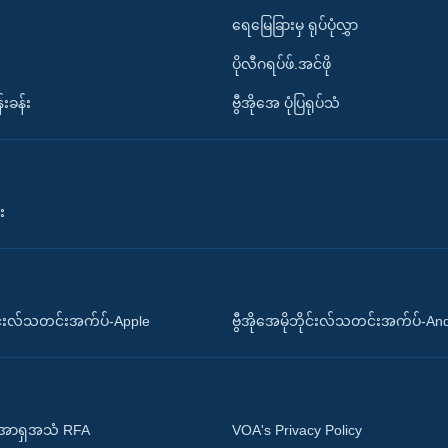
ရေမြေခြားမှ ရုပ်ပုံလွှာ
ပိုလီဂရပ်ဖ်.အင်ဖို
်းခန်း
ဗွီအိုအေ ပုံပြရုပ်သံ
း
ိုင်းလ်သတင်းအက်ပ်-Apple
ဗွီအိုအေမိုဘိုင်းလ်သတင်းအက်ပ်-An
 အာရှအသံ RFA
VOA's Privacy Policy