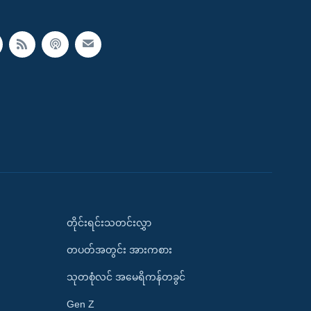
တိုင်းရင်းသတင်းလွှာ
တပတ်အတွင်း အားကစား
သုတစုံလင် အမေရိကန်တခွင်
Gen Z