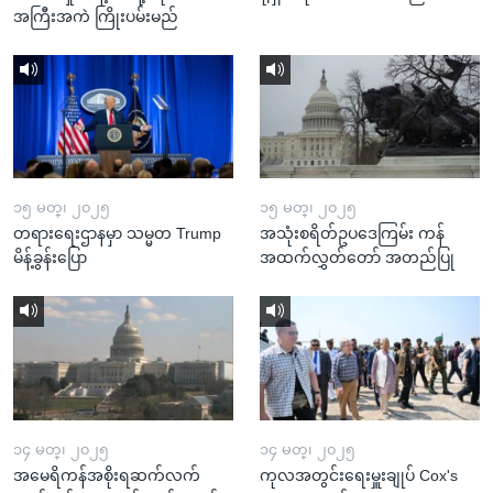
အကြီးအကဲ ကြိုးပမ်းမည်
၁၅ မတ္၊ ၂၀၂၅
၁၅ မတ္၊ ၂၀၂၅
တရားရေးဌာနမှာ သမ္မတ Trump
အသုံးစရိတ်ဥပဒေကြမ်း ကန်
မိန့်ခွန်းပြော
အထက်လွှတ်တော် အတည်ပြု
၁၄ မတ္၊ ၂၀၂၅
၁၄ မတ္၊ ၂၀၂၅
အမေရိကန်အစိုးရဆက်လက်
ကုလအတွင်းရေးမှူးချုပ် Cox's