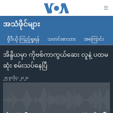
သုံး
ရ
လွယ်ကူ
အသံဖိုင်များ
မူလစာမျက်နှာ
စေ
မြန်မာ
ဗွီဒီယို ကြည့်ရှုရန်
သတင်းစာသား
အကြောင်း
သည့်
ကမ္ဘာ့သတင်းများ
Link
အိန္ဒိယမှာ ကိုဗစ်ကာကွယ်ဆေး လူနဲ့ ပထမ
ဗွီဒီယို
နိုင်ငံတကာ
များ
သတင်းလွတ်လပ်ခွင့်
အမေရိကန်
ဆုံး စမ်းသပ်နေပြီ
ပင်မ
ရပ်ဝန်းတခု လမ်းတခု အလွန်
တရုတ်
အကြောင်းအရာ
၂၅ ဇူလိုင္၊ ၂၀၂၀
သို့
အင်္ဂလိပ်စာလေ့လာမယ်
အစ္စရေး-ပါလက်စတိုင်း
ကျော်
အပတ်စဉ်ကဏ္ဍများ
အမေရိကန်သုံးအီဒီယံ
ကြည့်
ရေဒီယိုနှင့်ရုပ်သံ အချက်အလက်များ
မကြေးမုံရဲ့ အင်္ဂလိပ်စာ
ရေဒီယို
ရန်
No media source currently available
ပင်မ
ရေဒီယို/တီဗွီအစီအစဉ်
ရုပ်ရှင်ထဲက အင်္ဂလိပ်စာ
တီဗွီ