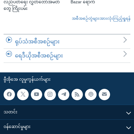
လည်ပတ်ရေး လွှတ်တော်အမတ်
Bazar ရောက်
တွေ ကြိုးပမ်း
အစီအစဉ်တွဲများအားလုံးကြည့်ရှုရန်
ရုပ်သံအစီအစဉ်များ
ရေဒီယိုအစီအစဉ်များ
ဗွီအိုအေ လူမှုကွန်ယက်များ
သတင်း
၀န်ဆောင်မှုများ