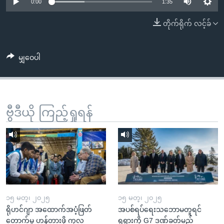
အ
0:00
1:35
သုတပဒေသာ အင်္ဂလိပ်စာ
ညွန်း
Learning English
တိုက်ရိုက် လင့်ခ်
စာမျက်နှာ
သို့
ဗွီအိုအေ လူမှုကွန်ယက်များ
ကျော်
မျှဝေပါ
ကြည့်
ရန်
ဘာသာစကားများ
ရှာဖွေ
ဗွီဒီယို ကြည့်ရှုရန်
ရန်
နေရာ
သို့
ကျော်
ရန်
၁၅ မတ္၊ ၂၀၂၅
၁၅ မတ္၊ ၂၀၂၅
ရိုဟင်ဂျာ အထောက်အပံ့ဖြတ်
အပစ်ရပ်ရေးသဘောမတူရင်
တောက်မှု ဟန့်တားဖို့ ကုလ
ရုရှားကို G7 ဒဏ်ခတ်မည်