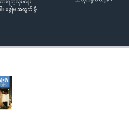
်ထားရတဲ့လုပ်ငန်း
EMBED
 မဇ္ဈိမ အတွက် ဗွီ