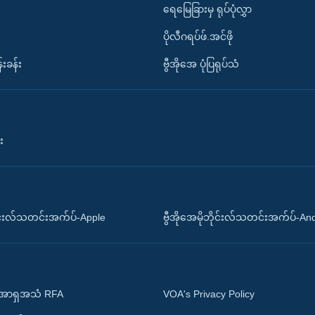
ရေမြေခြားမှ ရုပ်ပုံလွှာ
ပိုလီဂရပ်ဖ်.အင်ဖို
်းခန်း
ဗွီအိုအေ ပုံပြရုပ်သံ
း
ိုင်းလ်သတင်းအက်ပ်-Apple
ဗွီအိုအေမိုဘိုင်းလ်သတင်းအက်ပ်-An
 အာရှအသံ RFA
VOA's Privacy Policy