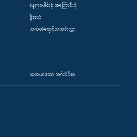
နေရာပေါင်းစုံ အကြောင်းစုံ
ဒို့အသံ
သက်တံရောင်သတင်းလွှာ
သုတပဒေသာ အင်္ဂလိပ်စာ