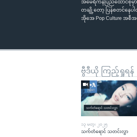
အမေရိကန်ပြည်ထောင်စုမှာ ကိ
တချို့တော့ ပြန်စတင်နေပါတ
အိုအေ Pop Culture အစီ
ဗွီဒီယို ကြည့်ရှုရန်
၁၃ မတ္၊ ၂၀၂၅
သက်တံရောင် သတင်းလွှာ