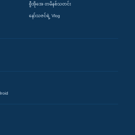
ဗွီအိုအေ တမိနစ်သတင်း
နော်သဇင်ရဲ့ Vlog
droid