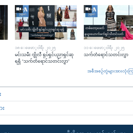
၁၈ ေဖေဖာ္၀ါရီ၊ ၂၀၂၅
၁၁ ေဖေဖာ္၀ါရီ၊ ၂၀၂၅
မင်းသမီး ဂျိုလီ ရုပ်ရှင်ပညာရှင်ဆု
သက်တံရောင်သတင်းလွှာ
ရရှိ “သက်တံရောင်သတင်းလွှာ”
အစီအစဉ်တွဲများအားလုံးကြည့
း
ား