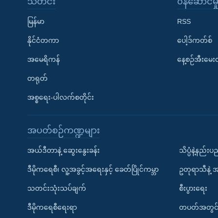
သတင်း
၀န်ဆောင်မှ
မြန်မာ
RSS
နိုင်ငံတကာ
ပေါ့ဒ်ကတ်စ်
အမေရိကန်
နေ့စဉ်အီးမေ
တရုတ်
အစ္စရေး-ပါလက်စတိုင်း
အပတ်စဉ်ကဏ္ဍများ
အယ်ဒီတာနဲ့ ဆွေးနွေးခန်း
သိပ္ပံနဲ့နည်း
ဒီမိုကရေစီ၊ လူ့အခွင့်အရေးနှင့် ခေတ်ပြိုင်ကမ္ဘာ
ဥတုရာသီနဲ့ 
သတင်းသုံးသပ်ချက်
စီးပွားရေး
ဒီမိုကရေစီရေးရာ
တပတ်အတွင်