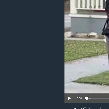
သုတပဒေသာ အင်္ဂလိပ်စာ
အ
ညွန်း
စာမျက်နှာ
သို့
ကျော်
ကြည့်
ရန်
ရှာဖွေ
ရန်
နေရာ
သို့
ကျော်
ရန်
0:00