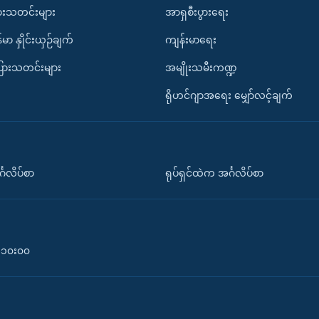
ားသတင်းများ
အာရှစီးပွားရေး
်မာ နှိုင်းယှဉ်ချက်
ကျန်းမာရေး
ပြားသတင်းများ
အမျိုးသမီးကဏ္ဍ
ရိုဟင်ဂျာအရေး မျှော်လင့်ချက်
်္ဂလိပ်စာ
ရုပ်ရှင်ထဲက အင်္ဂလိပ်စာ
၀-၁၀း၀၀