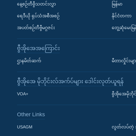
နေ့စဉ်တီဗွီသတင်းလွှာ
မြန်မာ
ရေဒီယို ရုပ်သံအစီအစဉ်
နိုင်ငံတကာ
အပတ်စဉ်တီဗွီမဂ္ဂဇင်း
တွေ့ဆုံမေးမြန
ဗွီအိုအေအကြောင်း
ဌာနမိတ်ဆက်
မီတာလှိုင်းမျာ
ဗွီအိုအေ မိုဘိုင်းလ်အက်ပ်များ ဒေါင်းလုတ်ယူရန်
Learning English
VOA+
ဗွီအိုအေမိုဘ
ဗွီအိုအေ လူမှုကွန်ယက်များ
Other Links
USAGM
လွတ်လပ်တဲ့