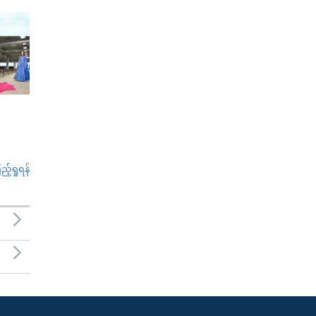
်ရှုရန်