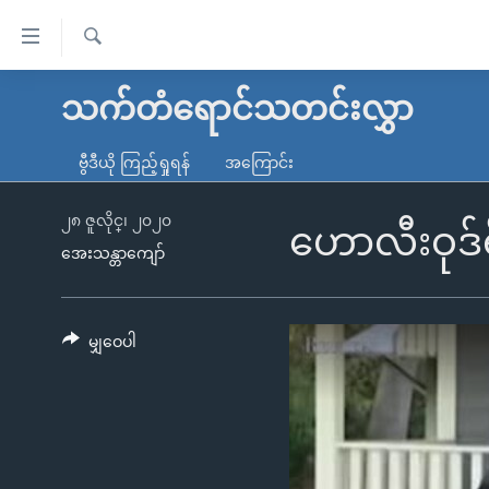
သုံး
ရ
ရှာဖွေ
လွယ်ကူ
မူလစာမျက်နှာ
သက်တံရောင်သတင်းလွှာ
ရ
စေ
မြန်မာ
လာ
ဗွီဒီယို ကြည့်ရှုရန်
အကြောင်း
သည့်
ဒ်
ကမ္ဘာ့သတင်းများ
Link
ဗွီဒီယို
နိုင်ငံတကာ
၂၈ ဇူလိုင္၊ ၂၀၂၀
ဟောလီးဝုဒ်ရ
များ
အေးသန္တာကျော်
သတင်းလွတ်လပ်ခွင့်
အမေရိကန်
ပင်မ
ရပ်ဝန်းတခု လမ်းတခု အလွန်
တရုတ်
အကြောင်းအရာ
အင်္ဂလိပ်စာလေ့လာမယ်
အစ္စရေး-ပါလက်စတိုင်း
မျှဝေပါ
သို့
အပတ်စဉ်ကဏ္ဍများ
အမေရိကန်သုံးအီဒီယံ
ကျော်
ကြည့်
ရေဒီယိုနှင့်ရုပ်သံ အချက်အလက်များ
မကြေးမုံရဲ့ အင်္ဂလိပ်စာ
ရေဒီယို
ရန်
ရေဒီယို/တီဗွီအစီအစဉ်
ရုပ်ရှင်ထဲက အင်္ဂလိပ်စာ
တီဗွီ
ပင်မ