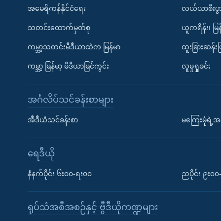
အမေရိကန်နိုင်ငံရေး
လယ်ယာစီးပွ
သတင်းထောက်မှတ်စု
ယူကရိန်း၊ မြန
ကမ္ဘာ့သတင်းမီဒီယာထဲက မြန်မာ
ထူးခြားဆန်း
ကမ္ဘာ့ မြန်မာ့ မီဒီယာမြင်ကွင်း
လူမှုရှုခင်း
အင်္ဂလိပ်သင်ခန်းစာများ
အီဒီယံသင်ခန်းစာ
မကြေးမုံရဲ့အင
ရေဒီယို
နံနက်ပိုင်း ၆း၀၀-ရး၀၀
ညပိုင်း ၉း၀
ရုပ်သံအစီအစဉ်နှင့် ဗွီဒီယိုကဏ္ဍများ