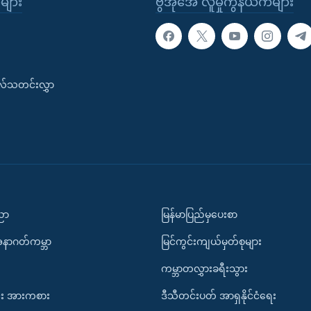
ုများ
ဗွီအိုအေ လူမှုကွန်ယက်များ
းလ်သတင်းလွှာ
ပညာ
မြန်မာပြည်မှပေးစာ
အနာဂတ်ကမ္ဘာ
မြင်ကွင်းကျယ်မှတ်စုများ
ကမ္ဘာတလွှားခရီးသွား
း အားကစား
ဒီသီတင်းပတ် အာရှနိုင်ငံရေး