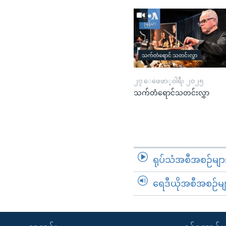
၂၇ ေဖေဖာ္၀ါရီ၊ ၂၀၂၅
သက်တံရောင်သတင်းလွှာ
ရုပ်သံအစီအစဉ်မျာ
ရေဒီယိုအစီအစဉ်မျ