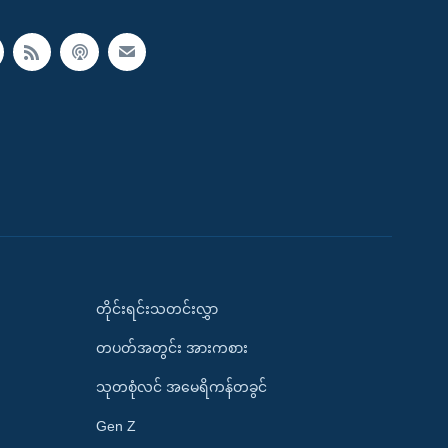
တိုင်းရင်းသတင်းလွှာ
တပတ်အတွင်း အားကစား
သုတစုံလင် အမေရိကန်တခွင်
Gen Z