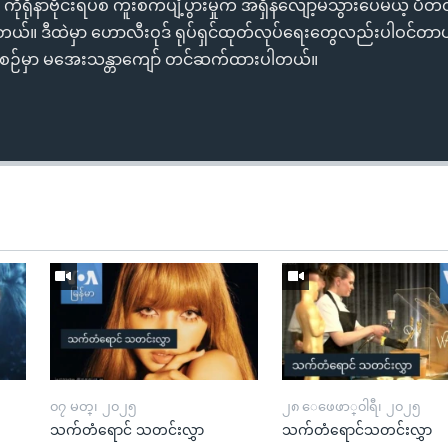
ုရိုနာဗိုင်းရပ်စ် ကူးစက်ပျံ့ပွားမှုက အရှိန်လျော့မသွားပေမယ့် ပိတ
ယ်။ ဒီထဲမှာ ဟောလီးဝုဒ် ရုပ်ရှင်ထုတ်လုပ်ရေးတွေလည်းပါဝင်တာပါ။
အစဉ်မှာ မအေးသန္တာကျော် တင်ဆက်ထားပါတယ်။
၀၇ မတ္၊ ၂၀၂၅
၂၈ ေဖေဖာ္၀ါရီ၊ ၂၀၂၅
သက်တံရောင် သတင်းလွှာ
သက်တံရောင်သတင်းလွှာ