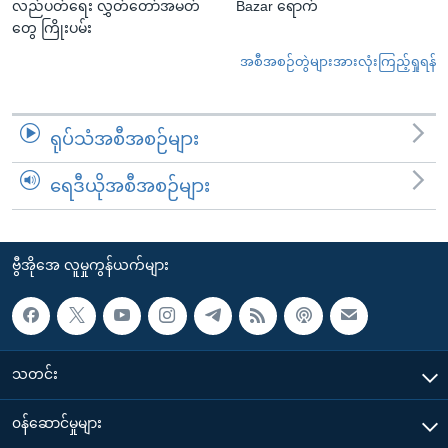
လည်ပတ်ရေး လွှတ်တော်အမတ်
Bazar ရောက်
တွေ ကြိုးပမ်း
အစီအစဉ်တွဲများအားလုံးကြည့်ရှုရန်
ရုပ်သံအစီအစဉ်များ
ရေဒီယိုအစီအစဉ်များ
ဗွီအိုအေ လူမှုကွန်ယက်များ
သတင်း
၀န်ဆောင်မှုများ