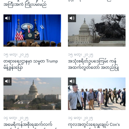
အကြီးအကဲ ကြိုးပမ်းမည်
၁၅ မတ္၊ ၂၀၂၅
၁၅ မတ္၊ ၂၀၂၅
တရားရေးဌာနမှာ သမ္မတ Trump
အသုံးစရိတ်ဥပဒေကြမ်း ကန်
မိန့်ခွန်းပြော
အထက်လွှတ်တော် အတည်ပြု
၁၄ မတ္၊ ၂၀၂၅
၁၄ မတ္၊ ၂၀၂၅
အမေရိကန်အစိုးရဆက်လက်
ကုလအတွင်းရေးမှူးချုပ် Cox's