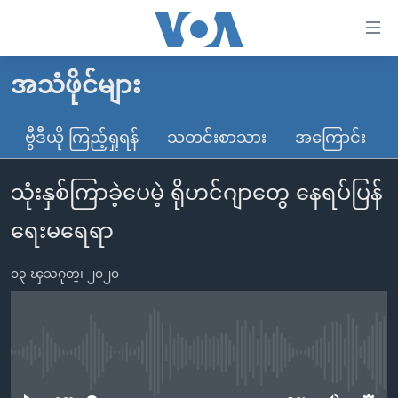
သုံး
ရ
လွယ်ကူ
အသံဖိုင်များ
မူလစာမျက်နှာ
စေ
မြန်မာ
ဗွီဒီယို ကြည့်ရှုရန်
သတင်းစာသား
အကြောင်း
သည့်
ကမ္ဘာ့သတင်းများ
Link
သုံးနှစ်ကြာခဲ့ပေမဲ့ ရိုဟင်ဂျာတွေ နေရပ်ပြန်
ဗွီဒီယို
နိုင်ငံတကာ
များ
သတင်းလွတ်လပ်ခွင့်
အမေရိကန်
ရေးမရေရာ
ပင်မ
ရပ်ဝန်းတခု လမ်းတခု အလွန်
တရုတ်
အကြောင်းအရာ
၀၃ ၾသဂုတ္၊ ၂၀၂၀
သို့
အင်္ဂလိပ်စာလေ့လာမယ်
အစ္စရေး-ပါလက်စတိုင်း
ကျော်
အပတ်စဉ်ကဏ္ဍများ
အမေရိကန်သုံးအီဒီယံ
ကြည့်
ရေဒီယိုနှင့်ရုပ်သံ အချက်အလက်များ
မကြေးမုံရဲ့ အင်္ဂလိပ်စာ
ရေဒီယို
ရန်
No media source currently available
ပင်မ
ရေဒီယို/တီဗွီအစီအစဉ်
ရုပ်ရှင်ထဲက အင်္ဂလိပ်စာ
တီဗွီ