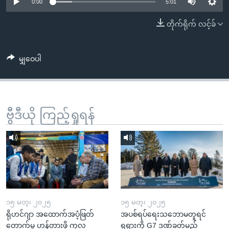
အ
0:00
5:01
သုတပဒေသာ အင်္ဂလိပ်စာ
ညွန်း
Learning English
တိုက်ရိုက် လင့်ခ်
စာမျက်နှာ
သို့
ဗွီအိုအေ လူမှုကွန်ယက်များ
ကျော်
မျှဝေပါ
ကြည့်
ရန်
ဘာသာစကားများ
ရှာဖွေ
ဗွီဒီယို ကြည့်ရှုရန်
ရန်
နေရာ
သို့
ကျော်
ရန်
၁၅ မတ္၊ ၂၀၂၅
၁၅ မတ္၊ ၂၀၂၅
ရိုဟင်ဂျာ အထောက်အပံ့ဖြတ်
အပစ်ရပ်ရေးသဘောမတူရင်
တောက်မှု ဟန့်တားဖို့ ကုလ
ရုရှားကို G7 ဒဏ်ခတ်မည်