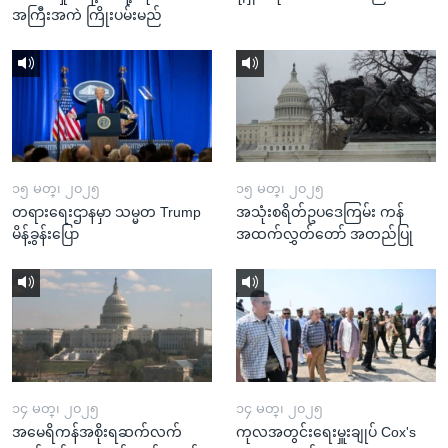
အကြီးအကဲ ကြိုးပမ်းမည်
၁၅ မတ္၊ ၂၀၂၅
၁၅ မတ္၊ ၂၀၂၅
တရားရေးဌာနမှာ သမ္မတ Trump
အသုံးစရိတ်ဥပဒေကြမ်း ကန်
မိန့်ခွန်းပြော
အထက်လွှတ်တော် အတည်ပြု
၁၄ မတ္၊ ၂၀၂၅
၁၄ မတ္၊ ၂၀၂၅
အမေရိကန်အစိုးရဆက်လက်
ကုလအတွင်းရေးမှူးချုပ် Cox's