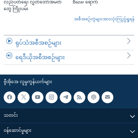
လည်ပတ်ရေး လွှတ်တော်အမတ်
Bazar ရောက်
တွေ ကြိုးပမ်း
အစီအစဉ်တွဲများအားလုံးကြည့်ရှုရန်
ရုပ်သံအစီအစဉ်များ
ရေဒီယိုအစီအစဉ်များ
ဗွီအိုအေ လူမှုကွန်ယက်များ
သတင်း
၀န်ဆောင်မှုများ