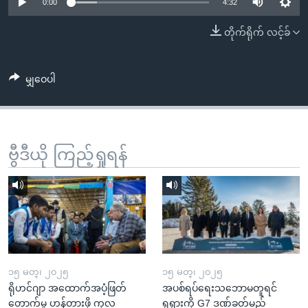
အ
0:00
4:32
သုတပဒေသာ အင်္ဂလိပ်စာ
ညွန်း
Learning English
တိုက်ရိုက် လင့်ခ်
စာမျက်နှာ
သို့
ဗွီအိုအေ လူမှုကွန်ယက်များ
ကျော်
မျှဝေပါ
ကြည့်
ရန်
ဘာသာစကားများ
ရှာဖွေ
ဗွီဒီယို ကြည့်ရှုရန်
ရန်
နေရာ
သို့
ကျော်
ရန်
၁၅ မတ္၊ ၂၀၂၅
၁၅ မတ္၊ ၂၀၂၅
ရိုဟင်ဂျာ အထောက်အပံ့ဖြတ်
အပစ်ရပ်ရေးသဘောမတူရင်
တောက်မှု ဟန့်တားဖို့ ကုလ
ရုရှားကို G7 ဒဏ်ခတ်မည်