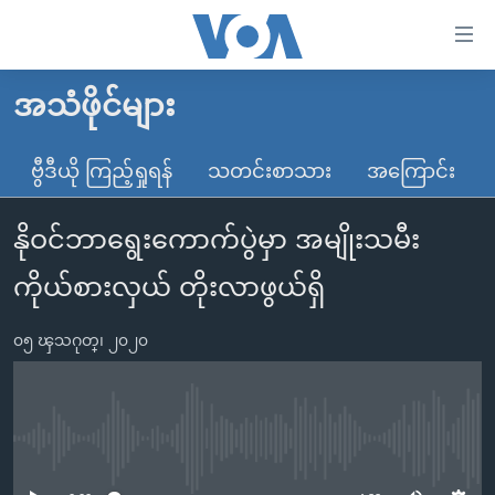
သုံး
ရ
လွယ်ကူ
အသံဖိုင်များ
မူလစာမျက်နှာ
စေ
မြန်မာ
ဗွီဒီယို ကြည့်ရှုရန်
သတင်းစာသား
အကြောင်း
သည့်
ကမ္ဘာ့သတင်းများ
Link
နိုဝင်ဘာရွေးကောက်ပွဲမှာ အမျိုးသမီး
ဗွီဒီယို
နိုင်ငံတကာ
များ
သတင်းလွတ်လပ်ခွင့်
အမေရိကန်
ကိုယ်စားလှယ် တိုးလာဖွယ်ရှိ
ပင်မ
ရပ်ဝန်းတခု လမ်းတခု အလွန်
တရုတ်
အကြောင်းအရာ
၀၅ ၾသဂုတ္၊ ၂၀၂၀
သို့
အင်္ဂလိပ်စာလေ့လာမယ်
အစ္စရေး-ပါလက်စတိုင်း
ကျော်
အပတ်စဉ်ကဏ္ဍများ
အမေရိကန်သုံးအီဒီယံ
ကြည့်
ရေဒီယိုနှင့်ရုပ်သံ အချက်အလက်များ
မကြေးမုံရဲ့ အင်္ဂလိပ်စာ
ရေဒီယို
ရန်
No media source currently available
ပင်မ
ရေဒီယို/တီဗွီအစီအစဉ်
ရုပ်ရှင်ထဲက အင်္ဂလိပ်စာ
တီဗွီ