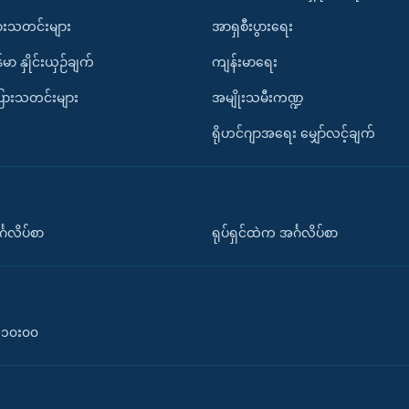
ားသတင်းများ
အာရှစီးပွားရေး
်မာ နှိုင်းယှဉ်ချက်
ကျန်းမာရေး
ပြားသတင်းများ
အမျိုးသမီးကဏ္ဍ
ရိုဟင်ဂျာအရေး မျှော်လင့်ချက်
်္ဂလိပ်စာ
ရုပ်ရှင်ထဲက အင်္ဂလိပ်စာ
၀-၁၀း၀၀