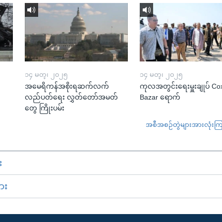
၁၄ မတ္၊ ၂၀၂၅
၁၄ မတ္၊ ၂၀၂၅
အမေရိကန်အစိုးရဆက်လက်
ကုလအတွင်းရေးမှူးချုပ် Co
လည်ပတ်ရေး လွှတ်တော်အမတ်
Bazar ရောက်
တွေ ကြိုးပမ်း
အစီအစဉ်တွဲများအားလုံးကြည့
း
ား