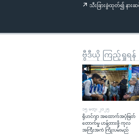
သုတပဒေသာ အင်္ဂလိပ်စာ
အ
သီးခြားခွဲထုတ်၍ နားဆင
ညွန်း
စာမျက်နှာ
သို့
ကျော်
ကြည့်
ရန်
ဗွီဒီယို ကြည့်ရှုရန်
ရှာဖွေ
ရန်
နေရာ
သို့
ကျော်
ရန်
၁၅ မတ္၊ ၂၀၂၅
ရိုဟင်ဂျာ အထောက်အပံ့ဖြတ်
တောက်မှု ဟန့်တားဖို့ ကုလ
အကြီးအကဲ ကြိုးပမ်းမည်