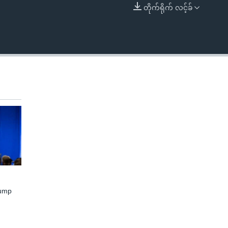
တိုက်ရိုက် လင့်ခ်
EMBED
rump