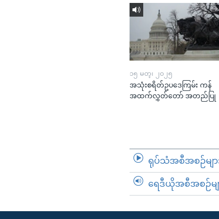
၁၅ မတ္၊ ၂၀၂၅
အသုံးစရိတ်ဥပဒေကြမ်း ကန်
အထက်လွှတ်တော် အတည်ပြု
ရုပ်သံအစီအစဉ်မျာ
ရေဒီယိုအစီအစဉ်မျ