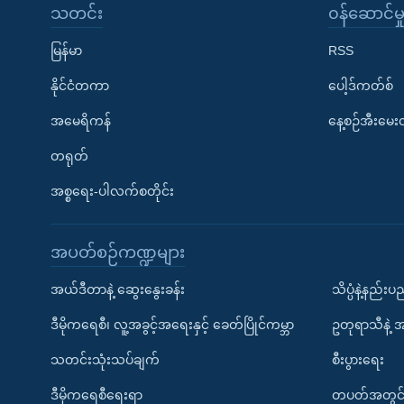
သတင်း
၀န်ဆောင်မှ
မြန်မာ
RSS
နိုင်ငံတကာ
ပေါ့ဒ်ကတ်စ်
အမေရိကန်
နေ့စဉ်အီးမေ
တရုတ်
အစ္စရေး-ပါလက်စတိုင်း
အပတ်စဉ်ကဏ္ဍများ
အယ်ဒီတာနဲ့ ဆွေးနွေးခန်း
သိပ္ပံနဲ့နည်း
ဒီမိုကရေစီ၊ လူ့အခွင့်အရေးနှင့် ခေတ်ပြိုင်ကမ္ဘာ
ဥတုရာသီနဲ့ 
သတင်းသုံးသပ်ချက်
စီးပွားရေး
ဒီမိုကရေစီရေးရာ
တပတ်အတွင်