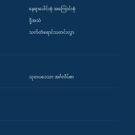
နေရာပေါင်းစုံ အကြောင်းစုံ
ဒို့အသံ
သက်တံရောင်သတင်းလွှာ
သုတပဒေသာ အင်္ဂလိပ်စာ