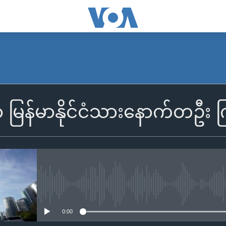
ာ မြန်မာနိုင်ငံသားနောက်တဦး 
No media source currently availa
0:00