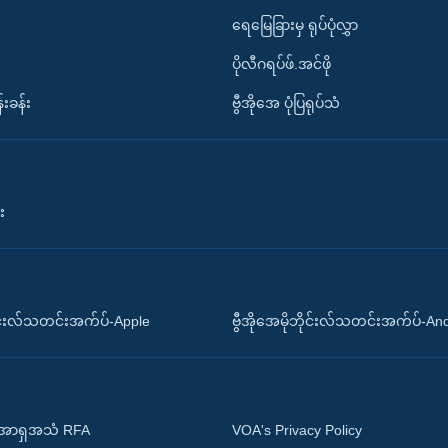
ရေမြေခြားမှ ရုပ်ပုံလွှာ
ပိုလီဂရပ်ဖ်.အင်ဖို
်းခန်း
ဗွီအိုအေ ပုံပြရုပ်သံ
း
ိုင်းလ်သတင်းအက်ပ်-Apple
ဗွီအိုအေမိုဘိုင်းလ်သတင်းအက်ပ်-An
 အာရှအသံ RFA
VOA's Privacy Policy