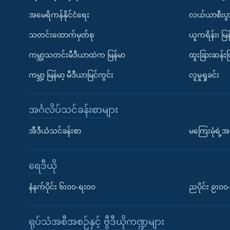
အမေရိကန်နိုင်ငံရေး
လယ်ယာစီးပွ
သတင်းထောက်မှတ်စု
ယူကရိန်း၊ မြန
ကမ္ဘာ့သတင်းမီဒီယာထဲက မြန်မာ
ထူးခြားဆန်း
ကမ္ဘာ့ မြန်မာ့ မီဒီယာမြင်ကွင်း
လူမှုရှုခင်း
အင်္ဂလိပ်သင်ခန်းစာများ
အီဒီယံသင်ခန်းစာ
မကြေးမုံရဲ့အင
ရေဒီယို
နံနက်ပိုင်း ၆း၀၀-ရး၀၀
ညပိုင်း ၉း၀
ရုပ်သံအစီအစဉ်နှင့် ဗွီဒီယိုကဏ္ဍများ