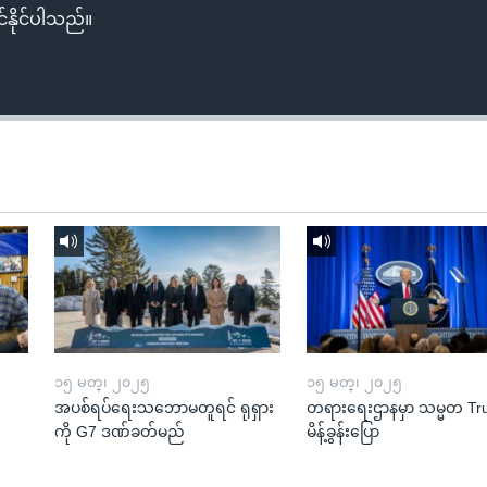
်နိုင်ပါသည်။
၁၅ မတ္၊ ၂၀၂၅
၁၅ မတ္၊ ၂၀၂၅
အပစ်ရပ်ရေးသဘောမတူရင် ရုရှား
တရားရေးဌာနမှာ သမ္မတ T
ကို G7 ဒဏ်ခတ်မည်
မိန့်ခွန်းပြော