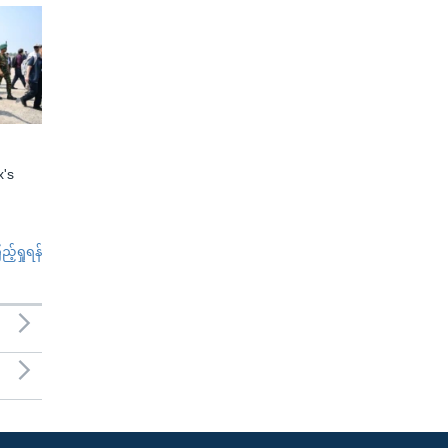
x's
်ရှုရန်