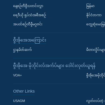
နေ့စဉ်တီဗွီသတင်းလွှာ
မြန်မာ
ရေဒီယို ရုပ်သံအစီအစဉ်
နိုင်ငံတကာ
အပတ်စဉ်တီဗွီမဂ္ဂဇင်း
တွေ့ဆုံမေးမြန
ဗွီအိုအေအကြောင်း
ဌာနမိတ်ဆက်
မီတာလှိုင်းမျာ
ဗွီအိုအေ မိုဘိုင်းလ်အက်ပ်များ ဒေါင်းလုတ်ယူရန်
Learning English
VOA+
ဗွီအိုအေမိုဘ
ဗွီအိုအေ လူမှုကွန်ယက်များ
Other Links
USAGM
လွတ်လပ်တဲ့