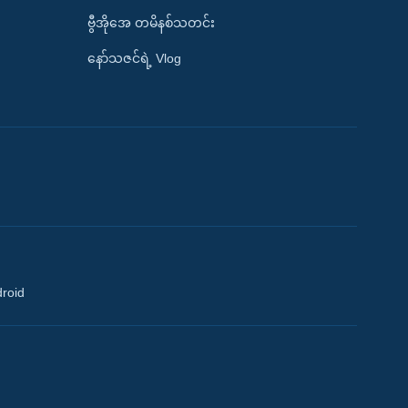
ဗွီအိုအေ တမိနစ်သတင်း
နော်သဇင်ရဲ့ Vlog
droid