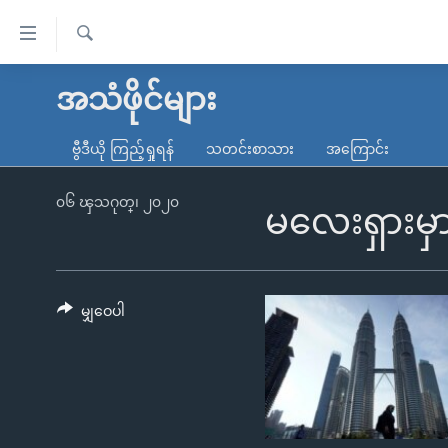
သုံး
ရ
ရှာဖွေ
လွယ်ကူ
မူလစာမျက်နှာ
အသံဖိုင်များ
ရ
စေ
မြန်မာ
လာ
ဗွီဒီယို ကြည့်ရှုရန်
သတင်းစာသား
အကြောင်း
သည့်
ဒ်
ကမ္ဘာ့သတင်းများ
Link
ဗွီဒီယို
နိုင်ငံတကာ
၀၆ ၾသဂုတ္၊ ၂၀၂၀
မလေးရှားမှ
များ
သတင်းလွတ်လပ်ခွင့်
အမေရိကန်
ပင်မ
ရပ်ဝန်းတခု လမ်းတခု အလွန်
တရုတ်
အကြောင်းအရာ
အင်္ဂလိပ်စာလေ့လာမယ်
အစ္စရေး-ပါလက်စတိုင်း
မျှဝေပါ
သို့
အပတ်စဉ်ကဏ္ဍများ
အမေရိကန်သုံးအီဒီယံ
ကျော်
ကြည့်
ရေဒီယိုနှင့်ရုပ်သံ အချက်အလက်များ
မကြေးမုံရဲ့ အင်္ဂလိပ်စာ
ရေဒီယို
ရန်
ရေဒီယို/တီဗွီအစီအစဉ်
ရုပ်ရှင်ထဲက အင်္ဂလိပ်စာ
တီဗွီ
ပင်မ