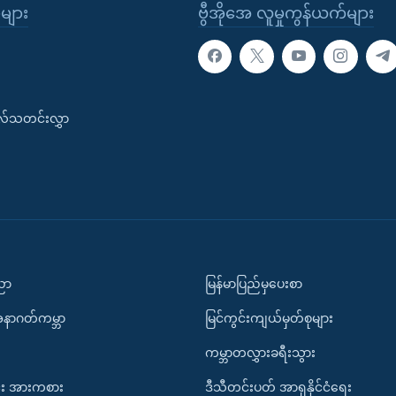
ုများ
ဗွီအိုအေ လူမှုကွန်ယက်များ
းလ်သတင်းလွှာ
ပညာ
မြန်မာပြည်မှပေးစာ
အနာဂတ်ကမ္ဘာ
မြင်ကွင်းကျယ်မှတ်စုများ
ကမ္ဘာတလွှားခရီးသွား
း အားကစား
ဒီသီတင်းပတ် အာရှနိုင်ငံရေး