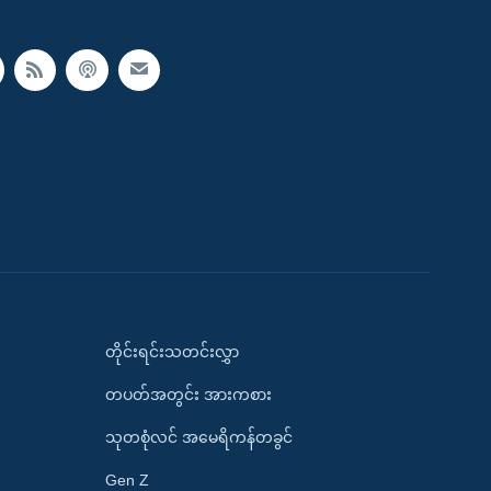
တိုင်းရင်းသတင်းလွှာ
တပတ်အတွင်း အားကစား
သုတစုံလင် အမေရိကန်တခွင်
Gen Z