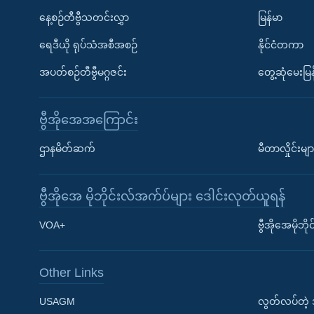
နေ့စဉ်တီဗွီသတင်းလွှာ
မြန်မာ
ရေဒီယို ရုပ်သံအစီအစဉ်
နိုင်ငံတကာ
အပတ်စဉ်တီဗွီမဂ္ဂဇင်း
တွေ့ဆုံမေးမြန
ဗွီအိုအေအကြောင်း
ဌာနမိတ်ဆက်
မီတာလှိုင်းမျာ
ဗွီအိုအေ မိုဘိုင်းလ်အက်ပ်များ ဒေါင်းလုတ်ယူရန်
Learning English
VOA+
ဗွီအိုအေမိုဘ
ဗွီအိုအေ လူမှုကွန်ယက်များ
Other Links
USAGM
လွတ်လပ်တဲ့