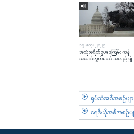
၁၅ မတ္၊ ၂၀၂၅
အသုံးစရိတ်ဥပဒေကြမ်း ကန်
အထက်လွှတ်တော် အတည်ပြု
ရုပ်သံအစီအစဉ်မျာ
ရေဒီယိုအစီအစဉ်မျ