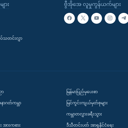
ုများ
ဗွီအိုအေ လူမှုကွန်ယက်များ
းလ်သတင်းလွှာ
ပညာ
မြန်မာပြည်မှပေးစာ
အနာဂတ်ကမ္ဘာ
မြင်ကွင်းကျယ်မှတ်စုများ
ကမ္ဘာတလွှားခရီးသွား
း အားကစား
ဒီသီတင်းပတ် အာရှနိုင်ငံရေး