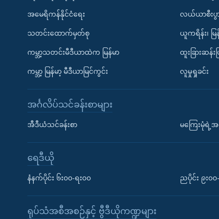
အမေရိကန်နိုင်ငံရေး
လယ်ယာစီးပွ
သတင်းထောက်မှတ်စု
ယူကရိန်း၊ မြန
ကမ္ဘာ့သတင်းမီဒီယာထဲက မြန်မာ
ထူးခြားဆန်း
ကမ္ဘာ့ မြန်မာ့ မီဒီယာမြင်ကွင်း
လူမှုရှုခင်း
အင်္ဂလိပ်သင်ခန်းစာများ
အီဒီယံသင်ခန်းစာ
မကြေးမုံရဲ့အင
ရေဒီယို
နံနက်ပိုင်း ၆း၀၀-ရး၀၀
ညပိုင်း ၉း၀
ရုပ်သံအစီအစဉ်နှင့် ဗွီဒီယိုကဏ္ဍများ