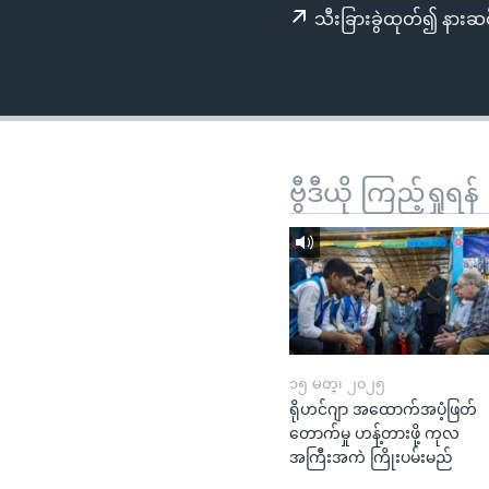
သုတပဒေသာ အင်္ဂလိပ်စာ
အ
သီးခြားခွဲထုတ်၍ နားဆင
ညွန်း
စာမျက်နှာ
သို့
ကျော်
ကြည့်
ရန်
ဗွီဒီယို ကြည့်ရှုရန်
ရှာဖွေ
ရန်
နေရာ
သို့
ကျော်
ရန်
၁၅ မတ္၊ ၂၀၂၅
ရိုဟင်ဂျာ အထောက်အပံ့ဖြတ်
တောက်မှု ဟန့်တားဖို့ ကုလ
အကြီးအကဲ ကြိုးပမ်းမည်