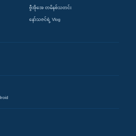
ဗွီအိုအေ တမိနစ်သတင်း
နော်သဇင်ရဲ့ Vlog
droid