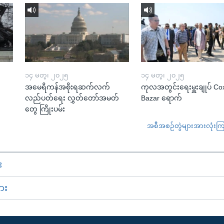
၁၄ မတ္၊ ၂၀၂၅
၁၄ မတ္၊ ၂၀၂၅
အမေရိကန်အစိုးရဆက်လက်
ကုလအတွင်းရေးမှူးချုပ် Co
လည်ပတ်ရေး လွှတ်တော်အမတ်
Bazar ရောက်
တွေ ကြိုးပမ်း
အစီအစဉ်တွဲများအားလုံးကြည့
း
ား