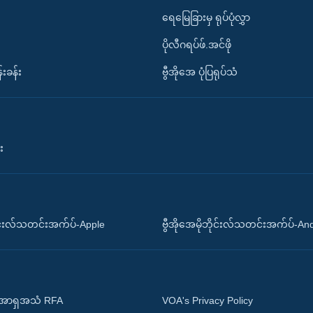
ရေမြေခြားမှ ရုပ်ပုံလွှာ
ပိုလီဂရပ်ဖ်.အင်ဖို
်းခန်း
ဗွီအိုအေ ပုံပြရုပ်သံ
း
ိုင်းလ်သတင်းအက်ပ်-Apple
ဗွီအိုအေမိုဘိုင်းလ်သတင်းအက်ပ်-An
 အာရှအသံ RFA
VOA's Privacy Policy