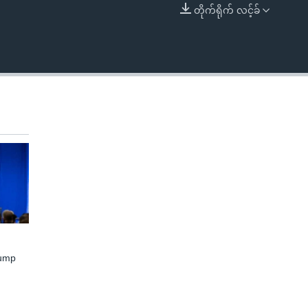
တိုက်ရိုက် လင့်ခ်
EMBED
rump