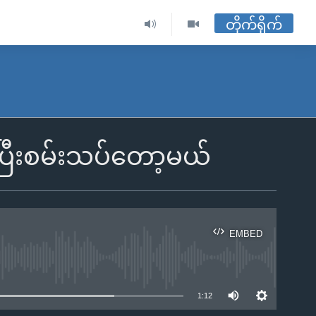
တိုက်ရိုက်
စပြီးစမ်းသပ်တော့မယ်
EMBED
ble
1:12