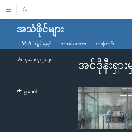
သုံး
ရ
ရှာဖွေ
လွယ်ကူ
မူလစာမျက်နှာ
အသံဖိုင်များ
ရ
စေ
မြန်မာ
လာ
ဗွီဒီယို ကြည့်ရှုရန်
သတင်းစာသား
အကြောင်း
သည့်
ဒ်
ကမ္ဘာ့သတင်းများ
Link
ဗွီဒီယို
နိုင်ငံတကာ
၀၆ ၾသဂုတ္၊ ၂၀၂၀
အင်ဒိုနီးရှ
များ
သတင်းလွတ်လပ်ခွင့်
အမေရိကန်
ပင်မ
ရပ်ဝန်းတခု လမ်းတခု အလွန်
တရုတ်
အကြောင်းအရာ
အင်္ဂလိပ်စာလေ့လာမယ်
အစ္စရေး-ပါလက်စတိုင်း
မျှဝေပါ
သို့
အပတ်စဉ်ကဏ္ဍများ
အမေရိကန်သုံးအီဒီယံ
ကျော်
ကြည့်
ရေဒီယိုနှင့်ရုပ်သံ အချက်အလက်များ
မကြေးမုံရဲ့ အင်္ဂလိပ်စာ
ရေဒီယို
ရန်
ရေဒီယို/တီဗွီအစီအစဉ်
ရုပ်ရှင်ထဲက အင်္ဂလိပ်စာ
တီဗွီ
ပင်မ