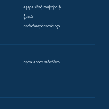
နေရာပေါင်းစုံ အကြောင်းစုံ
ဒို့အသံ
သက်တံရောင်သတင်းလွှာ
သုတပဒေသာ အင်္ဂလိပ်စာ