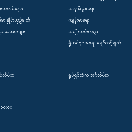
ားသတင်းများ
အာရှစီးပွားရေး
်မာ နှိုင်းယှဉ်ချက်
ကျန်းမာရေး
ပြားသတင်းများ
အမျိုးသမီးကဏ္ဍ
ရိုဟင်ဂျာအရေး မျှော်လင့်ချက်
်္ဂလိပ်စာ
ရုပ်ရှင်ထဲက အင်္ဂလိပ်စာ
၀-၁၀း၀၀