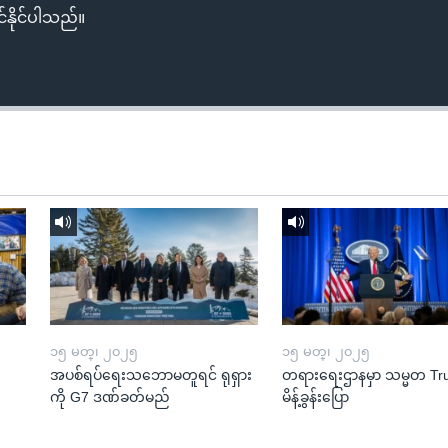
်နိုင်ပါသည်။
၁၅ မတ္၊ ၂၀၂၅
၁၅ မတ္၊ ၂၀၂၅
အပစ်ရပ်ရေးသဘောမတူရင် ရုရှား
တရားရေးဌာနမှာ သမ္မတ T
ကို G7 ဒဏ်ခတ်မည်
မိန့်ခွန်းပြော