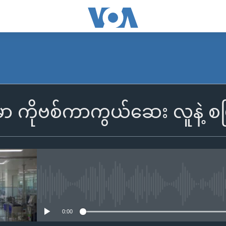
ားမှာ ကိုဗစ်ကာကွယ်ဆေး လူနဲ့ 
No media source currently availa
0:00