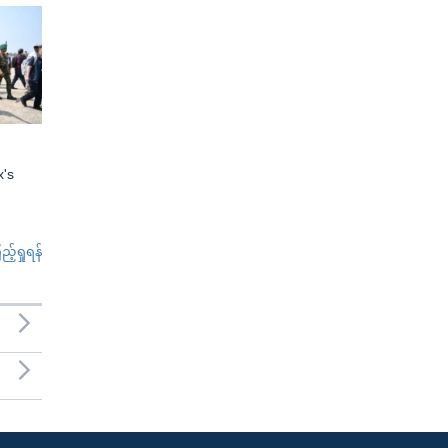
x's
်ရှုရန်