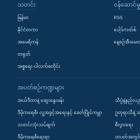
သတင်း
၀န်ဆောင်မှ
မြန်မာ
RSS
နိုင်ငံတကာ
ပေါ့ဒ်ကတ်စ်
အမေရိကန်
နေ့စဉ်အီးမေ
တရုတ်
အစ္စရေး-ပါလက်စတိုင်း
အပတ်စဉ်ကဏ္ဍများ
အယ်ဒီတာနဲ့ ဆွေးနွေးခန်း
သိပ္ပံနဲ့နည်း
ဒီမိုကရေစီ၊ လူ့အခွင့်အရေးနှင့် ခေတ်ပြိုင်ကမ္ဘာ
ဥတုရာသီနဲ့ 
သတင်းသုံးသပ်ချက်
စီးပွားရေး
ဒီမိုကရေစီရေးရာ
တပတ်အတွင်