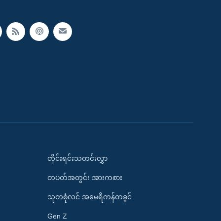
တိုင်းရင်းသတင်းလွှာ
တပတ်အတွင်း အားကစား
သုတစုံလင် အမေရိကန်တခွင်
Gen Z