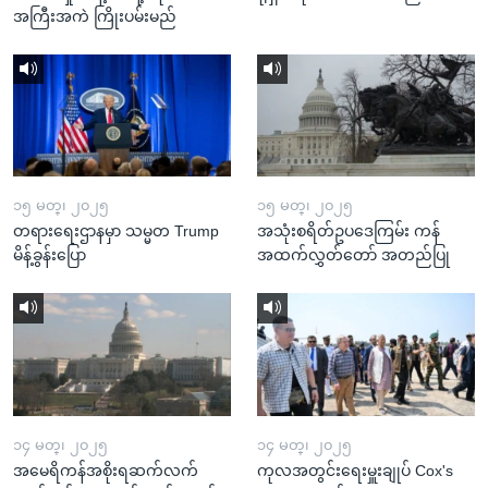
အကြီးအကဲ ကြိုးပမ်းမည်
၁၅ မတ္၊ ၂၀၂၅
၁၅ မတ္၊ ၂၀၂၅
တရားရေးဌာနမှာ သမ္မတ Trump
အသုံးစရိတ်ဥပဒေကြမ်း ကန်
မိန့်ခွန်းပြော
အထက်လွှတ်တော် အတည်ပြု
၁၄ မတ္၊ ၂၀၂၅
၁၄ မတ္၊ ၂၀၂၅
အမေရိကန်အစိုးရဆက်လက်
ကုလအတွင်းရေးမှူးချုပ် Cox's