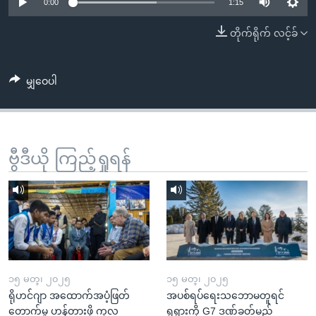
အ
0:00
1:15
သုတပဒေသာ အင်္ဂလိပ်စာ
ညွန်း
Learning English
တိုက်ရိုက် လင့်ခ်
စာမျက်နှာ
သို့
ဗွီအိုအေ လူမှုကွန်ယက်များ
ကျော်
မျှဝေပါ
ကြည့်
ရန်
ဘာသာစကားများ
ရှာဖွေ
ဗွီဒီယို ကြည့်ရှုရန်
ရန်
နေရာ
သို့
ကျော်
ရန်
၁၅ မတ္၊ ၂၀၂၅
၁၅ မတ္၊ ၂၀၂၅
ရိုဟင်ဂျာ အထောက်အပံ့ဖြတ်
အပစ်ရပ်ရေးသဘောမတူရင်
တောက်မှု ဟန့်တားဖို့ ကုလ
ရုရှားကို G7 ဒဏ်ခတ်မည်