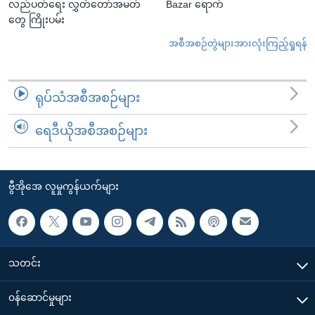
လည်ပတ်ရေး လွှတ်တော်အမတ်
Bazar ရောက်
တွေ ကြိုးပမ်း
အစီအစဉ်တွဲများအားလုံးကြည့်ရှုရန်
ရုပ်သံအစီအစဉ်များ
ရေဒီယိုအစီအစဉ်များ
ဗွီအိုအေ လူမှုကွန်ယက်များ
သတင်း
၀န်ဆောင်မှုများ