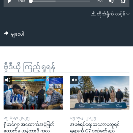
အ
0:00
1:58
သုတပဒေသာ အင်္ဂလိပ်စာ
ညွန်း
Learning English
တိုက်ရိုက် လင့်ခ်
စာမျက်နှာ
သို့
ဗွီအိုအေ လူမှုကွန်ယက်များ
ကျော်
မျှဝေပါ
ကြည့်
ရန်
ဘာသာစကားများ
ရှာဖွေ
ဗွီဒီယို ကြည့်ရှုရန်
ရန်
နေရာ
သို့
ကျော်
ရန်
၁၅ မတ္၊ ၂၀၂၅
၁၅ မတ္၊ ၂၀၂၅
ရိုဟင်ဂျာ အထောက်အပံ့ဖြတ်
အပစ်ရပ်ရေးသဘောမတူရင်
တောက်မှု ဟန့်တားဖို့ ကုလ
ရုရှားကို G7 ဒဏ်ခတ်မည်