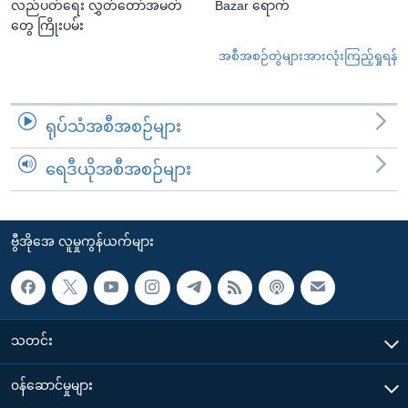
လည်ပတ်ရေး လွှတ်တော်အမတ်
Bazar ရောက်
တွေ ကြိုးပမ်း
အစီအစဉ်တွဲများအားလုံးကြည့်ရှုရန်
ရုပ်သံအစီအစဉ်များ
ရေဒီယိုအစီအစဉ်များ
ဗွီအိုအေ လူမှုကွန်ယက်များ
သတင်း
၀န်ဆောင်မှုများ