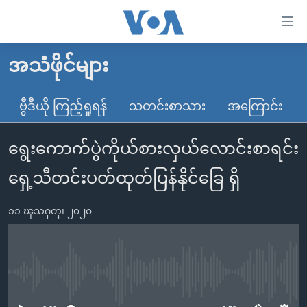
သုံး
ရ
လွယ်ကူ
အသံဖိုင်များ
မူလစာမျက်နှာ
စေ
မြန်မာ
ဗွီဒီယို ကြည့်ရှုရန်
သတင်းစာသား
အကြောင်း
သည့်
ကမ္ဘာ့သတင်းများ
Link
ရွေးကောက်ပွဲကိုယ်စားလှယ်လောင်းစာရင်း
ဗွီဒီယို
နိုင်ငံတကာ
များ
သတင်းလွတ်လပ်ခွင့်
အမေရိကန်
ရှေ့သီတင်းပတ်ထုတ်ပြန်နိုင်ခြေ ရှိ
ပင်မ
ရပ်ဝန်းတခု လမ်းတခု အလွန်
တရုတ်
အကြောင်းအရာ
၁၁ ၾသဂုတ္၊ ၂၀၂၀
သို့
အင်္ဂလိပ်စာလေ့လာမယ်
အစ္စရေး-ပါလက်စတိုင်း
ကျော်
အပတ်စဉ်ကဏ္ဍများ
အမေရိကန်သုံးအီဒီယံ
ကြည့်
ရေဒီယိုနှင့်ရုပ်သံ အချက်အလက်များ
မကြေးမုံရဲ့ အင်္ဂလိပ်စာ
ရေဒီယို
ရန်
No media source currently available
ပင်မ
ရေဒီယို/တီဗွီအစီအစဉ်
ရုပ်ရှင်ထဲက အင်္ဂလိပ်စာ
တီဗွီ