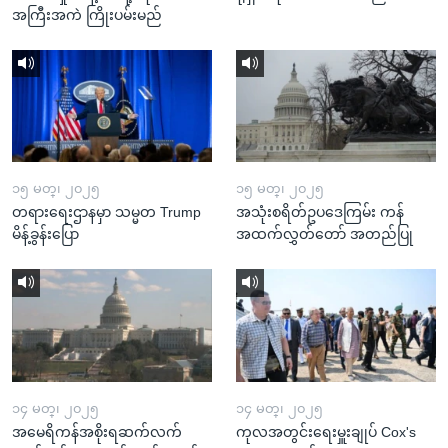
အကြီးအကဲ ကြိုးပမ်းမည်
၁၅ မတ္၊ ၂၀၂၅
၁၅ မတ္၊ ၂၀၂၅
တရားရေးဌာနမှာ သမ္မတ Trump
အသုံးစရိတ်ဥပဒေကြမ်း ကန်
မိန့်ခွန်းပြော
အထက်လွှတ်တော် အတည်ပြု
၁၄ မတ္၊ ၂၀၂၅
၁၄ မတ္၊ ၂၀၂၅
အမေရိကန်အစိုးရဆက်လက်
ကုလအတွင်းရေးမှူးချုပ် Cox's