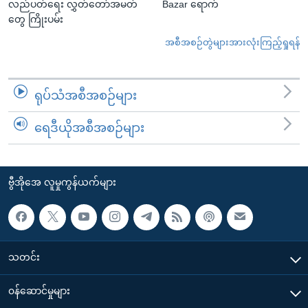
လည်ပတ်ရေး လွှတ်တော်အမတ်
Bazar ရောက်
တွေ ကြိုးပမ်း
အစီအစဉ်တွဲများအားလုံးကြည့်ရှုရန်
ရုပ်သံအစီအစဉ်များ
ရေဒီယိုအစီအစဉ်များ
ဗွီအိုအေ လူမှုကွန်ယက်များ
သတင်း
၀န်ဆောင်မှုများ