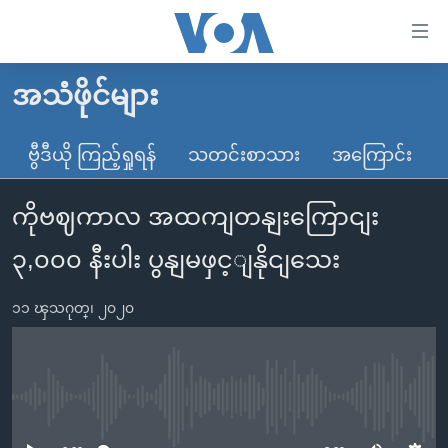
သုံး
ရ
လွယ်ကူ
အသံဖိုင်များ
မူလစာမျက်နှာ
စေ
မြန်မာ
ဗွီဒီယို ကြည့်ရှုရန်
သတင်းစာသား
အကြောင်း
သည့်
ကမ္ဘာ့သတင်းများ
Link
ကိုဗဈကာလ အထကျတနျးကြောငျး
ဗွီဒီယို
နိုင်ငံတကာ
များ
သတင်းလွတ်လပ်ခွင့်
အမေရိကန်
၃,၀၀၀ နီးပါး ပွနျမဖှင့ျနိုငျသေး
ပင်မ
ရပ်ဝန်းတခု လမ်းတခု အလွန်
တရုတ်
အကြောင်းအရာ
၁၁ ၾသဂုတ္၊ ၂၀၂၀
သို့
အင်္ဂလိပ်စာလေ့လာမယ်
အစ္စရေး-ပါလက်စတိုင်း
ကျော်
အပတ်စဉ်ကဏ္ဍများ
အမေရိကန်သုံးအီဒီယံ
ကြည့်
ရေဒီယိုနှင့်ရုပ်သံ အချက်အလက်များ
မကြေးမုံရဲ့ အင်္ဂလိပ်စာ
ရေဒီယို
ရန်
No media source currently available
ပင်မ
ရေဒီယို/တီဗွီအစီအစဉ်
ရုပ်ရှင်ထဲက အင်္ဂလိပ်စာ
တီဗွီ