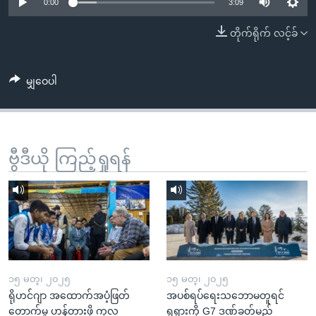
အ
0:00
3:09
သုတပဒေသာ အင်္ဂလိပ်စာ
ညွန်း
Learning English
တိုက်ရိုက် လင့်ခ်
စာမျက်နှာ
သို့
ဗွီအိုအေ လူမှုကွန်ယက်များ
ကျော်
မျှဝေပါ
ကြည့်
ရန်
ဘာသာစကားများ
ရှာဖွေ
ဗွီဒီယို ကြည့်ရှုရန်
ရန်
နေရာ
သို့
ကျော်
ရန်
၁၅ မတ္၊ ၂၀၂၅
၁၅ မတ္၊ ၂၀၂၅
ရိုဟင်ဂျာ အထောက်အပံ့ဖြတ်
အပစ်ရပ်ရေးသဘောမတူရင်
တောက်မှု ဟန့်တားဖို့ ကုလ
ရုရှားကို G7 ဒဏ်ခတ်မည်