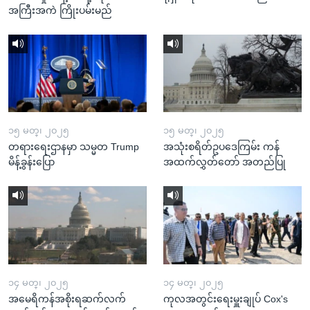
အကြီးအကဲ ကြိုးပမ်းမည်
၁၅ မတ္၊ ၂၀၂၅
၁၅ မတ္၊ ၂၀၂၅
တရားရေးဌာနမှာ သမ္မတ Trump
အသုံးစရိတ်ဥပဒေကြမ်း ကန်
မိန့်ခွန်းပြော
အထက်လွှတ်တော် အတည်ပြု
၁၄ မတ္၊ ၂၀၂၅
၁၄ မတ္၊ ၂၀၂၅
အမေရိကန်အစိုးရဆက်လက်
ကုလအတွင်းရေးမှူးချုပ် Cox's