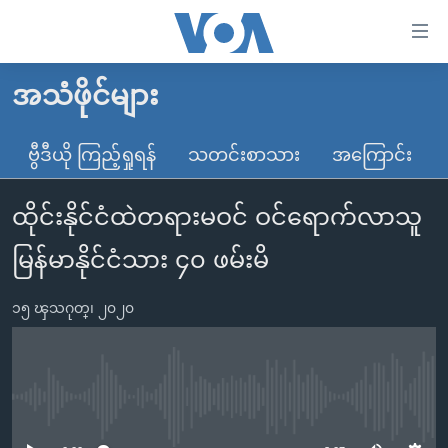
သုံး
ရ
လွယ်ကူ
အသံဖိုင်များ
မူလစာမျက်နှာ
စေ
မြန်မာ
ဗွီဒီယို ကြည့်ရှုရန်
သတင်းစာသား
အကြောင်း
သည့်
ကမ္ဘာ့သတင်းများ
Link
ထိုင်းနိုင်ငံထဲတရားမဝင် ဝင်ရောက်လာသူ
ဗွီဒီယို
နိုင်ငံတကာ
များ
သတင်းလွတ်လပ်ခွင့်
အမေရိကန်
မြန်မာနိုင်ငံသား ၄၀ ဖမ်းမိ
ပင်မ
ရပ်ဝန်းတခု လမ်းတခု အလွန်
တရုတ်
အကြောင်းအရာ
၁၅ ၾသဂုတ္၊ ၂၀၂၀
သို့
အင်္ဂလိပ်စာလေ့လာမယ်
အစ္စရေး-ပါလက်စတိုင်း
ကျော်
အပတ်စဉ်ကဏ္ဍများ
အမေရိကန်သုံးအီဒီယံ
ကြည့်
ရေဒီယိုနှင့်ရုပ်သံ အချက်အလက်များ
မကြေးမုံရဲ့ အင်္ဂလိပ်စာ
ရေဒီယို
ရန်
No media source currently available
ပင်မ
ရေဒီယို/တီဗွီအစီအစဉ်
ရုပ်ရှင်ထဲက အင်္ဂလိပ်စာ
တီဗွီ