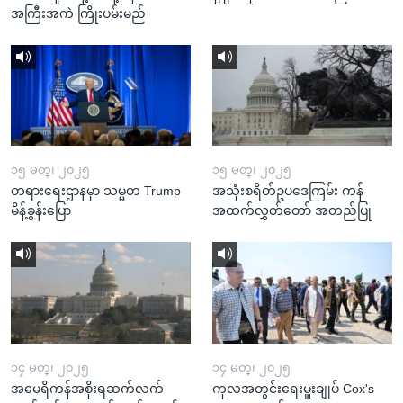
အကြီးအကဲ ကြိုးပမ်းမည်
၁၅ မတ္၊ ၂၀၂၅
၁၅ မတ္၊ ၂၀၂၅
တရားရေးဌာနမှာ သမ္မတ Trump
အသုံးစရိတ်ဥပဒေကြမ်း ကန်
မိန့်ခွန်းပြော
အထက်လွှတ်တော် အတည်ပြု
၁၄ မတ္၊ ၂၀၂၅
၁၄ မတ္၊ ၂၀၂၅
အမေရိကန်အစိုးရဆက်လက်
ကုလအတွင်းရေးမှူးချုပ် Cox's