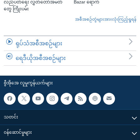
လည်ပတ်ရေး လွှတ်တော်အမတ်
Bazar ရောက်
တွေ ကြိုးပမ်း
အစီအစဉ်တွဲများအားလုံးကြည့်ရှုရန်
ရုပ်သံအစီအစဉ်များ
ရေဒီယိုအစီအစဉ်များ
ဗွီအိုအေ လူမှုကွန်ယက်များ
သတင်း
၀န်ဆောင်မှုများ