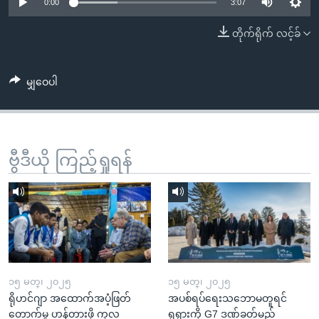
အ
0:00
3:07
သုတပဒေသာ အင်္ဂလိပ်စာ
ညွန်း
Learning English
တိုက်ရိုက် လင့်ခ်
စာမျက်နှာ
သို့
ဗွီအိုအေ လူမှုကွန်ယက်များ
ကျော်
မျှဝေပါ
ကြည့်
ရန်
ဘာသာစကားများ
ရှာဖွေ
ဗွီဒီယို ကြည့်ရှုရန်
ရန်
နေရာ
သို့
ကျော်
ရန်
၁၅ မတ္၊ ၂၀၂၅
၁၅ မတ္၊ ၂၀၂၅
ရိုဟင်ဂျာ အထောက်အပံ့ဖြတ်
အပစ်ရပ်ရေးသဘောမတူရင်
တောက်မှု ဟန့်တားဖို့ ကုလ
ရုရှားကို G7 ဒဏ်ခတ်မည်