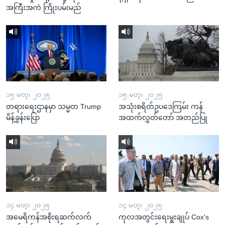
အကြီးအကဲ ကြိုးပမ်းမည်
၁၅ မတ္၊ ၂၀၂၅
၁၅ မတ္၊ ၂၀၂၅
တရားရေးဌာနမှာ သမ္မတ Trump
အသုံးစရိတ်ဥပဒေကြမ်း ကန်
မိန့်ခွန်းပြော
အထက်လွှတ်တော် အတည်ပြု
၁၄ မတ္၊ ၂၀၂၅
၁၄ မတ္၊ ၂၀၂၅
အမေရိကန်အစိုးရဆက်လက်
ကုလအတွင်းရေးမှူးချုပ် Cox's