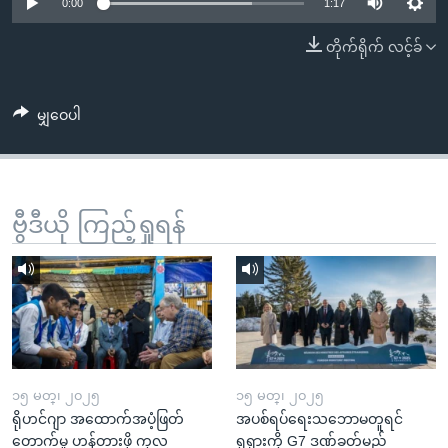
အ
0:00
1:17
သုတပဒေသာ အင်္ဂလိပ်စာ
ညွန်း
Learning English
တိုက်ရိုက် လင့်ခ်
စာမျက်နှာ
သို့
ဗွီအိုအေ လူမှုကွန်ယက်များ
ကျော်
မျှဝေပါ
ကြည့်
ရန်
ဘာသာစကားများ
ရှာဖွေ
ဗွီဒီယို ကြည့်ရှုရန်
ရန်
နေရာ
သို့
ကျော်
ရန်
၁၅ မတ္၊ ၂၀၂၅
၁၅ မတ္၊ ၂၀၂၅
ရိုဟင်ဂျာ အထောက်အပံ့ဖြတ်
အပစ်ရပ်ရေးသဘောမတူရင်
တောက်မှု ဟန့်တားဖို့ ကုလ
ရုရှားကို G7 ဒဏ်ခတ်မည်