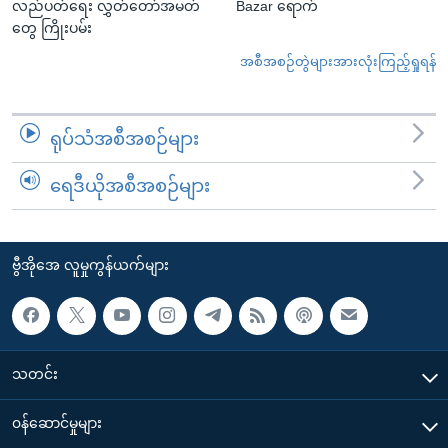
လည်ပတ်ရေး လွှတ်တော်အမတ်
Bazar ရောက်
တွေ ကြိုးပမ်း
အစီအစဉ်တွဲများအားလုံးကြည့်ရှုရန်
ရုပ်သံအစီအစဉ်များ
ရေဒီယိုအစီအစဉ်များ
ဗွီအိုအေ လူမှုကွန်ယက်များ
သတင်း
၀န်ဆောင်မှုများ