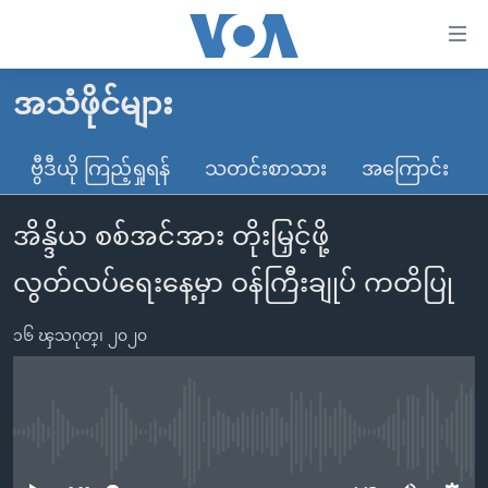
သုံး
ရ
လွယ်ကူ
အသံဖိုင်များ
မူလစာမျက်နှာ
စေ
မြန်မာ
ဗွီဒီယို ကြည့်ရှုရန်
သတင်းစာသား
အကြောင်း
သည့်
ကမ္ဘာ့သတင်းများ
Link
အိန္ဒိယ စစ်အင်အား တိုးမြှင့်ဖို့
ဗွီဒီယို
နိုင်ငံတကာ
များ
သတင်းလွတ်လပ်ခွင့်
အမေရိကန်
လွတ်လပ်ရေးနေ့မှာ ဝန်ကြီးချုပ် ကတိပြု
ပင်မ
ရပ်ဝန်းတခု လမ်းတခု အလွန်
တရုတ်
အကြောင်းအရာ
၁၆ ၾသဂုတ္၊ ၂၀၂၀
သို့
အင်္ဂလိပ်စာလေ့လာမယ်
အစ္စရေး-ပါလက်စတိုင်း
ကျော်
အပတ်စဉ်ကဏ္ဍများ
အမေရိကန်သုံးအီဒီယံ
ကြည့်
ရေဒီယိုနှင့်ရုပ်သံ အချက်အလက်များ
မကြေးမုံရဲ့ အင်္ဂလိပ်စာ
ရေဒီယို
ရန်
No media source currently available
ပင်မ
ရေဒီယို/တီဗွီအစီအစဉ်
ရုပ်ရှင်ထဲက အင်္ဂလိပ်စာ
တီဗွီ