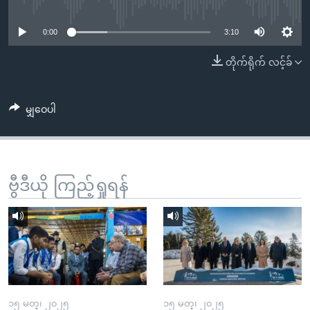
No media source currently available
အ
သုတပဒေသာ အင်္ဂလိပ်စာ
ညွန်း
Learning English
0:00
3:10
စာမျက်နှာ
သို့
ဗွီအိုအေ လူမှုကွန်ယက်များ
တိုက်ရိုက် လင့်ခ်
ကျော်
ကြည့်
မျှဝေပါ
ရန်
ဘာသာစကားများ
ရှာဖွေ
ရန်
နေရာ
ဗွီဒီယို ကြည့်ရှုရန်
သို့
ကျော်
ရန်
၁၅ မတ္၊ ၂၀၂၅
၁၅ မတ္၊ ၂၀၂၅