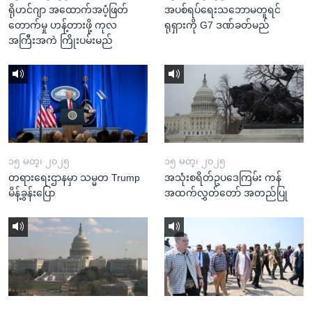
ရိုဟင်ဂျာ အထောက်အပံ့ဖြတ်
အပစ်ရပ်ရေးသဘောမတူရင်
တောက်မှု ဟန့်တားဖို့ ကုလ
ရုရှားကို G7 ဒဏ်ခတ်မည်
အကြီးအကဲ ကြိုးပမ်းမည်
၁၅ မတ္၊ ၂၀၂၅
၁၅ မတ္၊ ၂၀၂၅
တရားရေးဌာနမှာ သမ္မတ Trump
အသုံးစရိတ်ဥပဒေကြမ်း ကန်
မိန့်ခွန်းပြော
အထက်လွှတ်တော် အတည်ပြု