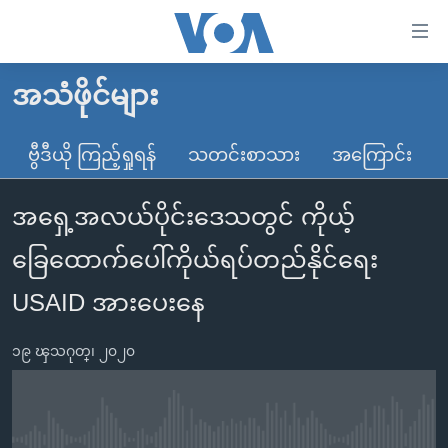
သုံး
ရ
လွယ်ကူ
အသံဖိုင်များ
မူလစာမျက်နှာ
စေ
မြန်မာ
ဗွီဒီယို ကြည့်ရှုရန်
သတင်းစာသား
အကြောင်း
သည့်
ကမ္ဘာ့သတင်းများ
Link
အရှေ့အလယ်ပိုင်းဒေသတွင် ကိုယ့်
ဗွီဒီယို
နိုင်ငံတကာ
များ
သတင်းလွတ်လပ်ခွင့်
အမေရိကန်
ခြေထောက်ပေါ်ကိုယ်ရပ်တည်နိုင်ရေး
ပင်မ
ရပ်ဝန်းတခု လမ်းတခု အလွန်
တရုတ်
အကြောင်းအရာ
USAID အားပေးနေ
သို့
အင်္ဂလိပ်စာလေ့လာမယ်
အစ္စရေး-ပါလက်စတိုင်း
ကျော်
၁၉ ၾသဂုတ္၊ ၂၀၂၀
အပတ်စဉ်ကဏ္ဍများ
အမေရိကန်သုံးအီဒီယံ
ကြည့်
ရေဒီယိုနှင့်ရုပ်သံ အချက်အလက်များ
မကြေးမုံရဲ့ အင်္ဂလိပ်စာ
ရေဒီယို
ရန်
ပင်မ
ရေဒီယို/တီဗွီအစီအစဉ်
ရုပ်ရှင်ထဲက အင်္ဂလိပ်စာ
တီဗွီ