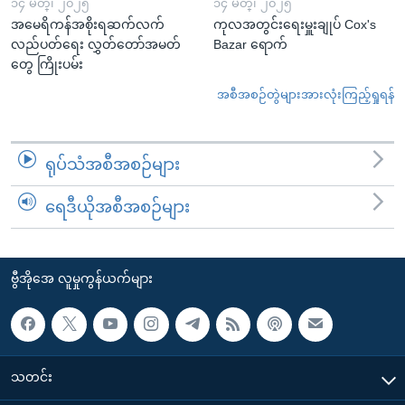
၁၄ မတ္၊ ၂၀၂၅
၁၄ မတ္၊ ၂၀၂၅
အမေရိကန်အစိုးရဆက်လက်
ကုလအတွင်းရေးမှူးချုပ် Cox's
လည်ပတ်ရေး လွှတ်တော်အမတ်
Bazar ရောက်
တွေ ကြိုးပမ်း
အစီအစဉ်တွဲများအားလုံးကြည့်ရှုရန်
ရုပ်သံအစီအစဉ်များ
ရေဒီယိုအစီအစဉ်များ
ဗွီအိုအေ လူမှုကွန်ယက်များ
သတင်း