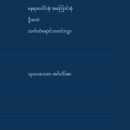
နေရာပေါင်းစုံ အကြောင်းစုံ
ဒို့အသံ
သက်တံရောင်သတင်းလွှာ
သုတပဒေသာ အင်္ဂလိပ်စာ