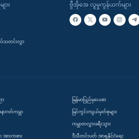
ုများ
ဗွီအိုအေ လူမှုကွန်ယက်များ
းလ်သတင်းလွှာ
ပညာ
မြန်မာပြည်မှပေးစာ
အနာဂတ်ကမ္ဘာ
မြင်ကွင်းကျယ်မှတ်စုများ
ကမ္ဘာတလွှားခရီးသွား
း အားကစား
ဒီသီတင်းပတ် အာရှနိုင်ငံရေး