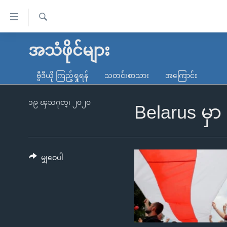
သုံး
ရ
ရှာဖွေ
လွယ်ကူ
မူလစာမျက်နှာ
အသံဖိုင်များ
ရ
စေ
မြန်မာ
လာ
ဗွီဒီယို ကြည့်ရှုရန်
သတင်းစာသား
အကြောင်း
သည့်
ဒ်
ကမ္ဘာ့သတင်းများ
Link
ဗွီဒီယို
နိုင်ငံတကာ
၁၉ ၾသဂုတ္၊ ၂၀၂၀
Belarus မှာ 
များ
သတင်းလွတ်လပ်ခွင့်
အမေရိကန်
ပင်မ
ရပ်ဝန်းတခု လမ်းတခု အလွန်
တရုတ်
အကြောင်းအရာ
အင်္ဂလိပ်စာလေ့လာမယ်
အစ္စရေး-ပါလက်စတိုင်း
မျှဝေပါ
သို့
အပတ်စဉ်ကဏ္ဍများ
အမေရိကန်သုံးအီဒီယံ
ကျော်
ကြည့်
ရေဒီယိုနှင့်ရုပ်သံ အချက်အလက်များ
မကြေးမုံရဲ့ အင်္ဂလိပ်စာ
ရေဒီယို
ရန်
ရေဒီယို/တီဗွီအစီအစဉ်
ရုပ်ရှင်ထဲက အင်္ဂလိပ်စာ
တီဗွီ
ပင်မ