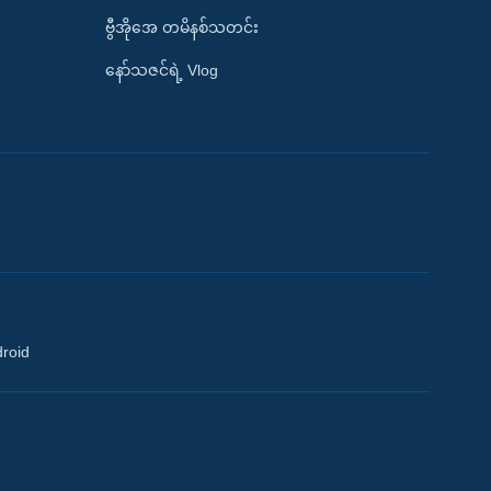
ဗွီအိုအေ တမိနစ်သတင်း
နော်သဇင်ရဲ့ Vlog
droid