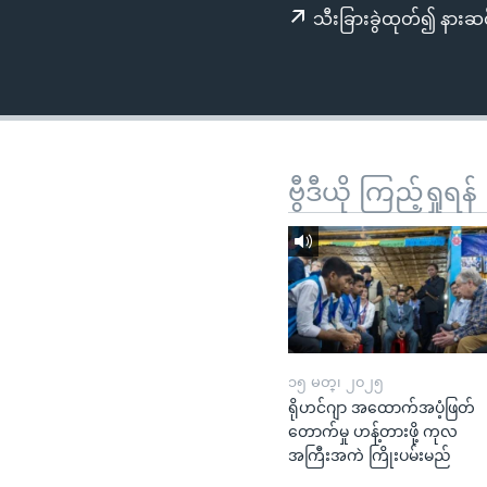
သုတပဒေသာ အင်္ဂလိပ်စာ
အ
သီးခြားခွဲထုတ်၍ နားဆင
ညွန်း
စာမျက်နှာ
သို့
ကျော်
ကြည့်
ရန်
ဗွီဒီယို ကြည့်ရှုရန်
ရှာဖွေ
ရန်
နေရာ
သို့
ကျော်
ရန်
၁၅ မတ္၊ ၂၀၂၅
ရိုဟင်ဂျာ အထောက်အပံ့ဖြတ်
တောက်မှု ဟန့်တားဖို့ ကုလ
အကြီးအကဲ ကြိုးပမ်းမည်