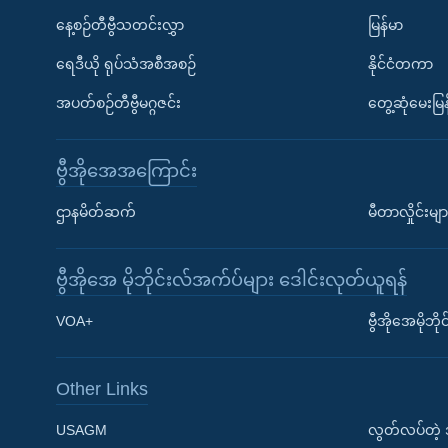
နေ့စဉ်တီဗွီသတင်းလွှာ
မြန်မာ
ရေဒီယို ရုပ်သံအစီအစဉ်
နိုင်ငံတကာ
အပတ်စဉ်တီဗွီမဂ္ဂဇင်း
တွေ့ဆုံမေးမြန
ဗွီအိုအေအကြောင်း
ဌာနမိတ်ဆက်
မီတာလှိုင်းမျာ
ဗွီအိုအေ မိုဘိုင်းလ်အက်ပ်များ ဒေါင်းလုတ်ယူရန်
Learning English
VOA+
ဗွီအိုအေမိုဘ
ဗွီအိုအေ လူမှုကွန်ယက်များ
Other Links
USAGM
လွတ်လပ်တဲ့