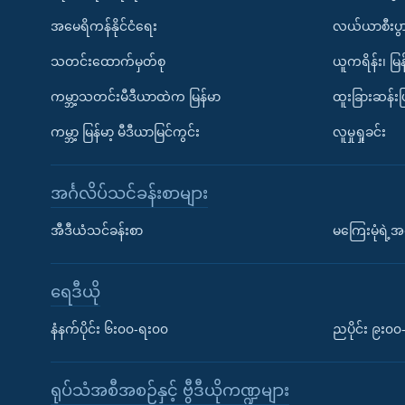
အမေရိကန်နိုင်ငံရေး
လယ်ယာစီးပွ
သတင်းထောက်မှတ်စု
ယူကရိန်း၊ မြန
ကမ္ဘာ့သတင်းမီဒီယာထဲက မြန်မာ
ထူးခြားဆန်း
ကမ္ဘာ့ မြန်မာ့ မီဒီယာမြင်ကွင်း
လူမှုရှုခင်း
အင်္ဂလိပ်သင်ခန်းစာများ
အီဒီယံသင်ခန်းစာ
မကြေးမုံရဲ့အင
ရေဒီယို
နံနက်ပိုင်း ၆း၀၀-ရး၀၀
ညပိုင်း ၉း၀
ရုပ်သံအစီအစဉ်နှင့် ဗွီဒီယိုကဏ္ဍများ