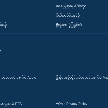
ရေမြေခြားမှ ရုပ်ပုံလွှာ
ပိုလီဂရပ်ဖ်.အင်ဖို
်းခန်း
ဗွီအိုအေ ပုံပြရုပ်သံ
း
ိုင်းလ်သတင်းအက်ပ်-Apple
ဗွီအိုအေမိုဘိုင်းလ်သတင်းအက်ပ်-An
 အာရှအသံ RFA
VOA's Privacy Policy