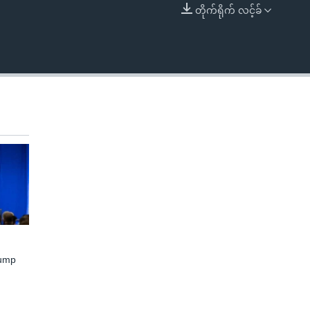
တိုက်ရိုက် လင့်ခ်
EMBED
rump