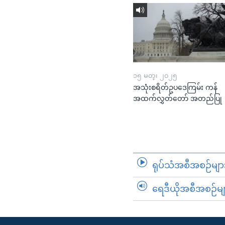
၁၅ မတ္၊ ၂၀၂၅
အသုံးစရိတ်ဥပဒေကြမ်း ကန်
အထက်လွှတ်တော် အတည်ပြု
ရုပ်သံအစီအစဉ်မျာ
ရေဒီယိုအစီအစဉ်မျ