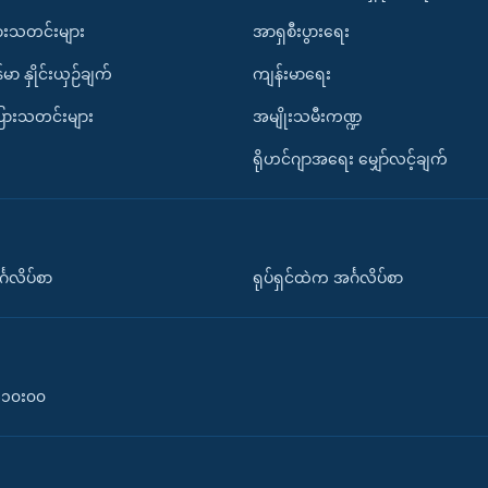
ားသတင်းများ
အာရှစီးပွားရေး
်မာ နှိုင်းယှဉ်ချက်
ကျန်းမာရေး
ပြားသတင်းများ
အမျိုးသမီးကဏ္ဍ
ရိုဟင်ဂျာအရေး မျှော်လင့်ချက်
်္ဂလိပ်စာ
ရုပ်ရှင်ထဲက အင်္ဂလိပ်စာ
၀-၁၀း၀၀