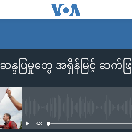
ဆန္ဒပြမှုတွေ အရှိန်မြင့် ဆက်ဖ
No media source currently availa
0:00