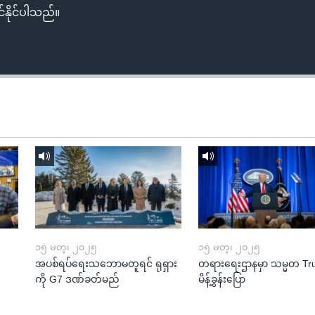
်နိုင်ပါသည်။
၁၅ မတ္၊ ၂၀၂၅
၁၅ မတ္၊ ၂၀၂၅
အပစ်ရပ်ရေးသဘောမတူရင် ရုရှား
တရားရေးဌာနမှာ သမ္မတ T
ကို G7 ဒဏ်ခတ်မည်
မိန့်ခွန်းပြော