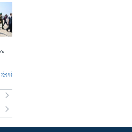
x's
်ရှုရန်