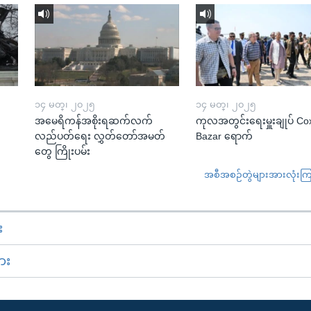
၁၄ မတ္၊ ၂၀၂၅
၁၄ မတ္၊ ၂၀၂၅
အမေရိကန်အစိုးရဆက်လက်
ကုလအတွင်းရေးမှူးချုပ် Co
လည်ပတ်ရေး လွှတ်တော်အမတ်
Bazar ရောက်
တွေ ကြိုးပမ်း
အစီအစဉ်တွဲများအားလုံးကြည့
း
ား