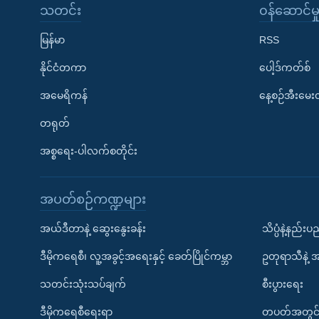
သတင်း
၀န်ဆောင်မှ
မြန်မာ
RSS
နိုင်ငံတကာ
ပေါ့ဒ်ကတ်စ်
အမေရိကန်
နေ့စဉ်အီးမေ
တရုတ်
အစ္စရေး-ပါလက်စတိုင်း
အပတ်စဉ်ကဏ္ဍများ
အယ်ဒီတာနဲ့ ဆွေးနွေးခန်း
သိပ္ပံနဲ့နည်း
ဒီမိုကရေစီ၊ လူ့အခွင့်အရေးနှင့် ခေတ်ပြိုင်ကမ္ဘာ
ဥတုရာသီနဲ့ 
သတင်းသုံးသပ်ချက်
စီးပွားရေး
ဒီမိုကရေစီရေးရာ
တပတ်အတွင်