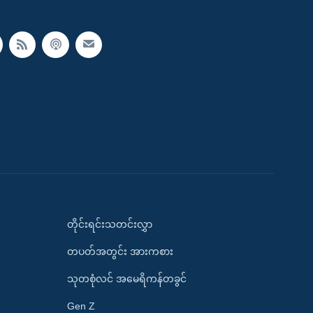
တိုင်းရင်းသတင်းလွှာ
တပတ်အတွင်း အားကစား
သုတစုံလင် အမေရိကန်တခွင်
Gen Z