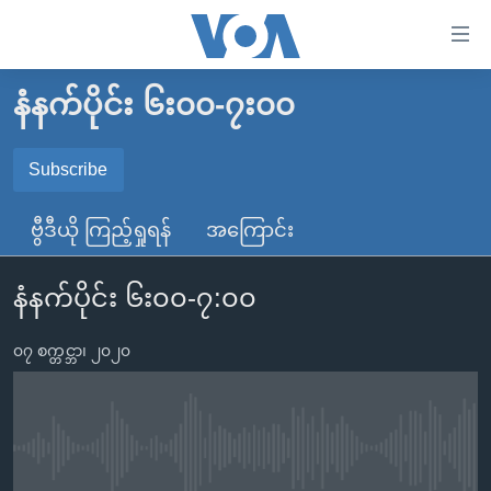
သုံး
ရ
လွယ်ကူ
နံနက်ပိုင်း ၆း၀၀-၇း၀၀
မူလစာမျက်နှာ
စေ
မြန်မာ
Subscribe
သည့်
SUBSCRIBE
ကမ္ဘာ့သတင်းများ
Link
ဗွီဒီယို ကြည့်ရှုရန်
အကြောင်း
ဗွီဒီယို
နိုင်ငံတကာ
များ
Spotify
သတင်းလွတ်လပ်ခွင့်
အမေရိကန်
ပင်မ
နံနက်ပိုင်း ၆း၀၀-၇:၀၀
ရပ်ဝန်းတခု လမ်းတခု အလွန်
တရုတ်
အကြောင်းအရာ
ရယူရန်
သို့
၀၇ စက္တင္ဘာ၊ ၂၀၂၀
အင်္ဂလိပ်စာလေ့လာမယ်
အစ္စရေး-ပါလက်စတိုင်း
ကျော်
အပတ်စဉ်ကဏ္ဍများ
အမေရိကန်သုံးအီဒီယံ
ကြည့်
ရေဒီယိုနှင့်ရုပ်သံ အချက်အလက်များ
မကြေးမုံရဲ့ အင်္ဂလိပ်စာ
ရေဒီယို
ရန်
No media source currently available
ပင်မ
ရေဒီယို/တီဗွီအစီအစဉ်
ရုပ်ရှင်ထဲက အင်္ဂလိပ်စာ
တီဗွီ