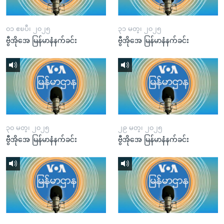
၀၁ ဧၿပီ၊ ၂၀၂၅
၃၁ မတ္၊ ၂၀၂၅
ဗွီအိုအေ မြန်မာနံနက်ခင်း
ဗွီအိုအေ မြန်မာနံနက်ခင်း
၃၀ မတ္၊ ၂၀၂၅
၂၉ မတ္၊ ၂၀၂၅
ဗွီအိုအေ မြန်မာနံနက်ခင်း
ဗွီအိုအေ မြန်မာနံနက်ခင်း