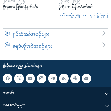
၂၈ မတ္၊ ၂၀၂၅
၂၇ မတ္၊ ၂၀၂၅
ဗွီအိုအေ မြန်မာနံနက်ခင်း
ဗွီအိုအေ မြန်မာနံနက်ခင်း
အစီအစဉ်တွဲများအားလုံးကြည့်ရှုရန်
ရုပ်သံအစီအစဉ်များ
ရေဒီယိုအစီအစဉ်များ
ဗွီအိုအေ လူမှုကွန်ယက်များ
သတင်း
၀န်ဆောင်မှုများ