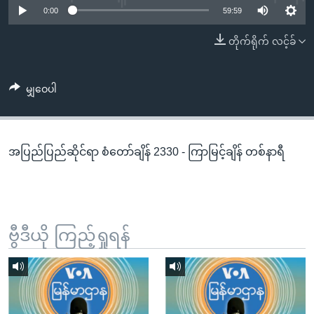
အ
0:00
59:59
သုတပဒေသာ အင်္ဂလိပ်စာ
ညွန်း
Learning English
တိုက်ရိုက် လင့်ခ်
စာမျက်နှာ
သို့
ဗွီအိုအေ လူမှုကွန်ယက်များ
ကျော်
မျှဝေပါ
ကြည့်
ရန်
ဘာသာစကားများ
ရှာဖွေ
အပြည်ပြည်ဆိုင်ရာ စံတော်ချိန် 2330 - ကြာမြင့်ချိန် တစ်နာရီ
ရန်
နေရာ
သို့
ကျော်
ရန်
ဗွီဒီယို ကြည့်ရှုရန်