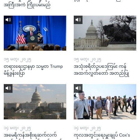
အကြီးအကဲ ကြိုးပမ်းမည်
၁၅ မတ္၊ ၂၀၂၅
၁၅ မတ္၊ ၂၀၂၅
တရားရေးဌာနမှာ သမ္မတ Trump
အသုံးစရိတ်ဥပဒေကြမ်း ကန်
မိန့်ခွန်းပြော
အထက်လွှတ်တော် အတည်ပြု
၁၄ မတ္၊ ၂၀၂၅
၁၄ မတ္၊ ၂၀၂၅
အမေရိကန်အစိုးရဆက်လက်
ကုလအတွင်းရေးမှူးချုပ် Cox's