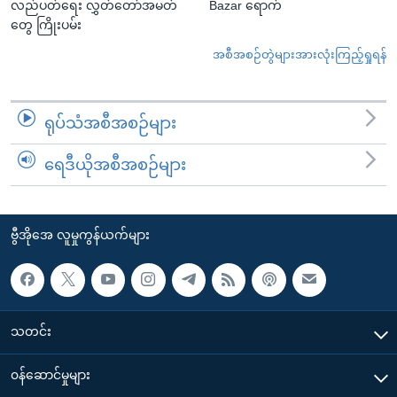
လည်ပတ်ရေး လွှတ်တော်အမတ်
Bazar ရောက်
တွေ ကြိုးပမ်း
အစီအစဉ်တွဲများအားလုံးကြည့်ရှုရန်
ရုပ်သံအစီအစဉ်များ
ရေဒီယိုအစီအစဉ်များ
ဗွီအိုအေ လူမှုကွန်ယက်များ
သတင်း
၀န်ဆောင်မှုများ