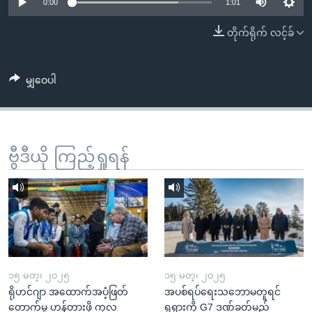
အ
0:00
1:01
သုတပဒေသာ အင်္ဂလိပ်စာ
ညွန်း
Learning English
တိုက်ရိုက် လင့်ခ်
စာမျက်နှာ
သို့
ဗွီအိုအေ လူမှုကွန်ယက်များ
ကျော်
မျှဝေပါ
ကြည့်
ရန်
ဘာသာစကားများ
ရှာဖွေ
ဗွီဒီယို ကြည့်ရှုရန်
ရန်
နေရာ
သို့
ကျော်
ရန်
၁၅ မတ္၊ ၂၀၂၅
၁၅ မတ္၊ ၂၀၂၅
ရိုဟင်ဂျာ အထောက်အပံ့ဖြတ်
အပစ်ရပ်ရေးသဘောမတူရင်
တောက်မှု ဟန့်တားဖို့ ကုလ
ရုရှားကို G7 ဒဏ်ခတ်မည်