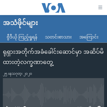
သုံး
ရ
လွယ်ကူ
အသံဖိုင်များ
မူလစာမျက်နှာ
စေ
မြန်မာ
ဗွီဒီယို ကြည့်ရှုရန်
သတင်းစာသား
အကြောင်း
သည့်
ကမ္ဘာ့သတင်းများ
Link
ရုရှားအတိုက်အခံခေါင်းဆောင်မှာ အဆိပ်မိ
ဗွီဒီယို
နိုင်ငံတကာ
များ
သတင်းလွတ်လပ်ခွင့်
အမေရိကန်
ထားတဲ့လက္ခဏာတွေ့
ပင်မ
ရပ်ဝန်းတခု လမ်းတခု အလွန်
တရုတ်
အကြောင်းအရာ
၂၅ ၾသဂုတ္၊ ၂၀၂၀
သို့
အင်္ဂလိပ်စာလေ့လာမယ်
အစ္စရေး-ပါလက်စတိုင်း
ကျော်
အပတ်စဉ်ကဏ္ဍများ
အမေရိကန်သုံးအီဒီယံ
ကြည့်
ရေဒီယိုနှင့်ရုပ်သံ အချက်အလက်များ
မကြေးမုံရဲ့ အင်္ဂလိပ်စာ
ရေဒီယို
ရန်
No media source currently available
ပင်မ
ရေဒီယို/တီဗွီအစီအစဉ်
ရုပ်ရှင်ထဲက အင်္ဂလိပ်စာ
တီဗွီ