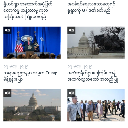
ရိုဟင်ဂျာ အထောက်အပံ့ဖြတ်
အပစ်ရပ်ရေးသဘောမတူရင်
တောက်မှု ဟန့်တားဖို့ ကုလ
ရုရှားကို G7 ဒဏ်ခတ်မည်
အကြီးအကဲ ကြိုးပမ်းမည်
၁၅ မတ္၊ ၂၀၂၅
၁၅ မတ္၊ ၂၀၂၅
တရားရေးဌာနမှာ သမ္မတ Trump
အသုံးစရိတ်ဥပဒေကြမ်း ကန်
မိန့်ခွန်းပြော
အထက်လွှတ်တော် အတည်ပြု