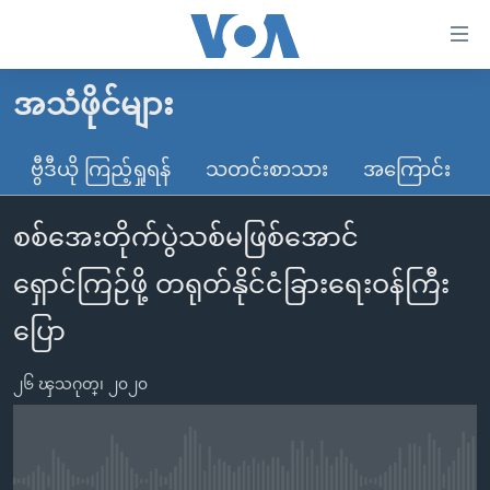
သုံး
ရ
လွယ်ကူ
အသံဖိုင်များ
မူလစာမျက်နှာ
စေ
မြန်မာ
ဗွီဒီယို ကြည့်ရှုရန်
သတင်းစာသား
အကြောင်း
သည့်
ကမ္ဘာ့သတင်းများ
Link
စစ်အေးတိုက်ပွဲသစ်မဖြစ်အောင်
ဗွီဒီယို
နိုင်ငံတကာ
များ
သတင်းလွတ်လပ်ခွင့်
အမေရိကန်
ရှောင်ကြဉ်ဖို့ တရုတ်နိုင်ငံခြားရေးဝန်ကြီး
ပင်မ
ရပ်ဝန်းတခု လမ်းတခု အလွန်
တရုတ်
အကြောင်းအရာ
ပြော
သို့
အင်္ဂလိပ်စာလေ့လာမယ်
အစ္စရေး-ပါလက်စတိုင်း
ကျော်
၂၆ ၾသဂုတ္၊ ၂၀၂၀
အပတ်စဉ်ကဏ္ဍများ
အမေရိကန်သုံးအီဒီယံ
ကြည့်
ရေဒီယိုနှင့်ရုပ်သံ အချက်အလက်များ
မကြေးမုံရဲ့ အင်္ဂလိပ်စာ
ရေဒီယို
ရန်
ပင်မ
ရေဒီယို/တီဗွီအစီအစဉ်
ရုပ်ရှင်ထဲက အင်္ဂလိပ်စာ
တီဗွီ