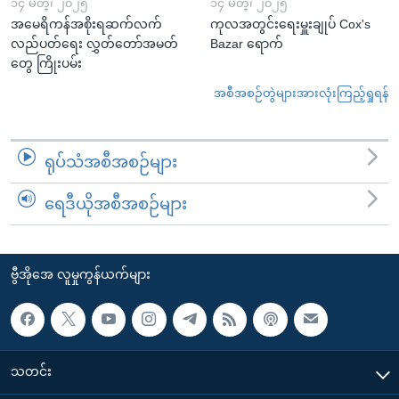
၁၄ မတ္၊ ၂၀၂၅
၁၄ မတ္၊ ၂၀၂၅
အမေရိကန်အစိုးရဆက်လက်
ကုလအတွင်းရေးမှူးချုပ် Cox's
လည်ပတ်ရေး လွှတ်တော်အမတ်
Bazar ရောက်
တွေ ကြိုးပမ်း
အစီအစဉ်တွဲများအားလုံးကြည့်ရှုရန်
ရုပ်သံအစီအစဉ်များ
ရေဒီယိုအစီအစဉ်များ
ဗွီအိုအေ လူမှုကွန်ယက်များ
သတင်း