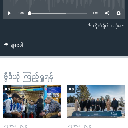
No media source currently available
အ
သုတပဒေသာ အင်္ဂလိပ်စာ
ညွန်း
Learning English
0:00
1:01
စာမျက်နှာ
သို့
ဗွီအိုအေ လူမှုကွန်ယက်များ
တိုက်ရိုက် လင့်ခ်
ကျော်
ကြည့်
မျှဝေပါ
ရန်
ဘာသာစကားများ
ရှာဖွေ
ရန်
နေရာ
ဗွီဒီယို ကြည့်ရှုရန်
သို့
ကျော်
ရန်
၁၅ မတ္၊ ၂၀၂၅
၁၅ မတ္၊ ၂၀၂၅