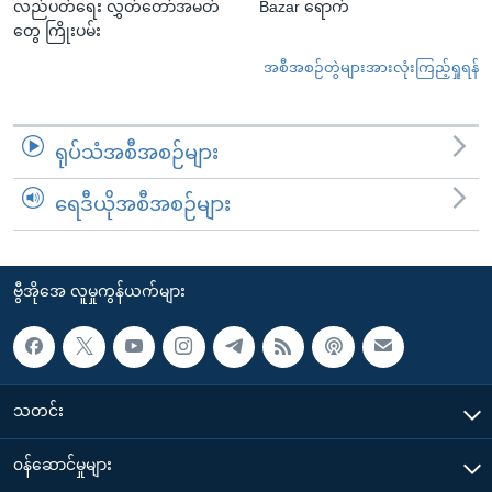
လည်ပတ်ရေး လွှတ်တော်အမတ်
Bazar ရောက်
တွေ ကြိုးပမ်း
အစီအစဉ်တွဲများအားလုံးကြည့်ရှုရန်
ရုပ်သံအစီအစဉ်များ
ရေဒီယိုအစီအစဉ်များ
ဗွီအိုအေ လူမှုကွန်ယက်များ
သတင်း
၀န်ဆောင်မှုများ