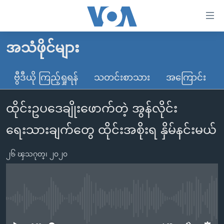
သုံး
ရ
လွယ်ကူ
အသံဖိုင်များ
မူလစာမျက်နှာ
စေ
မြန်မာ
ဗွီဒီယို ကြည့်ရှုရန်
သတင်းစာသား
အကြောင်း
သည့်
ကမ္ဘာ့သတင်းများ
Link
ထိုင်းဥပဒေချိုးဖောက်တဲ့ အွန်လိုင်း
ဗွီဒီယို
နိုင်ငံတကာ
များ
သတင်းလွတ်လပ်ခွင့်
အမေရိကန်
ရေးသားချက်တွေ ထိုင်းအစိုးရ နှိမ်နင်းမယ်
ပင်မ
ရပ်ဝန်းတခု လမ်းတခု အလွန်
တရုတ်
အကြောင်းအရာ
၂၆ ၾသဂုတ္၊ ၂၀၂၀
သို့
အင်္ဂလိပ်စာလေ့လာမယ်
အစ္စရေး-ပါလက်စတိုင်း
ကျော်
အပတ်စဉ်ကဏ္ဍများ
အမေရိကန်သုံးအီဒီယံ
ကြည့်
ရေဒီယိုနှင့်ရုပ်သံ အချက်အလက်များ
မကြေးမုံရဲ့ အင်္ဂလိပ်စာ
ရေဒီယို
ရန်
No media source currently available
ပင်မ
ရေဒီယို/တီဗွီအစီအစဉ်
ရုပ်ရှင်ထဲက အင်္ဂလိပ်စာ
တီဗွီ