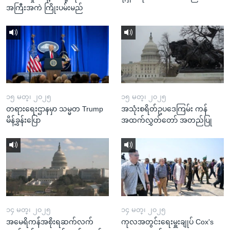
အကြီးအကဲ ကြိုးပမ်းမည်
၁၅ မတ္၊ ၂၀၂၅
၁၅ မတ္၊ ၂၀၂၅
တရားရေးဌာနမှာ သမ္မတ Trump
အသုံးစရိတ်ဥပဒေကြမ်း ကန်
မိန့်ခွန်းပြော
အထက်လွှတ်တော် အတည်ပြု
၁၄ မတ္၊ ၂၀၂၅
၁၄ မတ္၊ ၂၀၂၅
အမေရိကန်အစိုးရဆက်လက်
ကုလအတွင်းရေးမှူးချုပ် Cox's