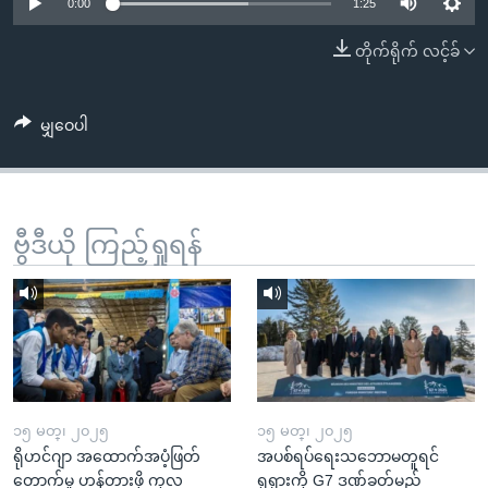
အ
0:00
1:25
သုတပဒေသာ အင်္ဂလိပ်စာ
ညွန်း
Learning English
တိုက်ရိုက် လင့်ခ်
စာမျက်နှာ
သို့
ဗွီအိုအေ လူမှုကွန်ယက်များ
ကျော်
မျှဝေပါ
ကြည့်
ရန်
ဘာသာစကားများ
ရှာဖွေ
ဗွီဒီယို ကြည့်ရှုရန်
ရန်
နေရာ
သို့
ကျော်
ရန်
၁၅ မတ္၊ ၂၀၂၅
၁၅ မတ္၊ ၂၀၂၅
ရိုဟင်ဂျာ အထောက်အပံ့ဖြတ်
အပစ်ရပ်ရေးသဘောမတူရင်
တောက်မှု ဟန့်တားဖို့ ကုလ
ရုရှားကို G7 ဒဏ်ခတ်မည်