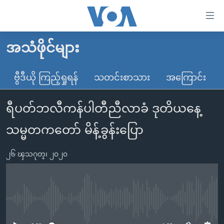
သုံး
ရ
လွယ်ကူ
အသံဖိုင်များ
မူလစာမျက်နှာ
စေ
မြန်မာ
ဗွီဒီယို ကြည့်ရှုရန်
သတင်းစာသား
အကြောင်း
သည့်
ကမ္ဘာ့သတင်းများ
Link
ရီပတ်ဘလီကန်ပါတီညီလာခံ ဒုတိယနေ့
ဗွီဒီယို
နိုင်ငံတကာ
များ
သတင်းလွတ်လပ်ခွင့်
အမေရိကန်
သမ္မတကတော် မိန့်ခွန်းပြော
ပင်မ
ရပ်ဝန်းတခု လမ်းတခု အလွန်
တရုတ်
အကြောင်းအရာ
၂၆ ၾသဂုတ္၊ ၂၀၂၀
သို့
အင်္ဂလိပ်စာလေ့လာမယ်
အစ္စရေး-ပါလက်စတိုင်း
ကျော်
အပတ်စဉ်ကဏ္ဍများ
အမေရိကန်သုံးအီဒီယံ
ကြည့်
ရေဒီယိုနှင့်ရုပ်သံ အချက်အလက်များ
မကြေးမုံရဲ့ အင်္ဂလိပ်စာ
ရေဒီယို
ရန်
No media source currently available
ပင်မ
ရေဒီယို/တီဗွီအစီအစဉ်
ရုပ်ရှင်ထဲက အင်္ဂလိပ်စာ
တီဗွီ