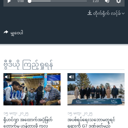
အ
0:00
1:23
သုတပဒေသာ အင်္ဂလိပ်စာ
ညွန်း
Learning English
တိုက်ရိုက် လင့်ခ်
စာမျက်နှာ
သို့
ဗွီအိုအေ လူမှုကွန်ယက်များ
ကျော်
မျှဝေပါ
ကြည့်
ရန်
ဘာသာစကားများ
ရှာဖွေ
ဗွီဒီယို ကြည့်ရှုရန်
ရန်
နေရာ
သို့
ကျော်
ရန်
၁၅ မတ္၊ ၂၀၂၅
၁၅ မတ္၊ ၂၀၂၅
ရိုဟင်ဂျာ အထောက်အပံ့ဖြတ်
အပစ်ရပ်ရေးသဘောမတူရင်
တောက်မှု ဟန့်တားဖို့ ကုလ
ရုရှားကို G7 ဒဏ်ခတ်မည်