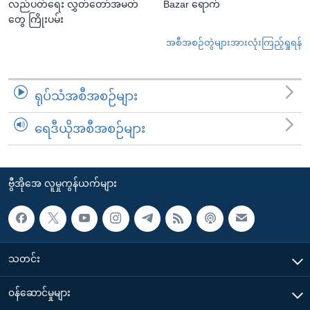
လည်ပတ်ရေး လွှတ်တော်အမတ်
Bazar ရောက်
တွေ ကြိုးပမ်း
အစီအစဉ်တွဲများအားလုံးကြည့်ရှုရန်
ရုပ်သံအစီအစဉ်များ
ရေဒီယိုအစီအစဉ်များ
ဗွီအိုအေ လူမှုကွန်ယက်များ
သတင်း
၀န်ဆောင်မှုများ