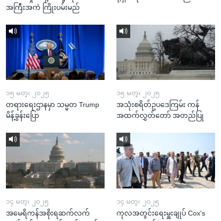
အကြီးအကဲ ကြိုးပမ်းမည်
၁၅ မတ္၊ ၂၀၂၅
၁၅ မတ္၊ ၂၀၂၅
တရားရေးဌာနမှာ သမ္မတ Trump
အသုံးစရိတ်ဥပဒေကြမ်း ကန်
မိန့်ခွန်းပြော
အထက်လွှတ်တော် အတည်ပြု
၁၄ မတ္၊ ၂၀၂၅
၁၄ မတ္၊ ၂၀၂၅
အမေရိကန်အစိုးရဆက်လက်
ကုလအတွင်းရေးမှူးချုပ် Cox's