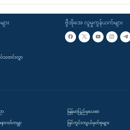
ုများ
ဗွီအိုအေ လူမှုကွန်ယက်များ
းလ်သတင်းလွှာ
ပညာ
မြန်မာပြည်မှပေးစာ
အနာဂတ်ကမ္ဘာ
မြင်ကွင်းကျယ်မှတ်စုများ