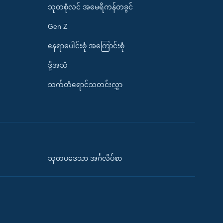
သုတစုံလင် အမေရိကန်တခွင်
Gen Z
နေရာပေါင်းစုံ အကြောင်းစုံ
ဒို့အသံ
သက်တံရောင်သတင်းလွှာ
သုတပဒေသာ အင်္ဂလိပ်စာ