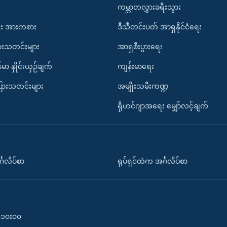
ကမ္ဘာတလွှားခရီးသွား
း အားကစား
ဒီသီတင်းပတ် အာရှနိုင်ငံရေး
ားသတင်းများ
အာရှစီးပွားရေး
်မာ နှိုင်းယှဉ်ချက်
ကျန်းမာရေး
ပြားသတင်းများ
အမျိုးသမီးကဏ္ဍ
ရိုဟင်ဂျာအရေး မျှော်လင့်ချက်
်္ဂလိပ်စာ
ရုပ်ရှင်ထဲက အင်္ဂလိပ်စာ
၀-၁၀း၀၀