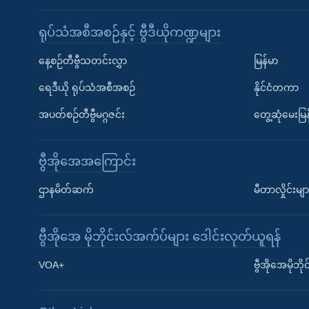
ရုပ်သံအစီအစဉ်နှင့် ဗွီဒီယိုကဏ္ဍများ
နေ့စဉ်တီဗွီသတင်းလွှာ
မြန်မာ
ရေဒီယို ရုပ်သံအစီအစဉ်
နိုင်ငံတကာ
အပတ်စဉ်တီဗွီမဂ္ဂဇင်း
တွေ့ဆုံမေးမြန
ဗွီအိုအေအကြောင်း
ဌာနမိတ်ဆက်
မီတာလှိုင်းမျာ
ဗွီအိုအေ မိုဘိုင်းလ်အက်ပ်များ ဒေါင်းလုတ်ယူရန်
Learning English
VOA+
ဗွီအိုအေမိုဘ
ဗွီအိုအေ လူမှုကွန်ယက်များ