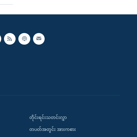
တိုင်းရင်းသတင်းလွှာ
တပတ်အတွင်း အားကစား