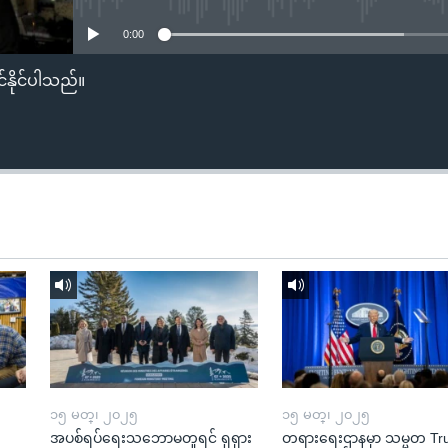
0:00
်နိုင်ပါသည်။
၁၅ မတ္၊ ၂၀၂၅
၁၅ မတ္၊ ၂၀၂၅
အပစ်ရပ်ရေးသဘောမတူရင် ရုရှား
တရားရေးဌာနမှာ သမ္မတ T