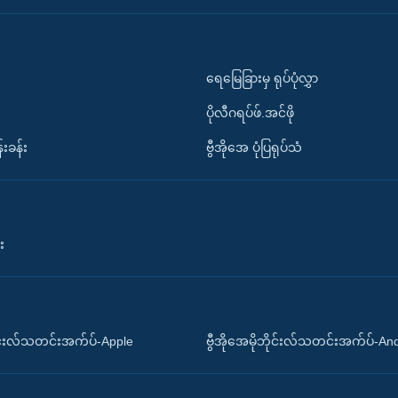
ရေမြေခြားမှ ရုပ်ပုံလွှာ
ပိုလီဂရပ်ဖ်.အင်ဖို
်းခန်း
ဗွီအိုအေ ပုံပြရုပ်သံ
း
ိုင်းလ်သတင်းအက်ပ်-Apple
ဗွီအိုအေမိုဘိုင်းလ်သတင်းအက်ပ်-An