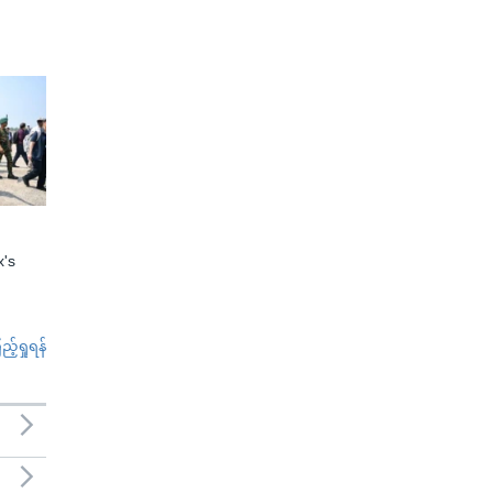
x's
်ရှုရန်