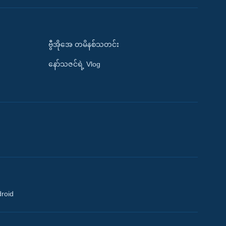
ဗွီအိုအေ တမိနစ်သတင်း
နော်သဇင်ရဲ့ Vlog
droid