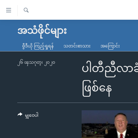
သုံး
ရ
ရှာဖွေ
လွယ်ကူ
မူလစာမျက်နှာ
အသံဖိုင်များ
ရ
စေ
မြန်မာ
လာ
ဗွီဒီယို ကြည့်ရှုရန်
သတင်းစာသား
အကြောင်း
သည့်
ဒ်
ကမ္ဘာ့သတင်းများ
Link
ဗွီဒီယို
နိုင်ငံတကာ
၂၆ ၾသဂုတ္၊ ၂၀၂၀
ပါတီညီလာခံ
များ
သတင်းလွတ်လပ်ခွင့်
အမေရိကန်
ပင်မ
ရပ်ဝန်းတခု လမ်းတခု အလွန်
တရုတ်
ဖြစ်နေ
အကြောင်းအရာ
အင်္ဂလိပ်စာလေ့လာမယ်
အစ္စရေး-ပါလက်စတိုင်း
သို့
အပတ်စဉ်ကဏ္ဍများ
အမေရိကန်သုံးအီဒီယံ
ကျော်
ကြည့်
မျှဝေပါ
ရေဒီယိုနှင့်ရုပ်သံ အချက်အလက်များ
မကြေးမုံရဲ့ အင်္ဂလိပ်စာ
ရေဒီယို
ရန်
ရေဒီယို/တီဗွီအစီအစဉ်
ရုပ်ရှင်ထဲက အင်္ဂလိပ်စာ
တီဗွီ
ပင်မ