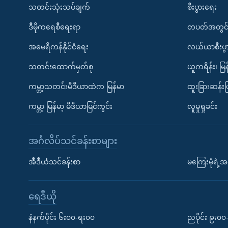
သတင်းသုံးသပ်ချက်
စီးပွားရေး
ဒီမိုကရေစီရေးရာ
တပတ်အတွင်
အမေရိကန်နိုင်ငံရေး
လယ်ယာစီးပွ
သတင်းထောက်မှတ်စု
ယူကရိန်း၊ မြန
ကမ္ဘာ့သတင်းမီဒီယာထဲက မြန်မာ
ထူးခြားဆန်း
ကမ္ဘာ့ မြန်မာ့ မီဒီယာမြင်ကွင်း
လူမှုရှုခင်း
အင်္ဂလိပ်သင်ခန်းစာများ
အီဒီယံသင်ခန်းစာ
မကြေးမုံရဲ့အင
ရေဒီယို
နံနက်ပိုင်း ၆း၀၀-ရး၀၀
ညပိုင်း ၉း၀