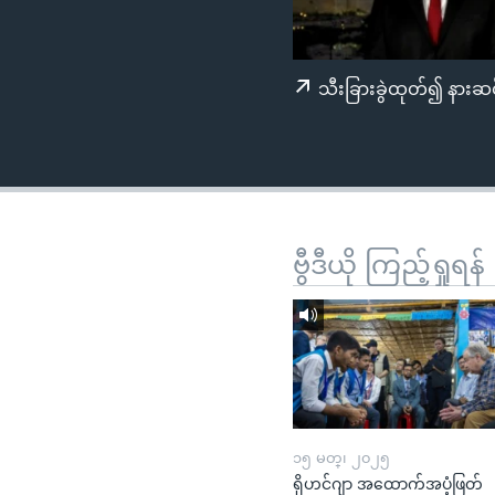
သုတပဒေသာ အင်္ဂလိပ်စာ
အ
ညွန်း
စာမျက်နှာ
သီးခြားခွဲထုတ်၍ နားဆင
သို့
ကျော်
ကြည့်
ရန်
ရှာဖွေ
ရန်
ဗွီဒီယို ကြည့်ရှုရန်
နေရာ
သို့
ကျော်
ရန်
၁၅ မတ္၊ ၂၀၂၅
ရိုဟင်ဂျာ အထောက်အပံ့ဖြတ်