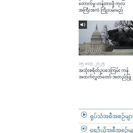
တောက်မှု ဟန့်တားဖို့ ကုလ
အကြီးအကဲ ကြိုးပမ်းမည်
၁၅ မတ္၊ ၂၀၂၅
အသုံးစရိတ်ဥပဒေကြမ်း ကန်
အထက်လွှတ်တော် အတည်ပြု
ရုပ်သံအစီအစဉ်မျာ
ရေဒီယိုအစီအစဉ်မျ