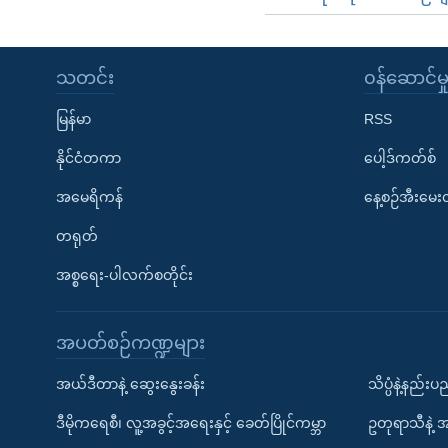
သတင်း
၀န်ဆောင်မှ
မြန်မာ
RSS
နိုင်ငံတကာ
ပေါ့ဒ်ကတ်စ်
အမေရိကန်
နေ့စဉ်အီးမေ
တရုတ်
အစ္စရေး-ပါလက်စတိုင်း
အပတ်စဉ်ကဏ္ဍများ
အယ်ဒီတာနဲ့ ဆွေးနွေးခန်း
သိပ္ပံနဲ့နည်း
ဒီမိုကရေစီ၊ လူ့အခွင့်အရေးနှင့် ခေတ်ပြိုင်ကမ္ဘာ
ဥတုရာသီနဲ့ 