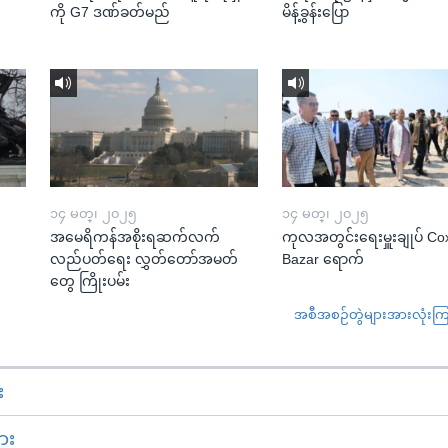
ကို G7 ဒဏ်ခတ်မည်
မိန့်ခွန်းပြော
၁၄ မတ္၊ ၂၀၂၅
၁၄ မတ္၊ ၂၀၂၅
အမေရိကန်အစိုးရဆက်လက်
ကုလအတွင်းရေးမှူးချုပ် Co
လည်ပတ်ရေး လွှတ်တော်အမတ်
Bazar ရောက်
တွေ ကြိုးပမ်း
အစီအစဉ်တွဲများအားလုံးကြည့
း
ား