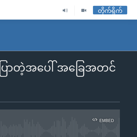
တိုက်ရိုက်
်းပြောတဲ့အပေါ် အခြေအတင်
EMBED
ble