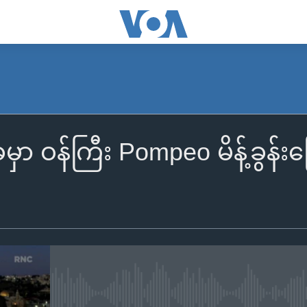
မှာ ဝန်ကြီး Pompeo မိန့်ခွန
No media source currently availa