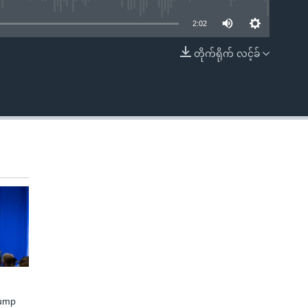
2:02
တိုက်ရိုက် လင့်ခ်
EMBED
rump