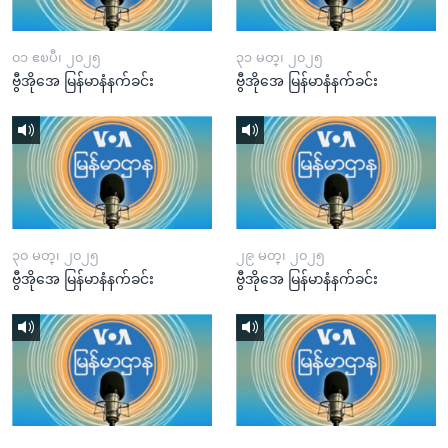
၀၁ ဧၿပီ၊ ၂၀၂၅
၃၁ မတ္၊ ၂၀၂၅
ဗွီအိုအေ မြန်မာနံနက်ခင်း
ဗွီအိုအေ မြန်မာနံနက်ခင်း
၃၀ မတ္၊ ၂၀၂၅
၂၉ မတ္၊ ၂၀၂၅
ဗွီအိုအေ မြန်မာနံနက်ခင်း
ဗွီအိုအေ မြန်မာနံနက်ခင်း