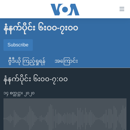
သုံး
ရ
လွယ်ကူ
နံနက်ပိုင်း ၆း၀၀-၇း၀၀
မူလစာမျက်နှာ
စေ
မြန်မာ
Subscribe
သည့်
SUBSCRIBE
ကမ္ဘာ့သတင်းများ
Link
ဗွီဒီယို ကြည့်ရှုရန်
အကြောင်း
ဗွီဒီယို
နိုင်ငံတကာ
များ
Spotify
သတင်းလွတ်လပ်ခွင့်
အမေရိကန်
ပင်မ
နံနက်ပိုင်း ၆း၀၀-၇:၀၀
ရပ်ဝန်းတခု လမ်းတခု အလွန်
တရုတ်
အကြောင်းအရာ
ရယူရန်
သို့
၁၄ စက္တင္ဘာ၊ ၂၀၂၀
အင်္ဂလိပ်စာလေ့လာမယ်
အစ္စရေး-ပါလက်စတိုင်း
ကျော်
အပတ်စဉ်ကဏ္ဍများ
အမေရိကန်သုံးအီဒီယံ
ကြည့်
ရေဒီယိုနှင့်ရုပ်သံ အချက်အလက်များ
မကြေးမုံရဲ့ အင်္ဂလိပ်စာ
ရေဒီယို
ရန်
No media source currently available
ပင်မ
ရေဒီယို/တီဗွီအစီအစဉ်
ရုပ်ရှင်ထဲက အင်္ဂလိပ်စာ
တီဗွီ