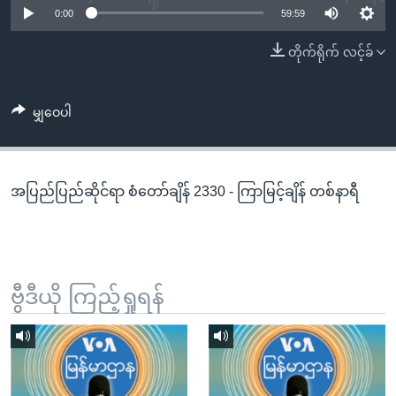
အ
0:00
59:59
သုတပဒေသာ အင်္ဂလိပ်စာ
ညွန်း
Learning English
တိုက်ရိုက် လင့်ခ်
စာမျက်နှာ
သို့
ဗွီအိုအေ လူမှုကွန်ယက်များ
ကျော်
မျှဝေပါ
ကြည့်
ရန်
ဘာသာစကားများ
ရှာဖွေ
အပြည်ပြည်ဆိုင်ရာ စံတော်ချိန် 2330 - ကြာမြင့်ချိန် တစ်နာရီ
ရန်
နေရာ
သို့
ကျော်
ရန်
ဗွီဒီယို ကြည့်ရှုရန်