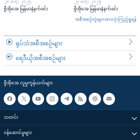
၂၈ မတ္၊ ၂၀၂၅
၂၇ မတ္၊ ၂၀၂၅
ဗွီအိုအေ မြန်မာနံနက်ခင်း
ဗွီအိုအေ မြန်မာနံနက်ခင်း
အစီအစဉ်တွဲများအားလုံးကြည့်ရှုရန်
ရုပ်သံအစီအစဉ်များ
ရေဒီယိုအစီအစဉ်များ
ဗွီအိုအေ လူမှုကွန်ယက်များ
သတင်း
၀န်ဆောင်မှုများ