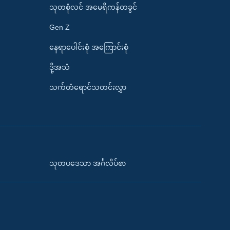
သုတစုံလင် အမေရိကန်တခွင်
Gen Z
နေရာပေါင်းစုံ အကြောင်းစုံ
ဒို့အသံ
သက်တံရောင်သတင်းလွှာ
သုတပဒေသာ အင်္ဂလိပ်စာ