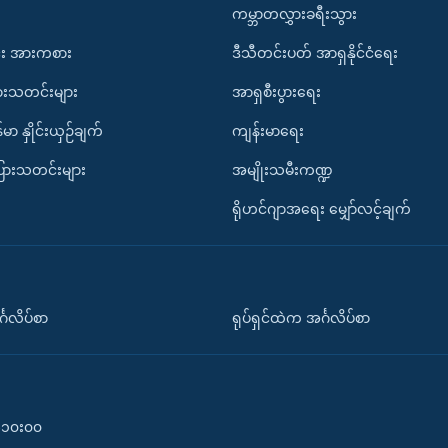
ကမ္ဘာတလွှားခရီးသွား
း အားကစား
ဒီသီတင်းပတ် အာရှနိုင်ငံရေး
ားသတင်းများ
အာရှစီးပွားရေး
်မာ နှိုင်းယှဉ်ချက်
ကျန်းမာရေး
ပြားသတင်းများ
အမျိုးသမီးကဏ္ဍ
ရိုဟင်ဂျာအရေး မျှော်လင့်ချက်
်္ဂလိပ်စာ
ရုပ်ရှင်ထဲက အင်္ဂလိပ်စာ
၀-၁၀း၀၀