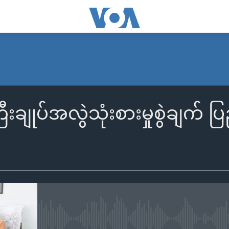
ချုပ်အလွဲသုံးစားမှုစွဲချက် 
No media source currently availa