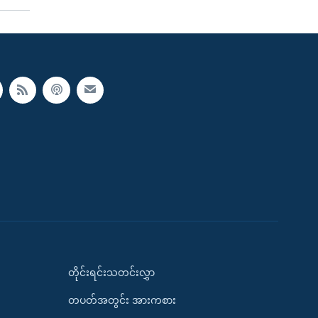
တိုင်းရင်းသတင်းလွှာ
တပတ်အတွင်း အားကစား