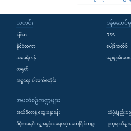
သတင်း
၀န်ဆောင်မှ
မြန်မာ
RSS
နိုင်ငံတကာ
ပေါ့ဒ်ကတ်စ်
အမေရိကန်
နေ့စဉ်အီးမေ
တရုတ်
အစ္စရေး-ပါလက်စတိုင်း
အပတ်စဉ်ကဏ္ဍများ
အယ်ဒီတာနဲ့ ဆွေးနွေးခန်း
သိပ္ပံနဲ့နည်း
ဒီမိုကရေစီ၊ လူ့အခွင့်အရေးနှင့် ခေတ်ပြိုင်ကမ္ဘာ
ဥတုရာသီနဲ့ 