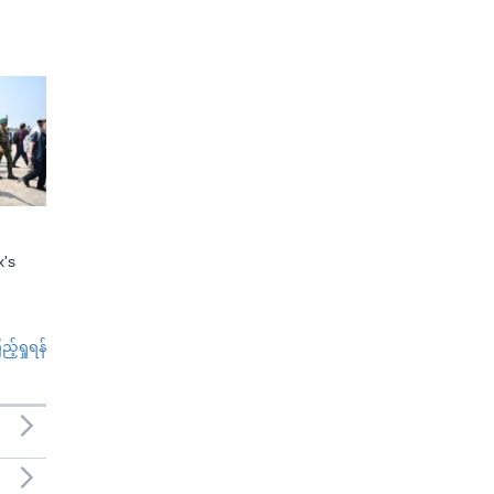
x's
်ရှုရန်