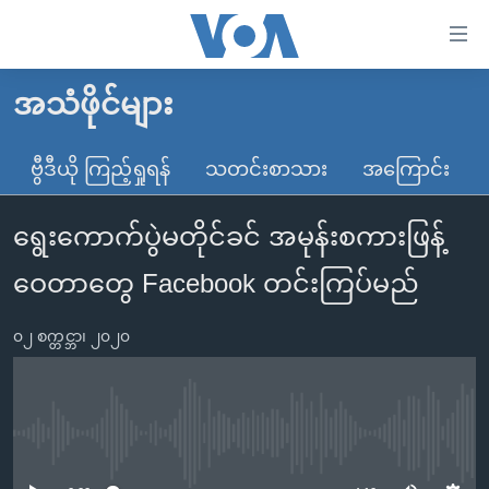
သုံး
ရ
လွယ်ကူ
အသံဖိုင်များ
မူလစာမျက်နှာ
စေ
မြန်မာ
ဗွီဒီယို ကြည့်ရှုရန်
သတင်းစာသား
အကြောင်း
သည့်
ကမ္ဘာ့သတင်းများ
Link
ရွေးကောက်ပွဲမတိုင်ခင် အမုန်းစကားဖြန့်
ဗွီဒီယို
နိုင်ငံတကာ
များ
သတင်းလွတ်လပ်ခွင့်
အမေရိကန်
ဝေတာတွေ Facebook တင်းကြပ်မည်
ပင်မ
ရပ်ဝန်းတခု လမ်းတခု အလွန်
တရုတ်
အကြောင်းအရာ
၀၂ စက္တင္ဘာ၊ ၂၀၂၀
သို့
အင်္ဂလိပ်စာလေ့လာမယ်
အစ္စရေး-ပါလက်စတိုင်း
ကျော်
အပတ်စဉ်ကဏ္ဍများ
အမေရိကန်သုံးအီဒီယံ
ကြည့်
ရေဒီယိုနှင့်ရုပ်သံ အချက်အလက်များ
မကြေးမုံရဲ့ အင်္ဂလိပ်စာ
ရေဒီယို
ရန်
No media source currently available
ပင်မ
ရေဒီယို/တီဗွီအစီအစဉ်
ရုပ်ရှင်ထဲက အင်္ဂလိပ်စာ
တီဗွီ