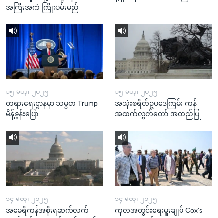
အကြီးအကဲ ကြိုးပမ်းမည်
၁၅ မတ္၊ ၂၀၂၅
၁၅ မတ္၊ ၂၀၂၅
တရားရေးဌာနမှာ သမ္မတ Trump
အသုံးစရိတ်ဥပဒေကြမ်း ကန်
မိန့်ခွန်းပြော
အထက်လွှတ်တော် အတည်ပြု
၁၄ မတ္၊ ၂၀၂၅
၁၄ မတ္၊ ၂၀၂၅
အမေရိကန်အစိုးရဆက်လက်
ကုလအတွင်းရေးမှူးချုပ် Cox's