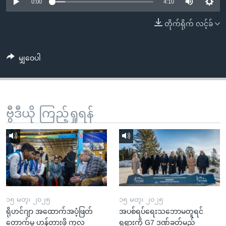
အ
0:00
4:10
သုတပဒေသာ အင်္ဂလိပ်စာ
ညွန်း
Learning English
တိုက်ရိုက် လင့်ခ်
စာမျက်နှာ
သို့
ဗွီအိုအေ လူမှုကွန်ယက်များ
ကျော်
မျှဝေပါ
ကြည့်
ရန်
ဘာသာစကားများ
ရှာဖွေ
ဗွီဒီယို ကြည့်ရှုရန်
ရန်
နေရာ
သို့
ကျော်
ရန်
၁၅ မတ္၊ ၂၀၂၅
၁၅ မတ္၊ ၂၀၂၅
ရိုဟင်ဂျာ အထောက်အပံ့ဖြတ်
အပစ်ရပ်ရေးသဘောမတူရင်
တောက်မှု ဟန့်တားဖို့ ကုလ
ရုရှားကို G7 ဒဏ်ခတ်မည်