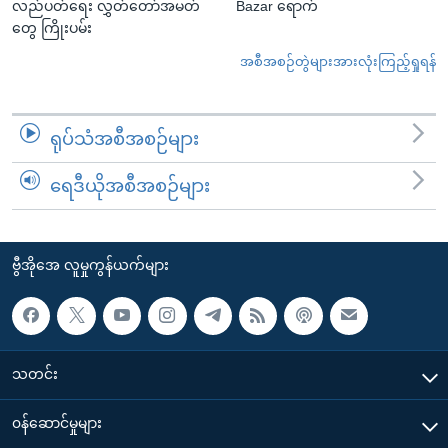
လည်ပတ်ရေး လွှတ်တော်အမတ်
Bazar ရောက်
တွေ ကြိုးပမ်း
အစီအစဉ်တွဲများအားလုံးကြည့်ရှုရန်
ရုပ်သံအစီအစဉ်များ
ရေဒီယိုအစီအစဉ်များ
ဗွီအိုအေ လူမှုကွန်ယက်များ
သတင်း
၀န်ဆောင်မှုများ