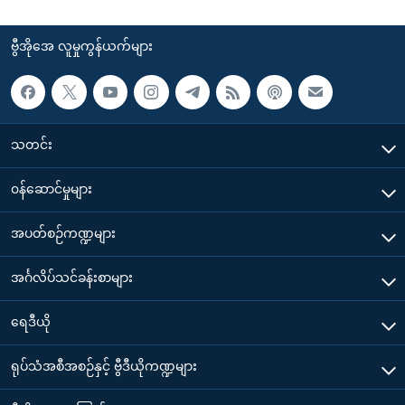
ဗွီအိုအေ လူမှုကွန်ယက်များ
သတင်း
၀န်ဆောင်မှုများ
အပတ်စဉ်ကဏ္ဍများ
အင်္ဂလိပ်သင်ခန်းစာများ
ရေဒီယို
ရုပ်သံအစီအစဉ်နှင့် ဗွီဒီယိုကဏ္ဍများ