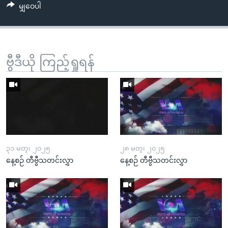
မျှဝေပါ
ဗွီဒီယို ကြည့်ရှုရန်
၃၁ မတ္၊ ၂၀၂၅
၂၈ မတ္၊ ၂၀၂၅
နေ့စဉ် တီဗွီသတင်းလွှာ
နေ့စဉ် တီဗွီသတင်းလွှာ