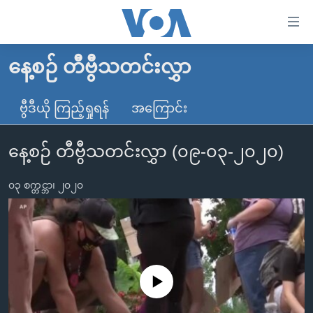
သုံး
ရ
လွယ်ကူ
နေ့စဉ် တီဗွီသတင်းလွှာ
မူလစာမျက်နှာ
စေ
မြန်မာ
ဗွီဒီယို ကြည့်ရှုရန်
အကြောင်း
သည့်
ကမ္ဘာ့သတင်းများ
Link
နေ့စဉ် တီဗွီသတင်းလွှာ (၀၉-၀၃-၂၀၂၀)
ဗွီဒီယို
နိုင်ငံတကာ
များ
သတင်းလွတ်လပ်ခွင့်
အမေရိကန်
ပင်မ
၀၃ စက္တင္ဘာ၊ ၂၀၂၀
ရပ်ဝန်းတခု လမ်းတခု အလွန်
တရုတ်
အကြောင်းအရာ
သို့
အင်္ဂလိပ်စာလေ့လာမယ်
အစ္စရေး-ပါလက်စတိုင်း
ကျော်
အပတ်စဉ်ကဏ္ဍများ
အမေရိကန်သုံးအီဒီယံ
ကြည့်
ရေဒီယိုနှင့်ရုပ်သံ အချက်အလက်များ
မကြေးမုံရဲ့ အင်္ဂလိပ်စာ
ရေဒီယို
ရန်
No media source currently available
ပင်မ
ရေဒီယို/တီဗွီအစီအစဉ်
ရုပ်ရှင်ထဲက အင်္ဂလိပ်စာ
တီဗွီ