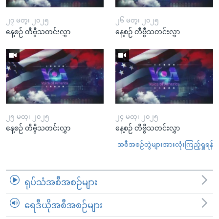
၂၇ မတ္၊ ၂၀၂၅
၂၆ မတ္၊ ၂၀၂၅
နေ့စဉ် တီဗွီသတင်းလွှာ
နေ့စဉ် တီဗွီသတင်းလွှာ
၂၅ မတ္၊ ၂၀၂၅
၂၄ မတ္၊ ၂၀၂၅
နေ့စဉ် တီဗွီသတင်းလွှာ
နေ့စဉ် တီဗွီသတင်းလွှာ
အစီအစဉ်တွဲများအားလုံးကြည့်ရှုရန်
ရုပ်သံအစီအစဉ်များ
ရေဒီယိုအစီအစဉ်များ