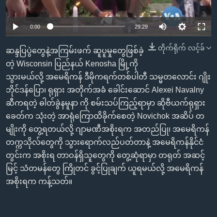
အ
သုတပဒေသာ အင်္ဂလိပ်စာ
ညွန်း
Learning English
0:00
29:29
စာမျက်နှာ
သို့
ဗွီအိုအေ လူမှုကွန်ယက်များ
တိုက်ရိုက် လင့်ခ်
ဆန္ဒပြပွဲတွေနဲ့အကြမ်းဖက် ဆူပူမှုတွေဖြစ်ခဲ့
ကျော်
တဲ့ Wisconsin ပြည်နယ် Kenosha မြို့ကို
ကြည့်
သွားမယ်လို့ အမေရိကန် ဒီမိုကရက်တစ်ပါတီ သမ္မတလောင်း ဂျိုး
ရန်
ဘာသာစကားများ
ဘိုင်ဒန်‌ပြော၊ ရုရှား အတိုက်အခံ ခေါင်းဆောင် Alexei Navalny
ရှာဖွေ
ဆီကရတဲ့ ဓါတ်ခွဲနမူနာ ကို စမ်းသပ်ကြည့်ရာမှာ ဆိုဗီယက်ရုရှား
ရန်
ခေတ်က သုံးတဲ့ အာရုံကြောထိခိုက်စေတဲ့ Novichok အဆိပ် တ
နေရာ
မျိုးကို တွေ့ရတယ်လို့ ဂျာမဏီအစိုးရက အတည်ပြု၊ အမေရိကန်
သို့
တက္ကသိုလ်တွေကို သွားရောက်လည်ပတ်တာနဲ့ အမေရိကန်နိုင်ငံ
ကျော်
တွင်းက အစိုးရ တာဝန်ရှိသူတွေကို တွေ့ဆုံရာမှာ တရုတ် အဆင့်
ရန်
မြင့် သံတမန်တွေ ကြိုတင် ခွင့်ပြုချက် ယူရမယ်လို့ အမေရိကန်
အစိုးရက ကန့်သတ်။