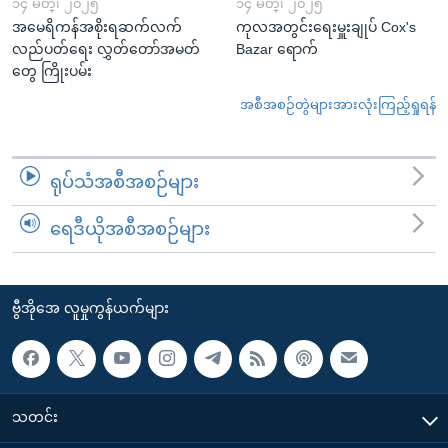
၁၄ မတ္၊ ၂၀၂၅
၁၄ မတ္၊ ၂၀၂၅
အမေရိကန်အစိုးရဆက်လက်
ကုလအတွင်းရေးမှူးချုပ် Cox's
လည်ပတ်ရေး လွှတ်တော်အမတ်
Bazar ရောက်
တွေ ကြိုးပမ်း
အစီအစဉ်တွဲများအားလုံးကြည့်ရှုရန်
ရုပ်သံအစီအစဉ်များ
ရေဒီယိုအစီအစဉ်များ
ဗွီအိုအေ လူမှုကွန်ယက်များ
သတင်း