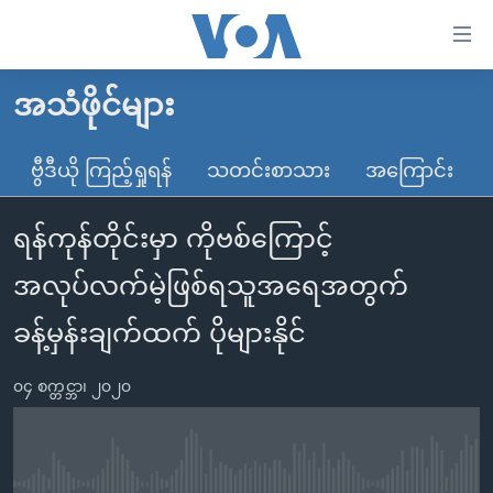
သုံး
ရ
လွယ်ကူ
အသံဖိုင်များ
မူလစာမျက်နှာ
စေ
မြန်မာ
ဗွီဒီယို ကြည့်ရှုရန်
သတင်းစာသား
အကြောင်း
သည့်
ကမ္ဘာ့သတင်းများ
Link
ရန်ကုန်တိုင်းမှာ ကိုဗစ်ကြောင့်
ဗွီဒီယို
နိုင်ငံတကာ
များ
သတင်းလွတ်လပ်ခွင့်
အမေရိကန်
အလုပ်လက်မဲ့ဖြစ်ရသူအရေအတွက်
ပင်မ
ရပ်ဝန်းတခု လမ်းတခု အလွန်
တရုတ်
အကြောင်းအရာ
ခန့်မှန်းချက်ထက် ပိုများနိုင်
သို့
အင်္ဂလိပ်စာလေ့လာမယ်
အစ္စရေး-ပါလက်စတိုင်း
ကျော်
၀၄ စက္တင္ဘာ၊ ၂၀၂၀
အပတ်စဉ်ကဏ္ဍများ
အမေရိကန်သုံးအီဒီယံ
ကြည့်
ရေဒီယိုနှင့်ရုပ်သံ အချက်အလက်များ
မကြေးမုံရဲ့ အင်္ဂလိပ်စာ
ရေဒီယို
ရန်
ပင်မ
ရေဒီယို/တီဗွီအစီအစဉ်
ရုပ်ရှင်ထဲက အင်္ဂလိပ်စာ
တီဗွီ