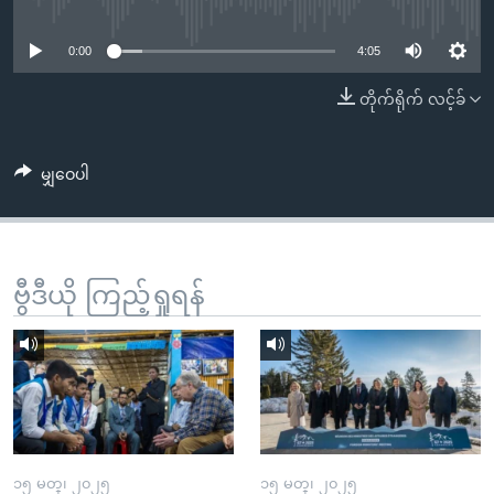
No media source currently available
အ
သုတပဒေသာ အင်္ဂလိပ်စာ
ညွန်း
Learning English
0:00
4:05
စာမျက်နှာ
သို့
ဗွီအိုအေ လူမှုကွန်ယက်များ
တိုက်ရိုက် လင့်ခ်
ကျော်
ကြည့်
မျှဝေပါ
ရန်
ဘာသာစကားများ
ရှာဖွေ
ရန်
နေရာ
ဗွီဒီယို ကြည့်ရှုရန်
သို့
ကျော်
ရန်
၁၅ မတ္၊ ၂၀၂၅
၁၅ မတ္၊ ၂၀၂၅