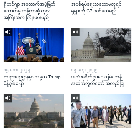
ရိုဟင်ဂျာ အထောက်အပံ့ဖြတ်
အပစ်ရပ်ရေးသဘောမတူရင်
တောက်မှု ဟန့်တားဖို့ ကုလ
ရုရှားကို G7 ဒဏ်ခတ်မည်
အကြီးအကဲ ကြိုးပမ်းမည်
၁၅ မတ္၊ ၂၀၂၅
၁၅ မတ္၊ ၂၀၂၅
တရားရေးဌာနမှာ သမ္မတ Trump
အသုံးစရိတ်ဥပဒေကြမ်း ကန်
မိန့်ခွန်းပြော
အထက်လွှတ်တော် အတည်ပြု