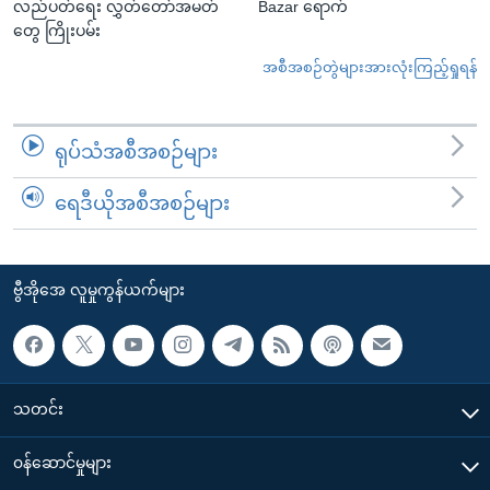
လည်ပတ်ရေး လွှတ်တော်အမတ်
Bazar ရောက်
တွေ ကြိုးပမ်း
အစီအစဉ်တွဲများအားလုံးကြည့်ရှုရန်
ရုပ်သံအစီအစဉ်များ
ရေဒီယိုအစီအစဉ်များ
ဗွီအိုအေ လူမှုကွန်ယက်များ
သတင်း
၀န်ဆောင်မှုများ