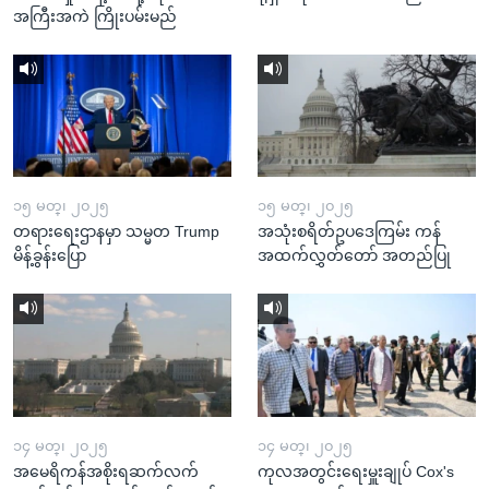
အကြီးအကဲ ကြိုးပမ်းမည်
၁၅ မတ္၊ ၂၀၂၅
၁၅ မတ္၊ ၂၀၂၅
တရားရေးဌာနမှာ သမ္မတ Trump
အသုံးစရိတ်ဥပဒေကြမ်း ကန်
မိန့်ခွန်းပြော
အထက်လွှတ်တော် အတည်ပြု
၁၄ မတ္၊ ၂၀၂၅
၁၄ မတ္၊ ၂၀၂၅
အမေရိကန်အစိုးရဆက်လက်
ကုလအတွင်းရေးမှူးချုပ် Cox's