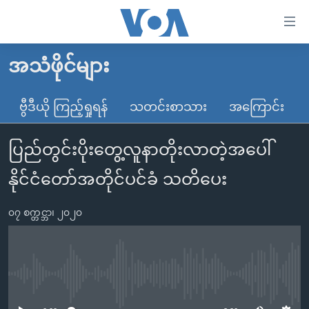
သုံး
ရ
လွယ်ကူ
အသံဖိုင်များ
မူလစာမျက်နှာ
စေ
မြန်မာ
ဗွီဒီယို ကြည့်ရှုရန်
သတင်းစာသား
အကြောင်း
သည့်
ကမ္ဘာ့သတင်းများ
Link
ပြည်တွင်းပိုးတွေ့လူနာတိုးလာတဲ့အပေါ်
ဗွီဒီယို
နိုင်ငံတကာ
များ
သတင်းလွတ်လပ်ခွင့်
အမေရိကန်
နိုင်ငံတော်အတိုင်ပင်ခံ သတိပေး
ပင်မ
ရပ်ဝန်းတခု လမ်းတခု အလွန်
တရုတ်
အကြောင်းအရာ
၀၇ စက္တင္ဘာ၊ ၂၀၂၀
သို့
အင်္ဂလိပ်စာလေ့လာမယ်
အစ္စရေး-ပါလက်စတိုင်း
ကျော်
အပတ်စဉ်ကဏ္ဍများ
အမေရိကန်သုံးအီဒီယံ
ကြည့်
ရေဒီယိုနှင့်ရုပ်သံ အချက်အလက်များ
မကြေးမုံရဲ့ အင်္ဂလိပ်စာ
ရေဒီယို
ရန်
No media source currently available
ပင်မ
ရေဒီယို/တီဗွီအစီအစဉ်
ရုပ်ရှင်ထဲက အင်္ဂလိပ်စာ
တီဗွီ