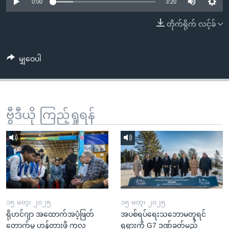
အ
0:00
3:20
သုတပဒေသာ အင်္ဂလိပ်စာ
ညွန်း
Learning English
တိုက်ရိုက် လင့်ခ်
စာမျက်နှာ
သို့
ဗွီအိုအေ လူမှုကွန်ယက်များ
ကျော်
မျှဝေပါ
ကြည့်
ရန်
ဘာသာစကားများ
ရှာဖွေ
ဗွီဒီယို ကြည့်ရှုရန်
ရန်
နေရာ
သို့
ကျော်
ရန်
၁၅ မတ္၊ ၂၀၂၅
၁၅ မတ္၊ ၂၀၂၅
ရိုဟင်ဂျာ အထောက်အပံ့ဖြတ်
အပစ်ရပ်ရေးသဘောမတူရင်
တောက်မှု ဟန့်တားဖို့ ကုလ
ရုရှားကို G7 ဒဏ်ခတ်မည်