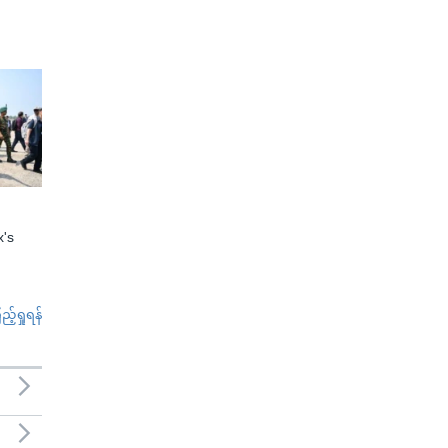
x's
်ရှုရန်