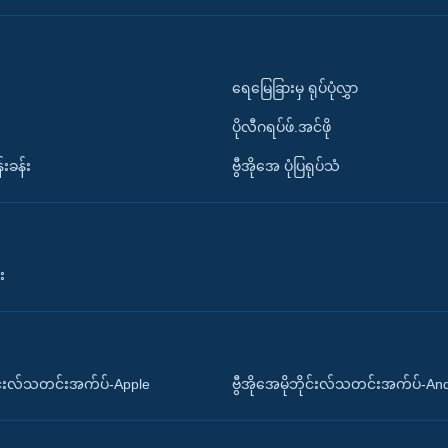
ရေမြေခြားမှ ရုပ်ပုံလွှာ
ပိုလီဂရပ်ဖ်.အင်ဖို
်းခန်း
ဗွီအိုအေ ပုံပြရုပ်သံ
း
ိုင်းလ်သတင်းအက်ပ်-Apple
ဗွီအိုအေမိုဘိုင်းလ်သတင်းအက်ပ်-An