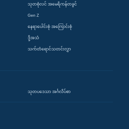
သုတစုံလင် အမေရိကန်တခွင်
Gen Z
နေရာပေါင်းစုံ အကြောင်းစုံ
ဒို့အသံ
သက်တံရောင်သတင်းလွှာ
သုတပဒေသာ အင်္ဂလိပ်စာ