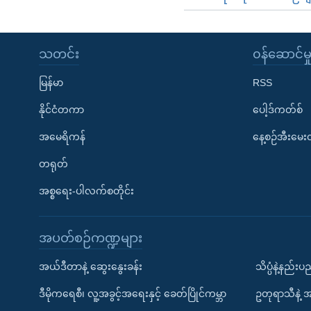
သတင်း
၀န်ဆောင်မှ
မြန်မာ
RSS
နိုင်ငံတကာ
ပေါ့ဒ်ကတ်စ်
အမေရိကန်
နေ့စဉ်အီးမေ
တရုတ်
အစ္စရေး-ပါလက်စတိုင်း
အပတ်စဉ်ကဏ္ဍများ
အယ်ဒီတာနဲ့ ဆွေးနွေးခန်း
သိပ္ပံနဲ့နည်း
ဒီမိုကရေစီ၊ လူ့အခွင့်အရေးနှင့် ခေတ်ပြိုင်ကမ္ဘာ
ဥတုရာသီနဲ့ 