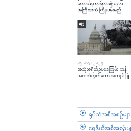
တောက်မှု ဟန့်တားဖို့ ကုလ
အကြီးအကဲ ကြိုးပမ်းမည်
၁၅ မတ္၊ ၂၀၂၅
အသုံးစရိတ်ဥပဒေကြမ်း ကန်
အထက်လွှတ်တော် အတည်ပြု
ရုပ်သံအစီအစဉ်မျာ
ရေဒီယိုအစီအစဉ်မျ