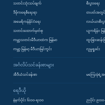
သတင်းသုံးသပ်ချက်
စီးပွားရေး
ဒီမိုကရေစီရေးရာ
တပတ်အတွင်
အမေရိကန်နိုင်ငံရေး
လယ်ယာစီးပွ
သတင်းထောက်မှတ်စု
ယူကရိန်း၊ မြန
ကမ္ဘာ့သတင်းမီဒီယာထဲက မြန်မာ
ထူးခြားဆန်း
ကမ္ဘာ့ မြန်မာ့ မီဒီယာမြင်ကွင်း
လူမှုရှုခင်း
အင်္ဂလိပ်သင်ခန်းစာများ
အီဒီယံသင်ခန်းစာ
မကြေးမုံရဲ့အင
ရေဒီယို
နံနက်ပိုင်း ၆း၀၀-ရး၀၀
ညပိုင်း ၉း၀