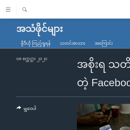
သုံး
ရ
ရှာဖွေ
လွယ်ကူ
မူလစာမျက်နှာ
အသံဖိုင်များ
ရ
စေ
မြန်မာ
လာ
ဗွီဒီယို ကြည့်ရှုရန်
သတင်းစာသား
အကြောင်း
သည့်
ဒ်
ကမ္ဘာ့သတင်းများ
Link
ဗွီဒီယို
နိုင်ငံတကာ
၀၈ စက္တင္ဘာ၊ ၂၀၂၀
အစိုးရ သတိ
များ
သတင်းလွတ်လပ်ခွင့်
အမေရိကန်
ပင်မ
ရပ်ဝန်းတခု လမ်းတခု အလွန်
တရုတ်
တဲ့ Faceboo
အကြောင်းအရာ
အင်္ဂလိပ်စာလေ့လာမယ်
အစ္စရေး-ပါလက်စတိုင်း
သို့
အပတ်စဉ်ကဏ္ဍများ
အမေရိကန်သုံးအီဒီယံ
ကျော်
ကြည့်
မျှဝေပါ
ရေဒီယိုနှင့်ရုပ်သံ အချက်အလက်များ
မကြေးမုံရဲ့ အင်္ဂလိပ်စာ
ရေဒီယို
ရန်
ရေဒီယို/တီဗွီအစီအစဉ်
ရုပ်ရှင်ထဲက အင်္ဂလိပ်စာ
တီဗွီ
ပင်မ