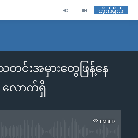
တိုက်ရိုက်
သတင်းအမှားတွေဖြန့်နေ
း လောက်ရှိ
EMBED
ble