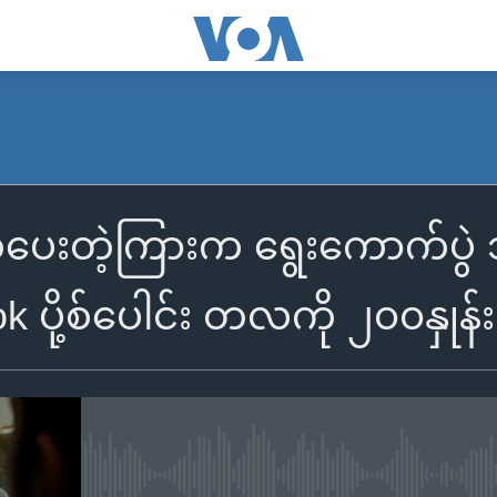
ပေးတဲ့ကြားက ရွေးကောက်ပွဲ 
k ပို့စ်ပေါင်း တလကို ၂၀၀နှုန်
No media source currently availa