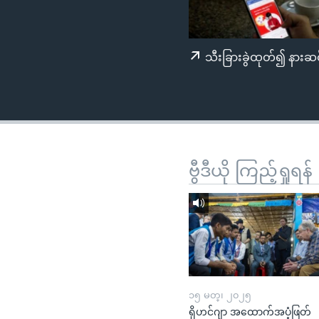
သုတပဒေသာ အင်္ဂလိပ်စာ
အ
ညွန်း
စာမျက်နှာ
သီးခြားခွဲထုတ်၍ နားဆင
သို့
ကျော်
ကြည့်
ရန်
ရှာဖွေ
ရန်
ဗွီဒီယို ကြည့်ရှုရန်
နေရာ
သို့
ကျော်
ရန်
၁၅ မတ္၊ ၂၀၂၅
ရိုဟင်ဂျာ အထောက်အပံ့ဖြတ်