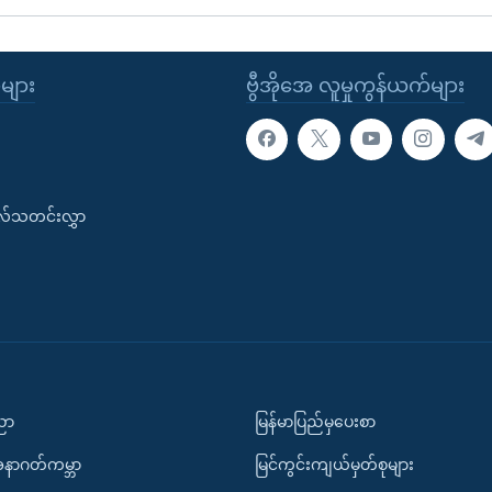
ုများ
ဗွီအိုအေ လူမှုကွန်ယက်များ
းလ်သတင်းလွှာ
ပညာ
မြန်မာပြည်မှပေးစာ
အနာဂတ်ကမ္ဘာ
မြင်ကွင်းကျယ်မှတ်စုများ