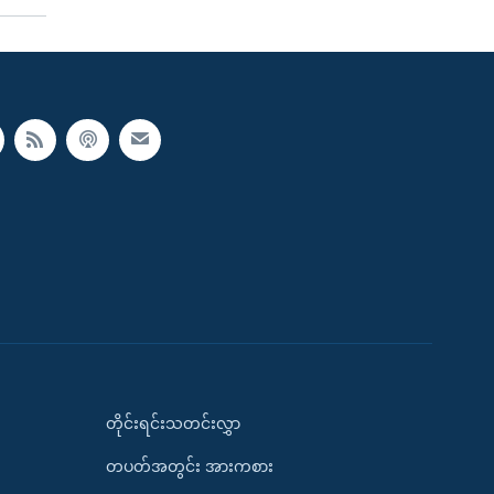
တိုင်းရင်းသတင်းလွှာ
တပတ်အတွင်း အားကစား