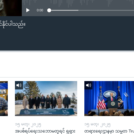
0:00
်နိုင်ပါသည်။
၁၅ မတ္၊ ၂၀၂၅
၁၅ မတ္၊ ၂၀၂၅
အပစ်ရပ်ရေးသဘောမတူရင် ရုရှား
တရားရေးဌာနမှာ သမ္မတ T