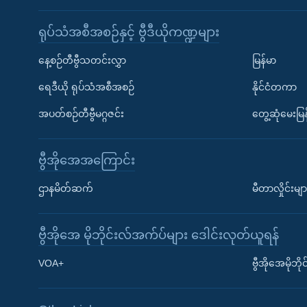
ရုပ်သံအစီအစဉ်နှင့် ဗွီဒီယိုကဏ္ဍများ
နေ့စဉ်တီဗွီသတင်းလွှာ
မြန်မာ
ရေဒီယို ရုပ်သံအစီအစဉ်
နိုင်ငံတကာ
အပတ်စဉ်တီဗွီမဂ္ဂဇင်း
တွေ့ဆုံမေးမြန
ဗွီအိုအေအကြောင်း
ဌာနမိတ်ဆက်
မီတာလှိုင်းမျာ
ဗွီအိုအေ မိုဘိုင်းလ်အက်ပ်များ ဒေါင်းလုတ်ယူရန်
Learning English
VOA+
ဗွီအိုအေမိုဘ
ဗွီအိုအေ လူမှုကွန်ယက်များ