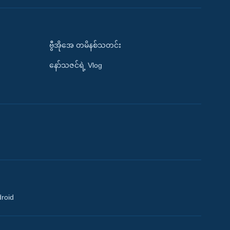
ဗွီအိုအေ တမိနစ်သတင်း
နော်သဇင်ရဲ့ Vlog
droid