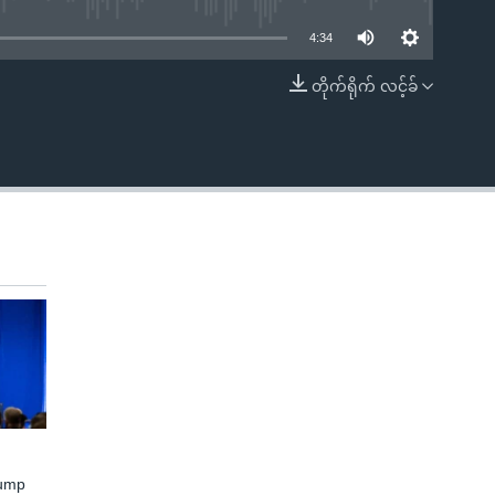
4:34
တိုက်ရိုက် လင့်ခ်
EMBED
rump