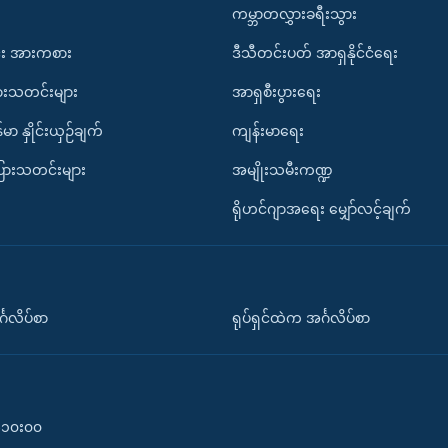
ကမ္ဘာတလွှားခရီးသွား
း အားကစား
ဒီသီတင်းပတ် အာရှနိုင်ငံရေး
ားသတင်းများ
အာရှစီးပွားရေး
်မာ နှိုင်းယှဉ်ချက်
ကျန်းမာရေး
ပြားသတင်းများ
အမျိုးသမီးကဏ္ဍ
ရိုဟင်ဂျာအရေး မျှော်လင့်ချက်
်္ဂလိပ်စာ
ရုပ်ရှင်ထဲက အင်္ဂလိပ်စာ
၀-၁၀း၀၀