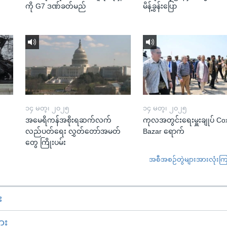
ကို G7 ဒဏ်ခတ်မည်
မိန့်ခွန်းပြော
၁၄ မတ္၊ ၂၀၂၅
၁၄ မတ္၊ ၂၀၂၅
အမေရိကန်အစိုးရဆက်လက်
ကုလအတွင်းရေးမှူးချုပ် Co
လည်ပတ်ရေး လွှတ်တော်အမတ်
Bazar ရောက်
တွေ ကြိုးပမ်း
အစီအစဉ်တွဲများအားလုံးကြည့
း
ား